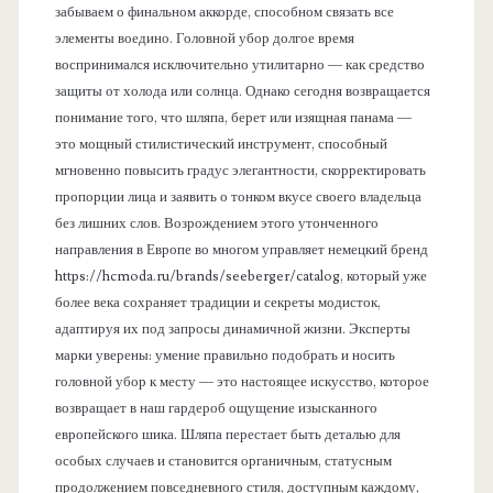
забываем о финальном аккорде, способном связать все
элементы воедино. Головной убор долгое время
воспринимался исключительно утилитарно — как средство
защиты от холода или солнца. Однако сегодня возвращается
понимание того, что шляпа, берет или изящная панама —
это мощный стилистический инструмент, способный
мгновенно повысить градус элегантности, скорректировать
пропорции лица и заявить о тонком вкусе своего владельца
без лишних слов. Возрождением этого утонченного
направления в Европе во многом управляет немецкий бренд
https://hcmoda.ru/brands/seeberger/catalog, который уже
более века сохраняет традиции и секреты модисток,
адаптируя их под запросы динамичной жизни. Эксперты
марки уверены: умение правильно подобрать и носить
головной убор к месту — это настоящее искусство, которое
возвращает в наш гардероб ощущение изысканного
европейского шика. Шляпа перестает быть деталью для
особых случаев и становится органичным, статусным
продолжением повседневного стиля, доступным каждому,