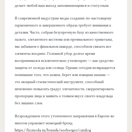
делает любой ваш выход запоминающимся и статусным.
В современной индустрии моды создание по-настоящему
гармоничного и завершенного образа требует внимания к
деталям. Часто, собрав безупречную базу из качественного
пальто, элегантного костюма или премиального трикотажа,
мы забываем о финальном аккорде, способном связать все
элементы воедино. Головной убор долгое время
воспринимался исключительно утилитарно — как средство
защиты от холода или солнца. Однако сегодня возвращается
понимание того, что шляпа, берет или изящная панама —
это мощный стилистический инструмент, способный
мгновенно повысить градус элегантности, скорректировать
пропорции лица и заявить о тонком вкусе своего владельца
без лишних слов.
Возрождением этого утонченного направления в Европе во
многом управляет немецкий бренд
https://hcmoda.ru/brands/seeberger/catalog