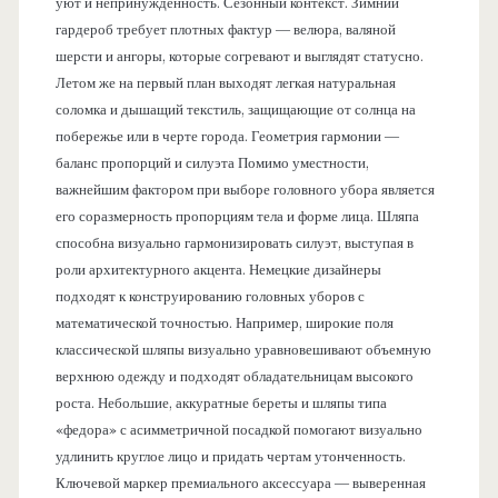
уют и непринужденность. Сезонный контекст. Зимний
гардероб требует плотных фактур — велюра, валяной
шерсти и ангоры, которые согревают и выглядят статусно.
Летом же на первый план выходят легкая натуральная
соломка и дышащий текстиль, защищающие от солнца на
побережье или в черте города. Геометрия гармонии —
баланс пропорций и силуэта Помимо уместности,
важнейшим фактором при выборе головного убора является
его соразмерность пропорциям тела и форме лица. Шляпа
способна визуально гармонизировать силуэт, выступая в
роли архитектурного акцента. Немецкие дизайнеры
подходят к конструированию головных уборов с
математической точностью. Например, широкие поля
классической шляпы визуально уравновешивают объемную
верхнюю одежду и подходят обладательницам высокого
роста. Небольшие, аккуратные береты и шляпы типа
«федора» с асимметричной посадкой помогают визуально
удлинить круглое лицо и придать чертам утонченность.
Ключевой маркер премиального аксессуара — выверенная