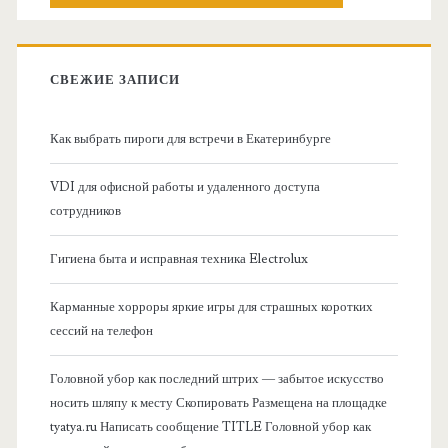
о
с
к
в
:
СВЕЖИЕ ЗАПИСИ
н
Как выбрать пироги для встречи в Екатеринбурге
а
VDI для офисной работы и удаленного доступа
я
сотрудников
б
Гигиена быта и исправная техника Electrolux
о
Карманные хорроры яркие игры для страшных коротких
сессий на телефон
к
Головной убор как последний штрих — забытое искусство
о
носить шляпу к месту Скопировать Размещена на площадке
tyatya.ru Написать сообщение TITLE Головной убор как