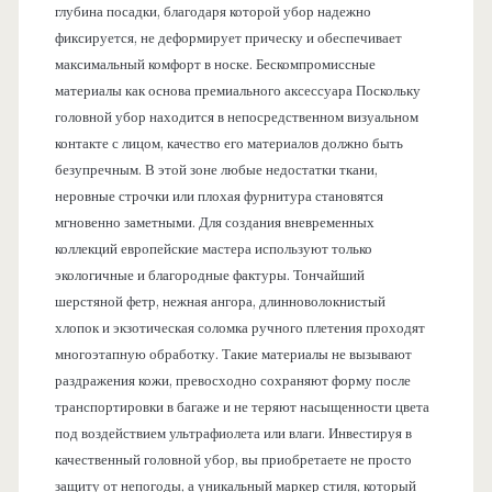
глубина посадки, благодаря которой убор надежно
фиксируется, не деформирует прическу и обеспечивает
максимальный комфорт в носке. Бескомпромиссные
материалы как основа премиального аксессуара Поскольку
головной убор находится в непосредственном визуальном
контакте с лицом, качество его материалов должно быть
безупречным. В этой зоне любые недостатки ткани,
неровные строчки или плохая фурнитура становятся
мгновенно заметными. Для создания вневременных
коллекций европейские мастера используют только
экологичные и благородные фактуры. Тончайший
шерстяной фетр, нежная ангора, длинноволокнистый
хлопок и экзотическая соломка ручного плетения проходят
многоэтапную обработку. Такие материалы не вызывают
раздражения кожи, превосходно сохраняют форму после
транспортировки в багаже и не теряют насыщенности цвета
под воздействием ультрафиолета или влаги. Инвестируя в
качественный головной убор, вы приобретаете не просто
защиту от непогоды, а уникальный маркер стиля, который