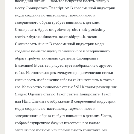
в
последний штрих — забытое искусство носить шляпу к
месту Скопировать Description В современной индустрии
а
моды создание по-настоящему гармоничного и
завершенного образа требует внимания к деталям.
я
Скопировать Адрес url golovnoy-ubor-kak-posledniy-
shtrih-zabytoe-iskusstvo-nosit-shlyapu-k-mestu
п
Скопировать Анонс В современной индустрии моды
создание по-настоящему гармоничного и завершенного
а
образа требует внимания к деталям. Скопировать
Внимание! В статье присутствует изображение с другого
н
сайта. Настоятельно рекомендуем при размещении статьи
скопировать изображение себе на сайт и вставить в статью
е
его. Количество символов в статье 3611 Каталог размещения
Яндекс Оцените статью Текст статьи: Копировать: Текст
л
или Html Cменить отображение В современной индустрии
моды создание по-настоящему гармоничного и
ь
завершенного образа требует внимания к деталям. Часто,
собрав безупречную базу из качественного пальто,
элегантного костюма или премиального трикотажа, мы