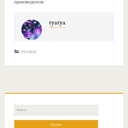
производителя
tyatya
РАЗНОЕ
О
с
П
н
о
и