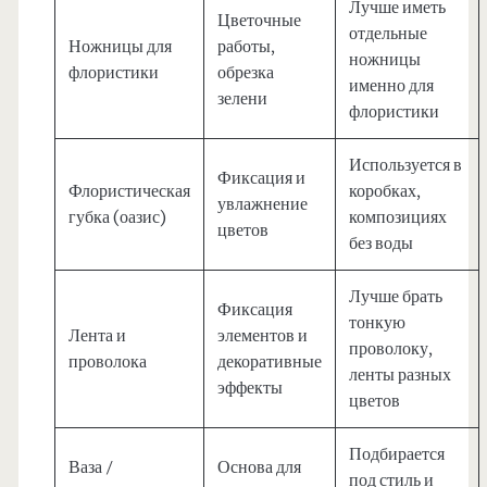
Лучше иметь
Цветочные
отдельные
Ножницы для
работы,
ножницы
флористики
обрезка
именно для
зелени
флористики
Используется в
Фиксация и
Флористическая
коробках,
увлажнение
губка (оазис)
композициях
цветов
без воды
Лучше брать
Фиксация
тонкую
Лента и
элементов и
проволоку,
проволока
декоративные
ленты разных
эффекты
цветов
Подбирается
Ваза /
Основа для
под стиль и