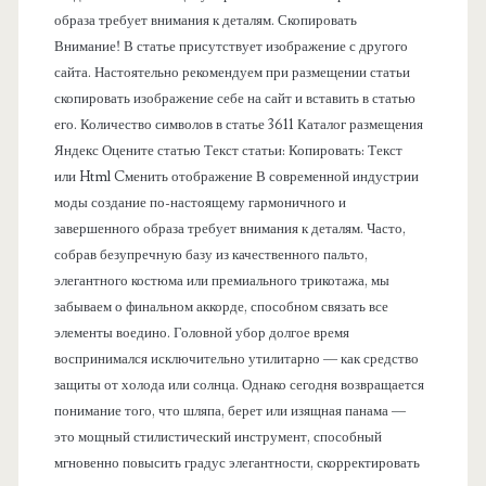
образа требует внимания к деталям. Скопировать
е
Внимание! В статье присутствует изображение с другого
сайта. Настоятельно рекомендуем при размещении статьи
л
скопировать изображение себе на сайт и вставить в статью
его. Количество символов в статье 3611 Каталог размещения
ь
Яндекс Оцените статью Текст статьи: Копировать: Текст
или Html Cменить отображение В современной индустрии
моды создание по-настоящему гармоничного и
завершенного образа требует внимания к деталям. Часто,
собрав безупречную базу из качественного пальто,
элегантного костюма или премиального трикотажа, мы
забываем о финальном аккорде, способном связать все
элементы воедино. Головной убор долгое время
воспринимался исключительно утилитарно — как средство
защиты от холода или солнца. Однако сегодня возвращается
понимание того, что шляпа, берет или изящная панама —
это мощный стилистический инструмент, способный
мгновенно повысить градус элегантности, скорректировать