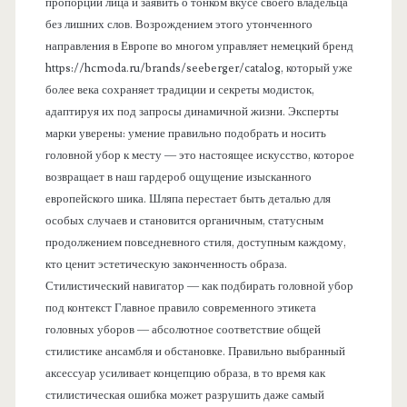
пропорции лица и заявить о тонком вкусе своего владельца
без лишних слов. Возрождением этого утонченного
направления в Европе во многом управляет немецкий бренд
https://hcmoda.ru/brands/seeberger/catalog, который уже
более века сохраняет традиции и секреты модисток,
адаптируя их под запросы динамичной жизни. Эксперты
марки уверены: умение правильно подобрать и носить
головной убор к месту — это настоящее искусство, которое
возвращает в наш гардероб ощущение изысканного
европейского шика. Шляпа перестает быть деталью для
особых случаев и становится органичным, статусным
продолжением повседневного стиля, доступным каждому,
кто ценит эстетическую законченность образа.
Стилистический навигатор — как подбирать головной убор
под контекст Главное правило современного этикета
головных уборов — абсолютное соответствие общей
стилистике ансамбля и обстановке. Правильно выбранный
аксессуар усиливает концепцию образа, в то время как
стилистическая ошибка может разрушить даже самый