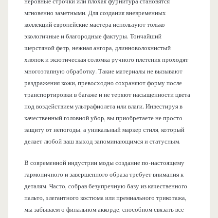
неровные строчки или плохая фурнитура становятся
мгновенно заметными. Для создания вневременных
коллекций европейские мастера используют только
экологичные и благородные фактуры. Тончайший
шерстяной фетр, нежная ангора, длинноволокнистый
хлопок и экзотическая соломка ручного плетения проходят
многоэтапную обработку. Такие материалы не вызывают
раздражения кожи, превосходно сохраняют форму после
транспортировки в багаже и не теряют насыщенности цвета
под воздействием ультрафиолета или влаги. Инвестируя в
качественный головной убор, вы приобретаете не просто
защиту от непогоды, а уникальный маркер стиля, который
делает любой ваш выход запоминающимся и статусным.
В современной индустрии моды создание по-настоящему
гармоничного и завершенного образа требует внимания к
деталям. Часто, собрав безупречную базу из качественного
пальто, элегантного костюма или премиального трикотажа,
мы забываем о финальном аккорде, способном связать все