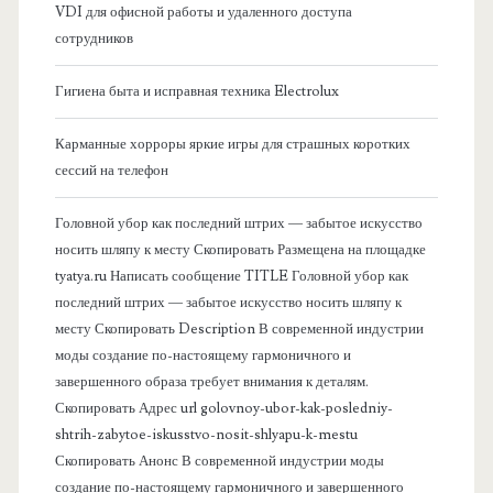
б
VDI для офисной работы и удаленного доступа
сотрудников
о
Гигиена быта и исправная техника Electrolux
к
Карманные хорроры яркие игры для страшных коротких
о
сессий на телефон
в
Головной убор как последний штрих — забытое искусство
носить шляпу к месту Скопировать Размещена на площадке
а
tyatya.ru Написать сообщение TITLE Головной убор как
последний штрих — забытое искусство носить шляпу к
я
месту Скопировать Description В современной индустрии
моды создание по-настоящему гармоничного и
п
завершенного образа требует внимания к деталям.
Скопировать Адрес url golovnoy-ubor-kak-posledniy-
а
shtrih-zabytoe-iskusstvo-nosit-shlyapu-k-mestu
Скопировать Анонс В современной индустрии моды
н
создание по-настоящему гармоничного и завершенного