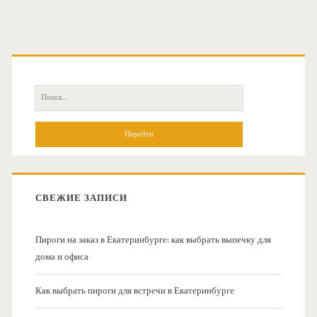
О
с
П
н
о
и
о
с
к
в
:
СВЕЖИЕ ЗАПИСИ
н
Пироги на заказ в Екатеринбурге: как выбрать выпечку для
а
дома и офиса
я
Как выбрать пироги для встречи в Екатеринбурге