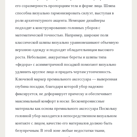
его соразмерность пропорциям тела и форме лица. Шляпа
способна визуально гармонизировать силуэт, выступая в
роли архитектурного акцента. Немецкие дизайнеры
подходят к конструированию головных уборов с
математической точностью. Например, широкие поля
классической шляпы визуально уравновешивают объемную
верхнюю одежду и подходят обладательницам высокого
роста. Небольшие, аккуратные береты и шляпы типа
«федора» с асимметричной посадкой помогают визуально
удлинить круглое лицо и придать чертам утонченность.
Ключевой маркер премиального аксессуара — выверенная
глубина посадки, благодаря которой убор надежно
фиксируется, не деформирует прическу и обеспечивает
максимальный комфорт в носке. Бескомпромиссные
материалы как основа премиального аксессуара Поскольку
головной убор находится в непосредственном визуальном
контакте с лицом, качество его материалов должно быть
безупречным. В этой зоне любые недостатки ткани,