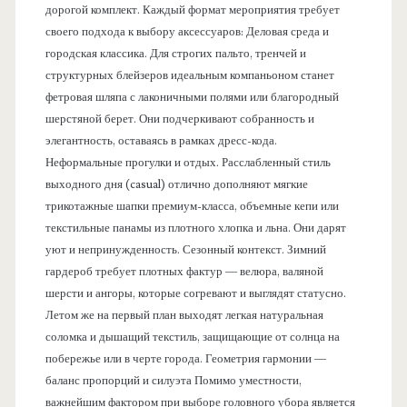
дорогой комплект. Каждый формат мероприятия требует
своего подхода к выбору аксессуаров: Деловая среда и
городская классика. Для строгих пальто, тренчей и
структурных блейзеров идеальным компаньоном станет
фетровая шляпа с лаконичными полями или благородный
шерстяной берет. Они подчеркивают собранность и
элегантность, оставаясь в рамках дресс-кода.
Неформальные прогулки и отдых. Расслабленный стиль
выходного дня (casual) отлично дополняют мягкие
трикотажные шапки премиум-класса, объемные кепи или
текстильные панамы из плотного хлопка и льна. Они дарят
уют и непринужденность. Сезонный контекст. Зимний
гардероб требует плотных фактур — велюра, валяной
шерсти и ангоры, которые согревают и выглядят статусно.
Летом же на первый план выходят легкая натуральная
соломка и дышащий текстиль, защищающие от солнца на
побережье или в черте города. Геометрия гармонии —
баланс пропорций и силуэта Помимо уместности,
важнейшим фактором при выборе головного убора является