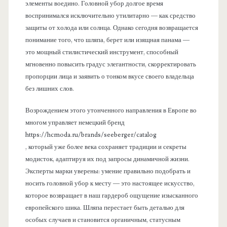
элементы воедино. Головной убор долгое время
воспринимался исключительно утилитарно — как средство
защиты от холода или солнца. Однако сегодня возвращается
понимание того, что шляпа, берет или изящная панама —
это мощный стилистический инструмент, способный
мгновенно повысить градус элегантности, скорректировать
пропорции лица и заявить о тонком вкусе своего владельца
без лишних слов.
Возрождением этого утонченного направления в Европе во
многом управляет немецкий бренд
https://hcmoda.ru/brands/seeberger/catalog
, который уже более века сохраняет традиции и секреты
модисток, адаптируя их под запросы динамичной жизни.
Эксперты марки уверены: умение правильно подобрать и
носить головной убор к месту — это настоящее искусство,
которое возвращает в наш гардероб ощущение изысканного
европейского шика. Шляпа перестает быть деталью для
особых случаев и становится органичным, статусным