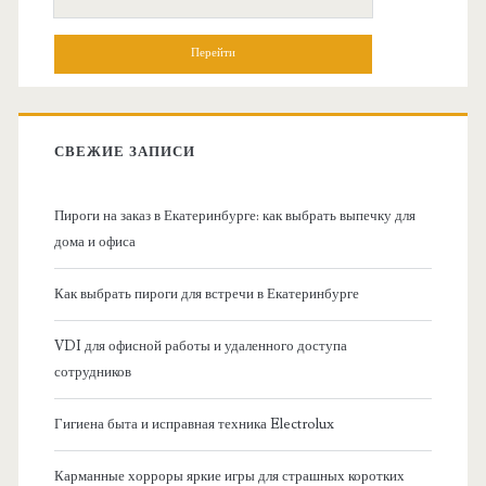
н
о
и
о
с
к
в
:
СВЕЖИЕ ЗАПИСИ
н
Пироги на заказ в Екатеринбурге: как выбрать выпечку для
а
дома и офиса
я
Как выбрать пироги для встречи в Екатеринбурге
б
VDI для офисной работы и удаленного доступа
сотрудников
о
Гигиена быта и исправная техника Electrolux
к
Карманные хорроры яркие игры для страшных коротких