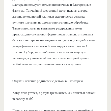
мастера используют только экологичные и благородные
фактуры. Тончайший шерстяной фетр, нежная ангора,
длинноволокнистый хлопок и экзотическая соломка
ручного плетения проходят многоэтапную обработку.
Такие материалы не вызывают раздражения кожи,
превосходно сохраняют форму после транспортировки в
багаже и не теряют насыщенности цвета под воздействием
ультрафиолета или влаги. Инвестируя в качественный
головной убор, вы приобретаете не просто защиту от
непогоды, а уникальный маркер стиля, который делает
любой ваш выход запоминающимся и статусным.
Отдых и лечение родителей с детьми в Пятигорске
Когда тело устаёт, а разум тревожится: как понять и помочь
человеку за 60
Почему качественный перевод документов на английский