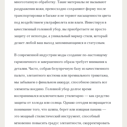
многоэтапную обработку. Такие материалы не вызывают
раздражения кожи, превосходно сохраняют форму после
транспортировки в багаже и не теряют насыщенности цвета
под воздействием ультрафиолета или влаги. Инвестируя в
качественный головной убор, вы приобретаете не просто
защиту от непогоды, а уникальный маркер стиля, который
делает любой ваш выход запоминающимся и статусным.
В современной индустрии моды создание по-настоящему
гармоничного и завершенного образа требует внимания к
деталям. Часто, собрав безупречную базу из качественного
пальто, элегантного костюма или премиального трикотажа,
мы забываем о финальном аккорде, способном связать все
элементы воедино. Головной убор долгое время
воспринимался исключительно утилитарно — как средство
защиты от холода или солнца. Однако сегодня возвращается
понимание того, что шляпа, берет или изящная панама —
это мощный стилистический инструмент, способный
мгновенно повысить градус элегантности, скорректировать