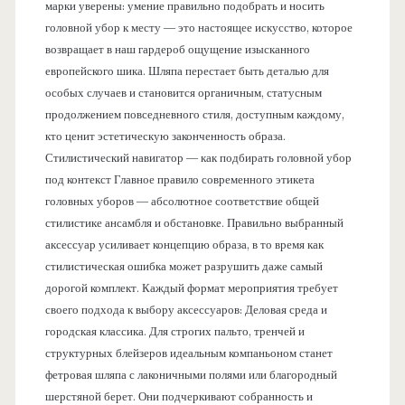
марки уверены: умение правильно подобрать и носить
головной убор к месту — это настоящее искусство, которое
возвращает в наш гардероб ощущение изысканного
европейского шика. Шляпа перестает быть деталью для
особых случаев и становится органичным, статусным
продолжением повседневного стиля, доступным каждому,
кто ценит эстетическую законченность образа.
Стилистический навигатор — как подбирать головной убор
под контекст Главное правило современного этикета
головных уборов — абсолютное соответствие общей
стилистике ансамбля и обстановке. Правильно выбранный
аксессуар усиливает концепцию образа, в то время как
стилистическая ошибка может разрушить даже самый
дорогой комплект. Каждый формат мероприятия требует
своего подхода к выбору аксессуаров: Деловая среда и
городская классика. Для строгих пальто, тренчей и
структурных блейзеров идеальным компаньоном станет
фетровая шляпа с лаконичными полями или благородный
шерстяной берет. Они подчеркивают собранность и