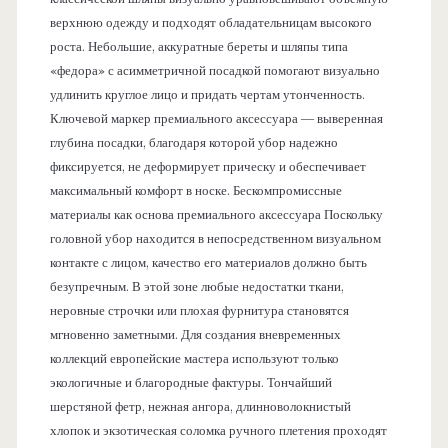
верхнюю одежду и подходят обладательницам высокого
роста. Небольшие, аккуратные береты и шляпы типа
«федора» с асимметричной посадкой помогают визуально
удлинить круглое лицо и придать чертам утонченность.
Ключевой маркер премиального аксессуара — выверенная
глубина посадки, благодаря которой убор надежно
фиксируется, не деформирует прическу и обеспечивает
максимальный комфорт в носке. Бескомпромиссные
материалы как основа премиального аксессуара Поскольку
головной убор находится в непосредственном визуальном
контакте с лицом, качество его материалов должно быть
безупречным. В этой зоне любые недостатки ткани,
неровные строчки или плохая фурнитура становятся
мгновенно заметными. Для создания вневременных
коллекций европейские мастера используют только
экологичные и благородные фактуры. Тончайший
шерстяной фетр, нежная ангора, длинноволокнистый
хлопок и экзотическая соломка ручного плетения проходят