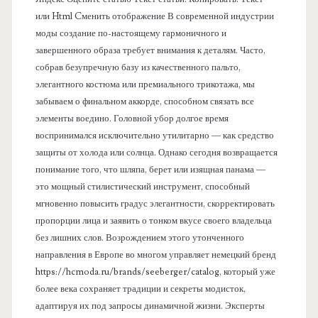
ь
или Html Cменить отображение В современной индустрии
моды создание по-настоящему гармоничного и
завершенного образа требует внимания к деталям. Часто,
собрав безупречную базу из качественного пальто,
элегантного костюма или премиального трикотажа, мы
забываем о финальном аккорде, способном связать все
элементы воедино. Головной убор долгое время
воспринимался исключительно утилитарно — как средство
защиты от холода или солнца. Однако сегодня возвращается
понимание того, что шляпа, берет или изящная панама —
это мощный стилистический инструмент, способный
мгновенно повысить градус элегантности, скорректировать
пропорции лица и заявить о тонком вкусе своего владельца
без лишних слов. Возрождением этого утонченного
направления в Европе во многом управляет немецкий бренд
https://hcmoda.ru/brands/seeberger/catalog, который уже
более века сохраняет традиции и секреты модисток,
адаптируя их под запросы динамичной жизни. Эксперты