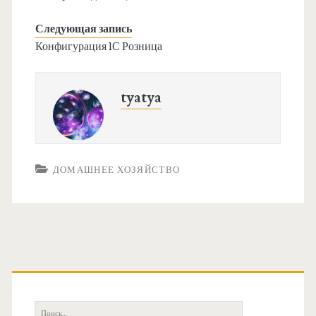
Следующая запись
Конфигурация 1С Розница
tyatya
ДОМАШНЕЕ ХОЗЯЙСТВО
О
с
П