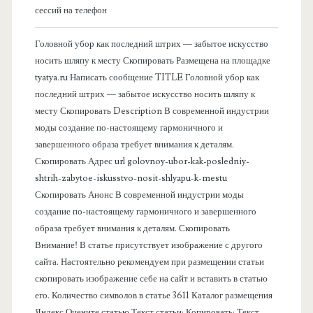
о
сессий на телефон
в
Головной убор как последний штрих — забытое искусство
носить шляпу к месту Скопировать Размещена на площадке
а
tyatya.ru Написать сообщение TITLE Головной убор как
последний штрих — забытое искусство носить шляпу к
я
месту Скопировать Description В современной индустрии
моды создание по-настоящему гармоничного и
п
завершенного образа требует внимания к деталям.
Скопировать Адрес url golovnoy-ubor-kak-posledniy-
а
shtrih-zabytoe-iskusstvo-nosit-shlyapu-k-mestu
Скопировать Анонс В современной индустрии моды
н
создание по-настоящему гармоничного и завершенного
образа требует внимания к деталям. Скопировать
е
Внимание! В статье присутствует изображение с другого
сайта. Настоятельно рекомендуем при размещении статьи
л
скопировать изображение себе на сайт и вставить в статью
его. Количество символов в статье 3611 Каталог размещения
Яндекс Оцените статью Текст статьи: Копировать: Текст