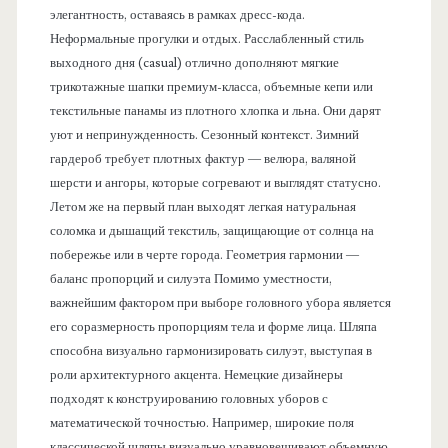
элегантность, оставаясь в рамках дресс-кода.
Неформальные прогулки и отдых. Расслабленный стиль
выходного дня (casual) отлично дополняют мягкие
трикотажные шапки премиум-класса, объемные кепи или
текстильные панамы из плотного хлопка и льна. Они дарят
уют и непринужденность. Сезонный контекст. Зимний
гардероб требует плотных фактур — велюра, валяной
шерсти и ангоры, которые согревают и выглядят статусно.
Летом же на первый план выходят легкая натуральная
соломка и дышащий текстиль, защищающие от солнца на
побережье или в черте города. Геометрия гармонии —
баланс пропорций и силуэта Помимо уместности,
важнейшим фактором при выборе головного убора является
его соразмерность пропорциям тела и форме лица. Шляпа
способна визуально гармонизировать силуэт, выступая в
роли архитектурного акцента. Немецкие дизайнеры
подходят к конструированию головных уборов с
математической точностью. Например, широкие поля
классической шляпы визуально уравновешивают объемную