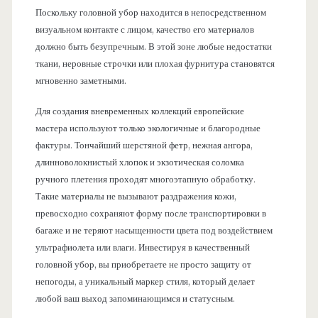
Поскольку головной убор находится в непосредственном
визуальном контакте с лицом, качество его материалов
должно быть безупречным. В этой зоне любые недостатки
ткани, неровные строчки или плохая фурнитура становятся
мгновенно заметными.
Для создания вневременных коллекций европейские
мастера используют только экологичные и благородные
фактуры. Тончайший шерстяной фетр, нежная ангора,
длинноволокнистый хлопок и экзотическая соломка
ручного плетения проходят многоэтапную обработку.
Такие материалы не вызывают раздражения кожи,
превосходно сохраняют форму после транспортировки в
багаже и не теряют насыщенности цвета под воздействием
ультрафиолета или влаги. Инвестируя в качественный
головной убор, вы приобретаете не просто защиту от
непогоды, а уникальный маркер стиля, который делает
любой ваш выход запоминающимся и статусным.