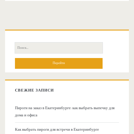
О
с
П
н
о
и
о
с
к
в
:
СВЕЖИЕ ЗАПИСИ
н
Пироги на заказ в Екатеринбурге: как выбрать выпечку для
а
дома и офиса
я
Как выбрать пироги для встречи в Екатеринбурге