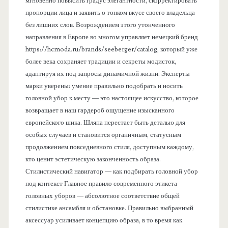
мгновенно повысить градус элегантности, скорректировать
пропорции лица и заявить о тонком вкусе своего владельца
без лишних слов. Возрождением этого утонченного
направления в Европе во многом управляет немецкий бренд
https://hcmoda.ru/brands/seeberger/catalog, который уже
более века сохраняет традиции и секреты модисток,
адаптируя их под запросы динамичной жизни. Эксперты
марки уверены: умение правильно подобрать и носить
головной убор к месту — это настоящее искусство, которое
возвращает в наш гардероб ощущение изысканного
европейского шика. Шляпа перестает быть деталью для
особых случаев и становится органичным, статусным
продолжением повседневного стиля, доступным каждому,
кто ценит эстетическую законченность образа.
Стилистический навигатор — как подбирать головной убор
под контекст Главное правило современного этикета
головных уборов — абсолютное соответствие общей
стилистике ансамбля и обстановке. Правильно выбранный
аксессуар усиливает концепцию образа, в то время как