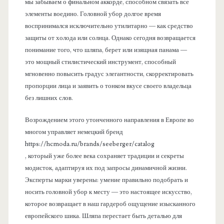
мы забываем о финальном аккорде, способном связать все
элементы воедино. Головной убор долгое время
воспринимался исключительно утилитарно — как средство
защиты от холода или солнца. Однако сегодня возвращается
понимание того, что шляпа, берет или изящная панама —
это мощный стилистический инструмент, способный
мгновенно повысить градус элегантности, скорректировать
пропорции лица и заявить о тонком вкусе своего владельца
без лишних слов.
Возрождением этого утонченного направления в Европе во
многом управляет немецкий бренд
https://hcmoda.ru/brands/seeberger/catalog
, который уже более века сохраняет традиции и секреты
модисток, адаптируя их под запросы динамичной жизни.
Эксперты марки уверены: умение правильно подобрать и
носить головной убор к месту — это настоящее искусство,
которое возвращает в наш гардероб ощущение изысканного
европейского шика. Шляпа перестает быть деталью для