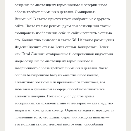
н
создание по-настоящему гармоничного и завершенного
образа требует внимания к деталям. Скопировать
е
Внимание! В статье присутствует изображение с другого
сайта. Настоятельно рекомендуем при размещении статьи
л
скопировать изображение себе на сайт и вставить в статью
его. Количество символов в статье 3611 Каталог размещения
ь
Яндекс Оцените статью Текст статьи: Копировать: Текст
или Html Cменить отображение В современной индустрии
моды создание по-настоящему гармоничного и
завершенного образа требует внимания к деталям. Часто,
собрав безупречную базу из качественного пальто,
элегантного костюма или премиального трикотажа, мы
забываем о финальном аккорде, способном связать все
элементы воедино. Головной убор долгое время
воспринимался исключительно утилитарно — как средство
защиты от холода или солнца. Однако сегодня возвращается
понимание того, что шляпа, берет или изящная панама —
это мощный стилистический инструмент, способный