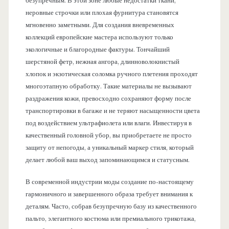
безупречным. В этой зоне любые недостатки ткани,
неровные строчки или плохая фурнитура становятся
мгновенно заметными. Для создания вневременных
коллекций европейские мастера используют только
экологичные и благородные фактуры. Тончайший
шерстяной фетр, нежная ангора, длинноволокнистый
хлопок и экзотическая соломка ручного плетения проходят
многоэтапную обработку. Такие материалы не вызывают
раздражения кожи, превосходно сохраняют форму после
транспортировки в багаже и не теряют насыщенности цвета
под воздействием ультрафиолета или влаги. Инвестируя в
качественный головной убор, вы приобретаете не просто
защиту от непогоды, а уникальный маркер стиля, который
делает любой ваш выход запоминающимся и статусным.
В современной индустрии моды создание по-настоящему
гармоничного и завершенного образа требует внимания к
деталям. Часто, собрав безупречную базу из качественного
пальто, элегантного костюма или премиального трикотажа,