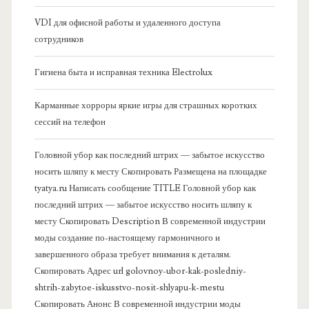
б
VDI для офисной работы и удаленного доступа
сотрудников
о
Гигиена быта и исправная техника Electrolux
к
Карманные хорроры яркие игры для страшных коротких
о
сессий на телефон
в
Головной убор как последний штрих — забытое искусство
носить шляпу к месту Скопировать Размещена на площадке
а
tyatya.ru Написать сообщение TITLE Головной убор как
последний штрих — забытое искусство носить шляпу к
я
месту Скопировать Description В современной индустрии
моды создание по-настоящему гармоничного и
п
завершенного образа требует внимания к деталям.
Скопировать Адрес url golovnoy-ubor-kak-posledniy-
а
shtrih-zabytoe-iskusstvo-nosit-shlyapu-k-mestu
Скопировать Анонс В современной индустрии моды