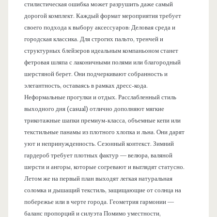
стилистическая ошибка может разрушить даже самый
дорогой комплект. Каждый формат мероприятия требует
своего подхода к выбору аксессуаров: Деловая среда и
городская классика. Для строгих пальто, тренчей и
структурных блейзеров идеальным компаньоном станет
фетровая шляпа с лаконичными полями или благородный
шерстяной берет. Они подчеркивают собранность и
элегантность, оставаясь в рамках дресс-кода.
Неформальные прогулки и отдых. Расслабленный стиль
выходного дня (casual) отлично дополняют мягкие
трикотажные шапки премиум-класса, объемные кепи или
текстильные панамы из плотного хлопка и льна. Они дарят
уют и непринужденность. Сезонный контекст. Зимний
гардероб требует плотных фактур — велюра, валяной
шерсти и ангоры, которые согревают и выглядят статусно.
Летом же на первый план выходят легкая натуральная
соломка и дышащий текстиль, защищающие от солнца на
побережье или в черте города. Геометрия гармонии —
баланс пропорций и силуэта Помимо уместности,