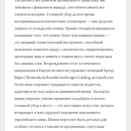
элегантного костюма или премиального трикотажа, мы
забываем о финальном аккорде, способном связать все
элементы воедино. Головной убор долгое время
воспринимался исключительно утилитарно — как средство
защиты от холода или солнца. Однако сегодня возвращается
понимание того, что шляпа, берет или изящная панама —
это мощный стилистический инструмент, способный
мгновенно повысить градус элегантности, скорректировать
пропорции лица и заявить о тонком вкусе своего владельца
без лишних слов. Возрождением этого утонченного
направления в Европе во многом управляет немецкий бренд
https://hcmoda.ru/brands/seeberger/catalog, который уже
более века сохраняет традиции и секреты модисток,
адаптируя их под запросы динамичной жизни. Эксперты
марки уверены: умение правильно подобрать и носить
головной убор к месту — это настоящее искусство, которое
возвращает в наш гардероб ощущение изысканного
европейского шика. Шляпа перестает быть деталью для
особых случаев и становится органичным, статусным