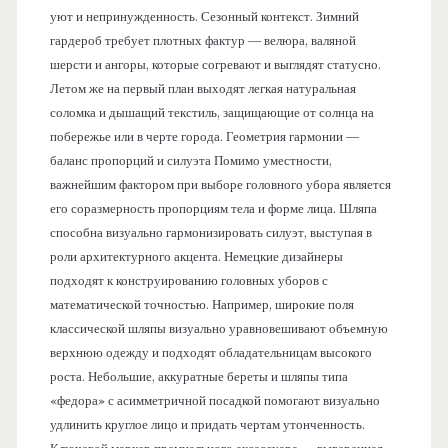
уют и непринужденность. Сезонный контекст. Зимний
гардероб требует плотных фактур — велюра, валяной
шерсти и ангоры, которые согревают и выглядят статусно.
Летом же на первый план выходят легкая натуральная
соломка и дышащий текстиль, защищающие от солнца на
побережье или в черте города. Геометрия гармонии —
баланс пропорций и силуэта Помимо уместности,
важнейшим фактором при выборе головного убора является
его соразмерность пропорциям тела и форме лица. Шляпа
способна визуально гармонизировать силуэт, выступая в
роли архитектурного акцента. Немецкие дизайнеры
подходят к конструированию головных уборов с
математической точностью. Например, широкие поля
классической шляпы визуально уравновешивают объемную
верхнюю одежду и подходят обладательницам высокого
роста. Небольшие, аккуратные береты и шляпы типа
«федора» с асимметричной посадкой помогают визуально
удлинить круглое лицо и придать чертам утонченность.