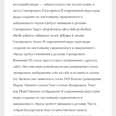
последний штрих — забытое искусство носить шляпу к
я
месту Скопировать Description В современной индустрии
моды создание по-настоящему гармоничного и
п
завершенного образа требует внимания к деталям.
Скопировать Адрес url golovnoy-ubor-kak-posledniy-
а
shtrih-zabytoe-iskusstvo-nosit-shlyapu-k-mestu
Скопировать Анонс В современной индустрии моды
н
создание по-настоящему гармоничного и завершенного
образа требует внимания к деталям. Скопировать
е
Внимание! В статье присутствует изображение с другого
сайта. Настоятельно рекомендуем при размещении статьи
л
скопировать изображение себе на сайт и вставить в статью
его. Количество символов в статье 3611 Каталог размещения
ь
Яндекс Оцените статью Текст статьи: Копировать: Текст
или Html Cменить отображение В современной индустрии
моды создание по-настоящему гармоничного и
завершенного образа требует внимания к деталям. Часто,
собрав безупречную базу из качественного пальто,