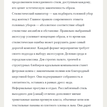
продолжением повседневного стиля, доступным каждому,
кто ценит эстетическую законченность образа.
Стилистический навигатор — как подбирать головной убор
под контекст Главное правило современного этикета
головных уборов — абсолютное соответствие общей
стилистике ансамбля и обстановке. Правильно выбранный
аксессуар усиливает концепцию образа, в то время как
стилистическая ошибка может разрушить даже самый
дорогой комплект. Каждый формат мероприятия требует
своего подхода к выбору аксессуаров: Деловая среда и
городская классика. Для строгих пальто, тренчей и
структурных блейзеров идеальным компаньоном станет
фетровая шляпа с лаконичными полями или благородный
шерстяной берет. Они подчеркивают собранность и
элегантность, оставаясь в рамках дресс-кода.
Неформальные прогулки и отдых. Расслабленный стиль
выходного дня (casual) отлично дополняют мягкие
трикотажные шапки премиум-класса, объемные кепи или
текстильные панамы из плотного хлопка и льна. Они дарят