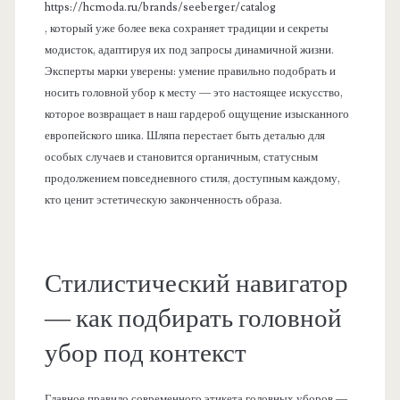
https://hcmoda.ru/brands/seeberger/catalog
, который уже более века сохраняет традиции и секреты
модисток, адаптируя их под запросы динамичной жизни.
Эксперты марки уверены: умение правильно подобрать и
носить головной убор к месту — это настоящее искусство,
которое возвращает в наш гардероб ощущение изысканного
европейского шика. Шляпа перестает быть деталью для
особых случаев и становится органичным, статусным
продолжением повседневного стиля, доступным каждому,
кто ценит эстетическую законченность образа.
Стилистический навигатор
— как подбирать головной
убор под контекст
Главное правило современного этикета головных уборов —