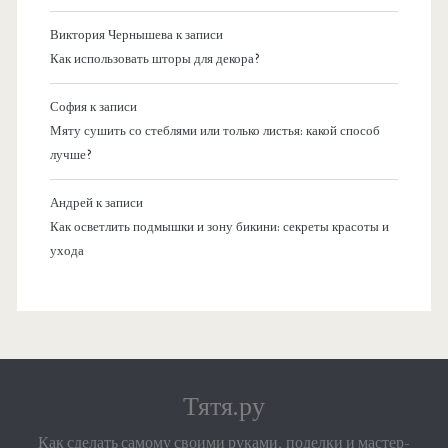
Виктория Чернышева
к записи
Как использовать шторы для декора?
София
к записи
Мяту сушить со стеблями или только листья: какой способ
лучше?
Андрей
к записи
Как осветлить подмышки и зону бикини: секреты красоты и
ухода
Тятя.ру
Как сделать самому своими руками, поделки и мастер-