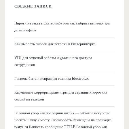
в
СВЕЖИЕ ЗАПИСИ
н
Пироги на заказ в Екатеринбурге: как выбрать выпечку для
а
дома и офиса
я
Как выбрать пироги для встречи в Екатеринбурге
б
VDI для офисной работы и удаленного доступа
сотрудников
о
Гигиена быта и исправная техника Electrolux
к
Карманные хорроры яркие игры для страшных коротких
о
сессий на телефон
в
Головной убор как последний штрих — забытое искусство
носить шляпу к месту Скопировать Размещена на площадке
а
tyatya.ru Написать сообщение TITLE Головной убор как