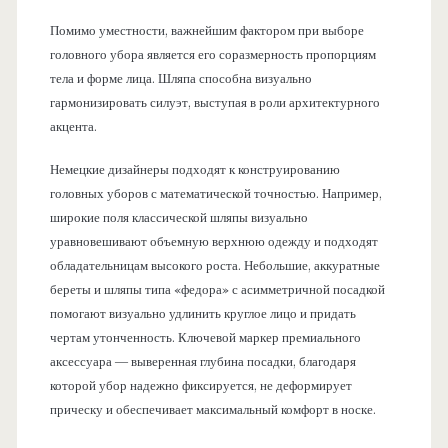
Помимо уместности, важнейшим фактором при выборе
головного убора является его соразмерность пропорциям
тела и форме лица. Шляпа способна визуально
гармонизировать силуэт, выступая в роли архитектурного
акцента.
Немецкие дизайнеры подходят к конструированию
головных уборов с математической точностью. Например,
широкие поля классической шляпы визуально
уравновешивают объемную верхнюю одежду и подходят
обладательницам высокого роста. Небольшие, аккуратные
береты и шляпы типа «федора» с асимметричной посадкой
помогают визуально удлинить круглое лицо и придать
чертам утонченность. Ключевой маркер премиального
аксессуара — выверенная глубина посадки, благодаря
которой убор надежно фиксируется, не деформирует
прическу и обеспечивает максимальный комфорт в носке.