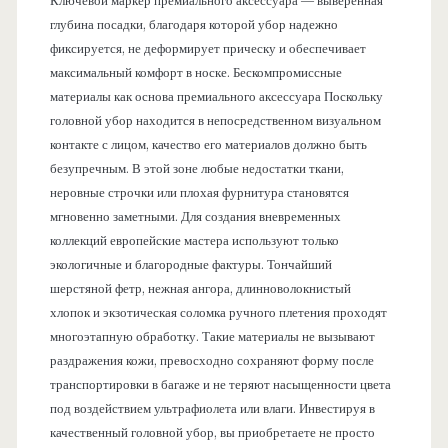
Ключевой маркер премиального аксессуара — выверенная
глубина посадки, благодаря которой убор надежно
фиксируется, не деформирует прическу и обеспечивает
максимальный комфорт в носке. Бескомпромиссные
материалы как основа премиального аксессуара Поскольку
головной убор находится в непосредственном визуальном
контакте с лицом, качество его материалов должно быть
безупречным. В этой зоне любые недостатки ткани,
неровные строчки или плохая фурнитура становятся
мгновенно заметными. Для создания вневременных
коллекций европейские мастера используют только
экологичные и благородные фактуры. Тончайший
шерстяной фетр, нежная ангора, длинноволокнистый
хлопок и экзотическая соломка ручного плетения проходят
многоэтапную обработку. Такие материалы не вызывают
раздражения кожи, превосходно сохраняют форму после
транспортировки в багаже и не теряют насыщенности цвета
под воздействием ультрафиолета или влаги. Инвестируя в
качественный головной убор, вы приобретаете не просто