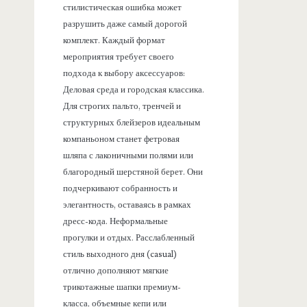
стилистическая ошибка может
разрушить даже самый дорогой
комплект. Каждый формат
мероприятия требует своего
подхода к выбору аксессуаров:
Деловая среда и городская классика.
Для строгих пальто, тренчей и
структурных блейзеров идеальным
компаньоном станет фетровая
шляпа с лаконичными полями или
благородный шерстяной берет. Они
подчеркивают собранность и
элегантность, оставаясь в рамках
дресс-кода. Неформальные
прогулки и отдых. Расслабленный
стиль выходного дня (casual)
отлично дополняют мягкие
трикотажные шапки премиум-
класса, объемные кепи или