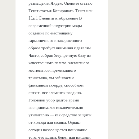
размещения Яндекс Оцените статью
Текст статьи: Копировать: Текст или
Html Cменить отображение В
современной индустрии моды
создание по-настоящему
гармоничного и завершенного
образа требует внимания к деталям.
Часто, собрав безупречную базу из
качественного пальто, элегантного
костюма или премиального
трикотажа, мы забываем о
финальном аккорде, способном
связать все элементы воедино.
Головной убор долгое время
воспринимался исключительно
утилитарно — как средство защиты
от холода или солнца. Однако
сегодня возвращается понимание
того, что шляпа, берет или изящная