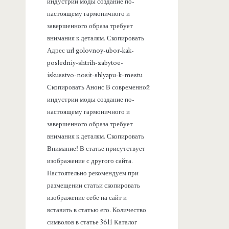
а
индустрии моды создание по-
настоящему гармоничного и
н
завершенного образа требует
внимания к деталям. Скопировать
е
Адрес url golovnoy-ubor-kak-
posledniy-shtrih-zabytoe-
л
iskusstvo-nosit-shlyapu-k-mestu
Скопировать Анонс В современной
ь
индустрии моды создание по-
настоящему гармоничного и
завершенного образа требует
внимания к деталям. Скопировать
Внимание! В статье присутствует
изображение с другого сайта.
Настоятельно рекомендуем при
размещении статьи скопировать
изображение себе на сайт и
вставить в статью его. Количество
символов в статье 3611 Каталог