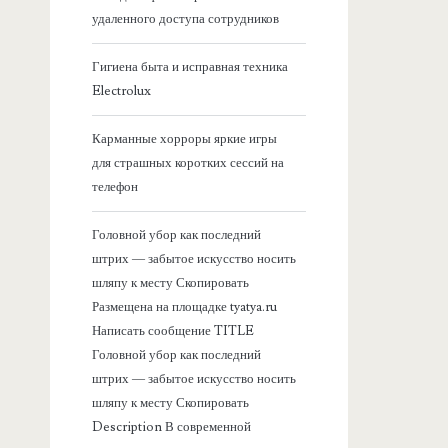
я
удаленного доступа сотрудников
б
Гигиена быта и исправная техника
Electrolux
о
Карманные хорроры яркие игры
к
для страшных коротких сессий на
телефон
о
Головной убор как последний
в
штрих — забытое искусство носить
шляпу к месту Скопировать
а
Размещена на площадке tyatya.ru
Написать сообщение TITLE
я
Головной убор как последний
штрих — забытое искусство носить
п
шляпу к месту Скопировать
Description В современной