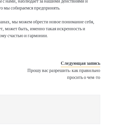
м с нами, наблюдает за нашими действиями и
то мы собираемся предпринять.
планах, мы можем обрести новое понимание себя,
ает, может быть, именно такая искренность и
ому счастью и гармонии.
Следующая запись
Прошу вас разрешить: как правильно
я
просить о чем-то