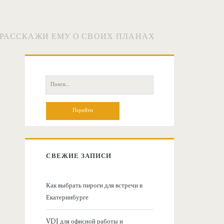
 РАССКАЖИ ЕМУ О СВОИХ ПЛАНАХ
О
с
П
о
н
и
с
о
к
:
в
СВЕЖИЕ ЗАПИСИ
н
Как выбрать пироги для встречи в
Екатеринбурге
а
VDI для офисной работы и