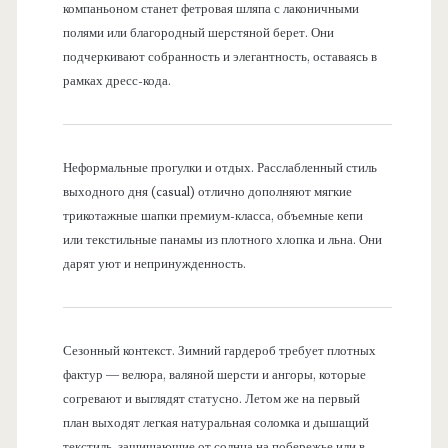
компаньоном станет фетровая шляпа с лаконичными
полями или благородный шерстяной берет. Они
подчеркивают собранность и элегантность, оставаясь в
рамках дресс-кода.
Неформальные прогулки и отдых. Расслабленный стиль
выходного дня (casual) отлично дополняют мягкие
трикотажные шапки премиум-класса, объемные кепи
или текстильные панамы из плотного хлопка и льна. Они
дарят уют и непринужденность.
Сезонный контекст. Зимний гардероб требует плотных
фактур — велюра, валяной шерсти и ангоры, которые
согревают и выглядят статусно. Летом же на первый
план выходят легкая натуральная соломка и дышащий
текстиль, защищающие от солнца на побережье или в