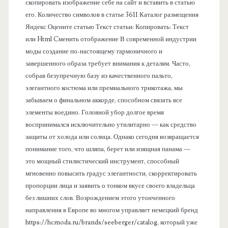
скопировать изображение себе на сайт и вставить в статью
его. Количество символов в статье 3611 Каталог размещения
Яндекс Оцените статью Текст статьи: Копировать: Текст
или Html Cменить отображение В современной индустрии
моды создание по-настоящему гармоничного и
завершенного образа требует внимания к деталям. Часто,
собрав безупречную базу из качественного пальто,
элегантного костюма или премиального трикотажа, мы
забываем о финальном аккорде, способном связать все
элементы воедино. Головной убор долгое время
воспринимался исключительно утилитарно — как средство
защиты от холода или солнца. Однако сегодня возвращается
понимание того, что шляпа, берет или изящная панама —
это мощный стилистический инструмент, способный
мгновенно повысить градус элегантности, скорректировать
пропорции лица и заявить о тонком вкусе своего владельца
без лишних слов. Возрождением этого утонченного
направления в Европе во многом управляет немецкий бренд
https://hcmoda.ru/brands/seeberger/catalog, который уже