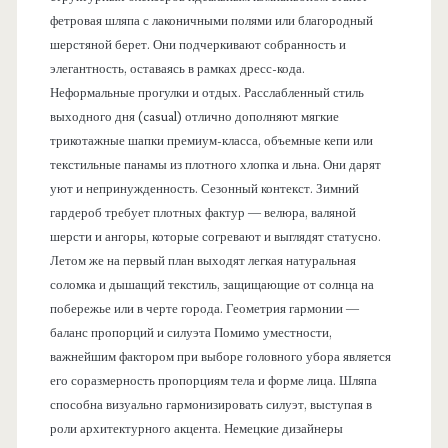
фетровая шляпа с лаконичными полями или благородный
шерстяной берет. Они подчеркивают собранность и
элегантность, оставаясь в рамках дресс-кода.
Неформальные прогулки и отдых. Расслабленный стиль
выходного дня (casual) отлично дополняют мягкие
трикотажные шапки премиум-класса, объемные кепи или
текстильные панамы из плотного хлопка и льна. Они дарят
уют и непринужденность. Сезонный контекст. Зимний
гардероб требует плотных фактур — велюра, валяной
шерсти и ангоры, которые согревают и выглядят статусно.
Летом же на первый план выходят легкая натуральная
соломка и дышащий текстиль, защищающие от солнца на
побережье или в черте города. Геометрия гармонии —
баланс пропорций и силуэта Помимо уместности,
важнейшим фактором при выборе головного убора является
его соразмерность пропорциям тела и форме лица. Шляпа
способна визуально гармонизировать силуэт, выступая в
роли архитектурного акцента. Немецкие дизайнеры