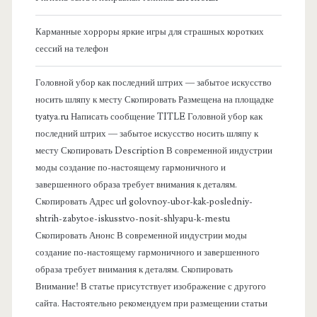
в
Карманные хорроры яркие игры для страшных коротких
сессий на телефон
а
Головной убор как последний штрих — забытое искусство
я
носить шляпу к месту Скопировать Размещена на площадке
tyatya.ru Написать сообщение TITLE Головной убор как
п
последний штрих — забытое искусство носить шляпу к
месту Скопировать Description В современной индустрии
а
моды создание по-настоящему гармоничного и
завершенного образа требует внимания к деталям.
н
Скопировать Адрес url golovnoy-ubor-kak-posledniy-
shtrih-zabytoe-iskusstvo-nosit-shlyapu-k-mestu
е
Скопировать Анонс В современной индустрии моды
создание по-настоящему гармоничного и завершенного
л
образа требует внимания к деталям. Скопировать
Внимание! В статье присутствует изображение с другого
ь
сайта. Настоятельно рекомендуем при размещении статьи