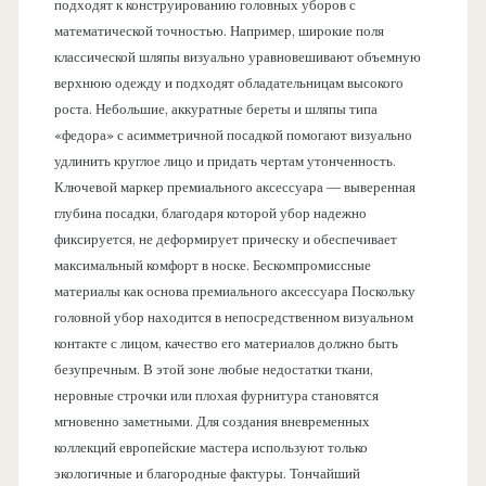
подходят к конструированию головных уборов с
математической точностью. Например, широкие поля
классической шляпы визуально уравновешивают объемную
верхнюю одежду и подходят обладательницам высокого
роста. Небольшие, аккуратные береты и шляпы типа
«федора» с асимметричной посадкой помогают визуально
удлинить круглое лицо и придать чертам утонченность.
Ключевой маркер премиального аксессуара — выверенная
глубина посадки, благодаря которой убор надежно
фиксируется, не деформирует прическу и обеспечивает
максимальный комфорт в носке. Бескомпромиссные
материалы как основа премиального аксессуара Поскольку
головной убор находится в непосредственном визуальном
контакте с лицом, качество его материалов должно быть
безупречным. В этой зоне любые недостатки ткани,
неровные строчки или плохая фурнитура становятся
мгновенно заметными. Для создания вневременных
коллекций европейские мастера используют только
экологичные и благородные фактуры. Тончайший