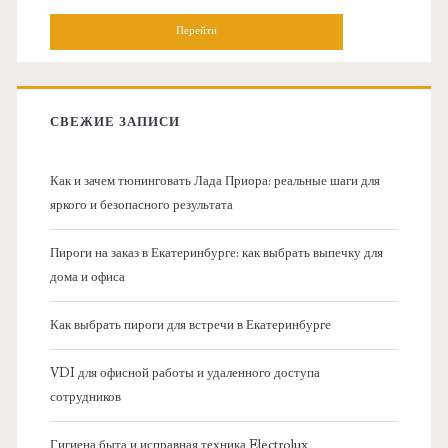
н
и
о
с
к
в
:
СВЕЖИЕ ЗАПИСИ
н
Как и зачем тюнинговать Лада Приора: реальные шаги для
а
яркого и безопасного результата
я
Пироги на заказ в Екатеринбурге: как выбрать выпечку для
дома и офиса
б
Как выбрать пироги для встречи в Екатеринбурге
о
VDI для офисной работы и удаленного доступа
к
сотрудников
о
Гигиена быта и исправная техника Electrolux