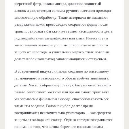
шерстяной фетр, нежная ангора, длинноволокнистый
хлопок и экзотическая соломка ручного плетения проходят
многоэтапную обработку. Такие материалы не вызывают
раздражения кожи, превосходно сохраняют форму после
транспортировки в багаже и не теряют насыщенности цвета
под воздействием ультрафиолета или влаги. Инвестируя в
качественный головной убор, вы приобретаете не просто
защиту от непогоды, а уникальный маркер стиля, который
делает любой ваш выход запоминающимся и статусным.
В современной индустрии моды создание по-настоящему
гармоничного и завершенного образа требует внимания к
деталям. Часто, собрав безупречную базу из качественного
пальто, элегантного костюма или премиального трикотажа,
мы забываем о финальном аккорде, способном связать все
элементы воедино. Головной убор долгое время
воспринимался исключительно утилитарно — как средство
защиты от холода или солнца. Однако сегодня возвращается
понимание того, что шляпа, берет или изящная панама —