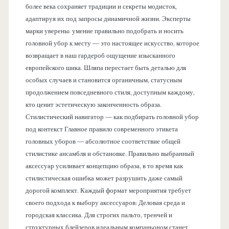
более века сохраняет традиции и секреты модисток,
адаптируя их под запросы динамичной жизни. Эксперты
марки уверены: умение правильно подобрать и носить
головной убор к месту — это настоящее искусство, которое
возвращает в наш гардероб ощущение изысканного
европейского шика. Шляпа перестает быть деталью для
особых случаев и становится органичным, статусным
продолжением повседневного стиля, доступным каждому,
кто ценит эстетическую законченность образа.
Стилистический навигатор — как подбирать головной убор
под контекст Главное правило современного этикета
головных уборов — абсолютное соответствие общей
стилистике ансамбля и обстановке. Правильно выбранный
аксессуар усиливает концепцию образа, в то время как
стилистическая ошибка может разрушить даже самый
дорогой комплект. Каждый формат мероприятия требует
своего подхода к выбору аксессуаров: Деловая среда и
городская классика. Для строгих пальто, тренчей и
структурных блейзеров идеальным компаньоном станет