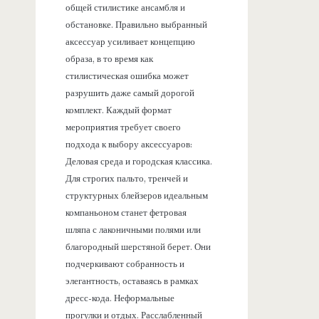
общей стилистике ансамбля и
обстановке. Правильно выбранный
аксессуар усиливает концепцию
образа, в то время как
стилистическая ошибка может
разрушить даже самый дорогой
комплект. Каждый формат
мероприятия требует своего
подхода к выбору аксессуаров:
Деловая среда и городская классика.
Для строгих пальто, тренчей и
структурных блейзеров идеальным
компаньоном станет фетровая
шляпа с лаконичными полями или
благородный шерстяной берет. Они
подчеркивают собранность и
элегантность, оставаясь в рамках
дресс-кода. Неформальные
прогулки и отдых. Расслабленный