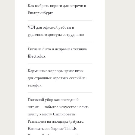
я
Как выбрать пироги для встречи в
Екатеринбурге
б
VDI для офисной работы и
о
удаленного доступа сотрудников
к
Гигиена быта и исправная техника
Electrolux
о
Карманные хорроры яркие игры
в
для страшных коротких сессий на
телефон
а
Головной убор как последний
я
штрих — забытое искусство носить
шляпу к месту Скопировать
п
Размещена на площадке tyatya.ru
Написать сообщение TITLE