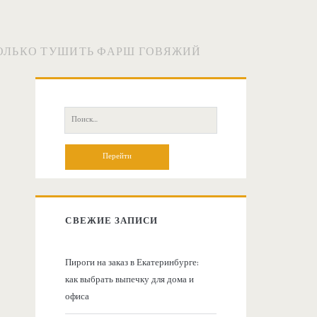
ОЛЬКО ТУШИТЬ ФАРШ ГОВЯЖИЙ
О
с
П
о
н
и
с
о
к
:
в
СВЕЖИЕ ЗАПИСИ
н
Пироги на заказ в Екатеринбурге:
как выбрать выпечку для дома и
а
офиса