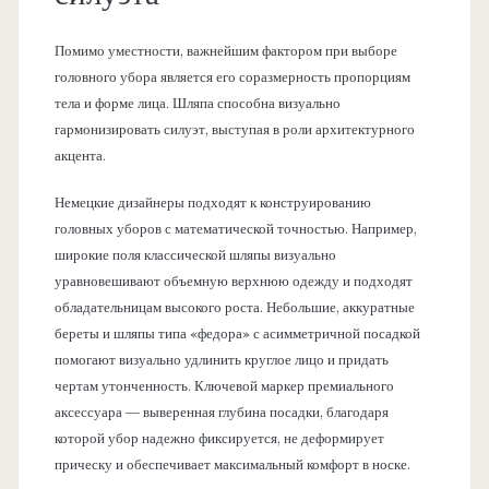
Помимо уместности, важнейшим фактором при выборе
головного убора является его соразмерность пропорциям
тела и форме лица. Шляпа способна визуально
гармонизировать силуэт, выступая в роли архитектурного
акцента.
Немецкие дизайнеры подходят к конструированию
головных уборов с математической точностью. Например,
широкие поля классической шляпы визуально
уравновешивают объемную верхнюю одежду и подходят
обладательницам высокого роста. Небольшие, аккуратные
береты и шляпы типа «федора» с асимметричной посадкой
помогают визуально удлинить круглое лицо и придать
чертам утонченность. Ключевой маркер премиального
аксессуара — выверенная глубина посадки, благодаря
которой убор надежно фиксируется, не деформирует
прическу и обеспечивает максимальный комфорт в носке.