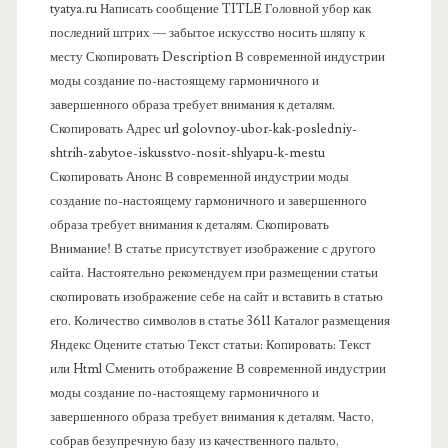
а
tyatya.ru Написать сообщение TITLE Головной убор как
последний штрих — забытое искусство носить шляпу к
я
месту Скопировать Description В современной индустрии
моды создание по-настоящему гармоничного и
п
завершенного образа требует внимания к деталям.
Скопировать Адрес url golovnoy-ubor-kak-posledniy-
а
shtrih-zabytoe-iskusstvo-nosit-shlyapu-k-mestu
Скопировать Анонс В современной индустрии моды
н
создание по-настоящему гармоничного и завершенного
образа требует внимания к деталям. Скопировать
е
Внимание! В статье присутствует изображение с другого
сайта. Настоятельно рекомендуем при размещении статьи
л
скопировать изображение себе на сайт и вставить в статью
его. Количество символов в статье 3611 Каталог размещения
ь
Яндекс Оцените статью Текст статьи: Копировать: Текст
или Html Cменить отображение В современной индустрии
моды создание по-настоящему гармоничного и
завершенного образа требует внимания к деталям. Часто,
собрав безупречную базу из качественного пальто,