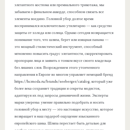
элегантного костюма или премиального трикотажа, мы
забываем о финальном аккорде, способном связать все
элементы воедино. Головной убор долгое время
воспринимался исключительно утилитарно — как средство
защиты от холода или солнца. Однако сегодня возвращается
понимание того, что шляпа, берет или изящная панама —
это мощный стилистический инструмент, способный
мгновенно повысить градус элегантности, скорректировать
пропорции лица и заявить о тонком вкусе своего владельца
без лишних слов. Возрождением этого утонченного
направления в Европе во многом управляет немецкий бренд
https://hcmoda.ru/brands/seeberger/catalog, который уже
более века сохраняет традиции и секреты модисток,
адаптируя их под запросы динамичной жизни. Эксперты
марки уверены: умение правильно подобрать и носить
головной убор к месту — это настоящее искусство, которое
возвращает в наш гардероб ощущение изысканного
европейского шика. Шляпа перестает быть деталью для