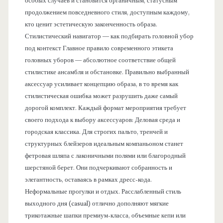
особых случаев и становится органичным, статусным
продолжением повседневного стиля, доступным каждому,
кто ценит эстетическую законченность образа.
Стилистический навигатор — как подбирать головной убор
под контекст Главное правило современного этикета
головных уборов — абсолютное соответствие общей
стилистике ансамбля и обстановке. Правильно выбранный
аксессуар усиливает концепцию образа, в то время как
стилистическая ошибка может разрушить даже самый
дорогой комплект. Каждый формат мероприятия требует
своего подхода к выбору аксессуаров: Деловая среда и
городская классика. Для строгих пальто, тренчей и
структурных блейзеров идеальным компаньоном станет
фетровая шляпа с лаконичными полями или благородный
шерстяной берет. Они подчеркивают собранность и
элегантность, оставаясь в рамках дресс-кода.
Неформальные прогулки и отдых. Расслабленный стиль
выходного дня (casual) отлично дополняют мягкие
трикотажные шапки премиум-класса, объемные кепи или