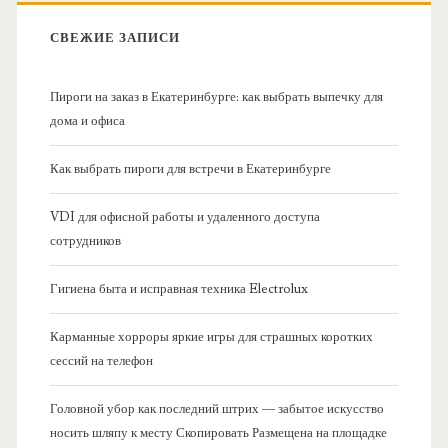
в
:
СВЕЖИЕ ЗАПИСИ
н
Пироги на заказ в Екатеринбурге: как выбрать выпечку для
а
дома и офиса
я
Как выбрать пироги для встречи в Екатеринбурге
б
VDI для офисной работы и удаленного доступа
сотрудников
о
Гигиена быта и исправная техника Electrolux
к
Карманные хорроры яркие игры для страшных коротких
о
сессий на телефон
в
Головной убор как последний штрих — забытое искусство
носить шляпу к месту Скопировать Размещена на площадке