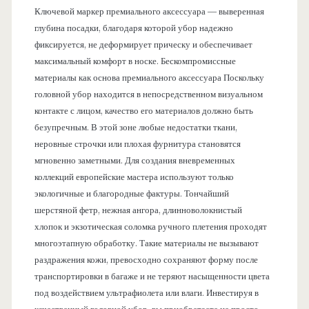
Ключевой маркер премиального аксессуара — выверенная
глубина посадки, благодаря которой убор надежно
фиксируется, не деформирует прическу и обеспечивает
максимальный комфорт в носке. Бескомпромиссные
материалы как основа премиального аксессуара Поскольку
головной убор находится в непосредственном визуальном
контакте с лицом, качество его материалов должно быть
безупречным. В этой зоне любые недостатки ткани,
неровные строчки или плохая фурнитура становятся
мгновенно заметными. Для создания вневременных
коллекций европейские мастера используют только
экологичные и благородные фактуры. Тончайший
шерстяной фетр, нежная ангора, длинноволокнистый
хлопок и экзотическая соломка ручного плетения проходят
многоэтапную обработку. Такие материалы не вызывают
раздражения кожи, превосходно сохраняют форму после
транспортировки в багаже и не теряют насыщенности цвета
под воздействием ультрафиолета или влаги. Инвестируя в