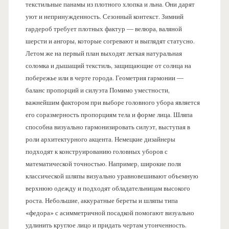
текстильные панамы из плотного хлопка и льна. Они дарят
уют и непринужденность. Сезонный контекст. Зимний
гардероб требует плотных фактур — велюра, валяной
шерсти и ангоры, которые согревают и выглядят статусно.
Летом же на первый план выходят легкая натуральная
соломка и дышащий текстиль, защищающие от солнца на
побережье или в черте города. Геометрия гармонии —
баланс пропорций и силуэта Помимо уместности,
важнейшим фактором при выборе головного убора является
его соразмерность пропорциям тела и форме лица. Шляпа
способна визуально гармонизировать силуэт, выступая в
роли архитектурного акцента. Немецкие дизайнеры
подходят к конструированию головных уборов с
математической точностью. Например, широкие поля
классической шляпы визуально уравновешивают объемную
верхнюю одежду и подходят обладательницам высокого
роста. Небольшие, аккуратные береты и шляпы типа
«федора» с асимметричной посадкой помогают визуально
удлинить круглое лицо и придать чертам утонченность.