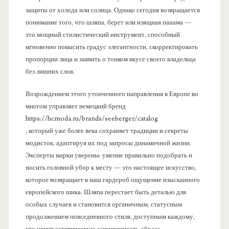
защиты от холода или солнца. Однако сегодня возвращается
понимание того, что шляпа, берет или изящная панама —
это мощный стилистический инструмент, способный
мгновенно повысить градус элегантности, скорректировать
пропорции лица и заявить о тонком вкусе своего владельца
без лишних слов.
Возрождением этого утонченного направления в Европе во
многом управляет немецкий бренд
https://hcmoda.ru/brands/seeberger/catalog
, который уже более века сохраняет традиции и секреты
модисток, адаптируя их под запросы динамичной жизни.
Эксперты марки уверены: умение правильно подобрать и
носить головной убор к месту — это настоящее искусство,
которое возвращает в наш гардероб ощущение изысканного
европейского шика. Шляпа перестает быть деталью для
особых случаев и становится органичным, статусным
продолжением повседневного стиля, доступным каждому,
кто ценит эстетическую законченность образа.