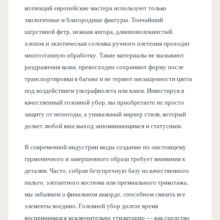
коллекций европейские мастера используют только
экологичные и благородные фактуры. Тончайший
шерстяной фетр, нежная ангора, длинноволокнистый
хлопок и экзотическая соломка ручного плетения проходят
многоэтапную обработку. Такие материалы не вызывают
раздражения кожи, превосходно сохраняют форму после
транспортировки в багаже и не теряют насыщенности цвета
под воздействием ультрафиолета или влаги. Инвестируя в
качественный головной убор, вы приобретаете не просто
защиту от непогоды, а уникальный маркер стиля, который
делает любой ваш выход запоминающимся и статусным.
В современной индустрии моды создание по-настоящему
гармоничного и завершенного образа требует внимания к
деталям. Часто, собрав безупречную базу из качественного
пальто, элегантного костюма или премиального трикотажа,
мы забываем о финальном аккорде, способном связать все
элементы воедино. Головной убор долгое время
воспринимался исключительно утилитарно — как средство