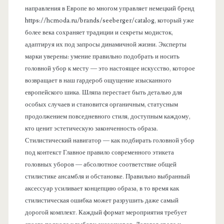
направления в Европе во многом управляет немецкий бренд
https://hcmoda.ru/brands/seeberger/catalog, который уже
более века сохраняет традиции и секреты модисток,
адаптируя их под запросы динамичной жизни. Эксперты
марки уверены: умение правильно подобрать и носить
головной убор к месту — это настоящее искусство, которое
возвращает в наш гардероб ощущение изысканного
европейского шика. Шляпа перестает быть деталью для
особых случаев и становится органичным, статусным
продолжением повседневного стиля, доступным каждому,
кто ценит эстетическую законченность образа.
Стилистический навигатор — как подбирать головной убор
под контекст Главное правило современного этикета
головных уборов — абсолютное соответствие общей
стилистике ансамбля и обстановке. Правильно выбранный
аксессуар усиливает концепцию образа, в то время как
стилистическая ошибка может разрушить даже самый
дорогой комплект. Каждый формат мероприятия требует