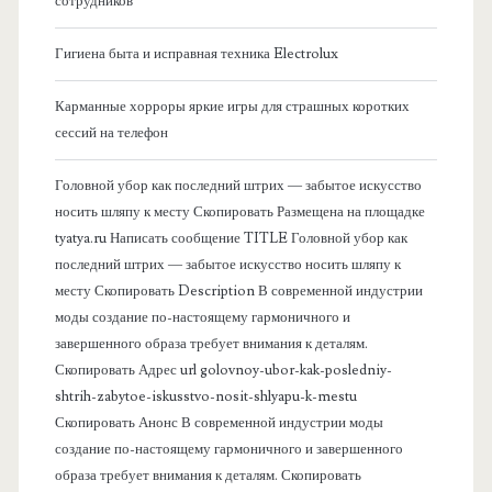
сотрудников
о
Гигиена быта и исправная техника Electrolux
к
Карманные хорроры яркие игры для страшных коротких
о
сессий на телефон
в
Головной убор как последний штрих — забытое искусство
носить шляпу к месту Скопировать Размещена на площадке
а
tyatya.ru Написать сообщение TITLE Головной убор как
последний штрих — забытое искусство носить шляпу к
я
месту Скопировать Description В современной индустрии
моды создание по-настоящему гармоничного и
п
завершенного образа требует внимания к деталям.
Скопировать Адрес url golovnoy-ubor-kak-posledniy-
а
shtrih-zabytoe-iskusstvo-nosit-shlyapu-k-mestu
Скопировать Анонс В современной индустрии моды
н
создание по-настоящему гармоничного и завершенного
образа требует внимания к деталям. Скопировать