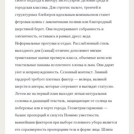
своего подхода к выбору аксессуаров: Деловая среда и
городская классика. Для строгих пальто, тренчей и
структурных блейзеров идеальным компаньоном станет
фетровая шляпа с лаконичными полями или благородный
шерстяной берет. Они подчеркивают собранность и
элегантность, оставаясь в рамках дресс-кода.
Неформальные прогулки и отдых. Расслабленный стиль
выходного дня (casual) отлично дополняют мягкие
трикотажные шапки премиум-класса, объемные кепи или
текстильные панамы из плотного хлопка и льна. Они дарят
уют и непринужденность. Сезонный контекст. Зимний
гардероб требует плотных фактур — велюра, валяной
шерсти и ангоры, которые согревают и выглядят статусно.
Летом же на первый план выходят легкая натуральная
соломка и дышащий текстиль, защищающие от солнца на
побережье или в черте города. Геометрия гармонии —
баланс пропорций и силуэта Помимо уместности,
важнейшим фактором при выборе головного убора является
его соразмерность пропорциям тела и форме лица. Шляпа