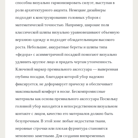
способна визуально гармонизировать силуэт, выступая в
роли архитектурного акцента. Немецкие дизайнеры
подходят к конструированию головных уборов с
математической точностью. Например, широкие поля
классической шляпы визуально уравновешивают объемную
верхнюю одежду и подходят обладательницам высокого
роста. Небольшие, аккуратные береты и шляпы типа
«федора» с асимметричной посадкой помогают визуально
удлинить круглое лицо и придать чертам утонченность.
Ключевой маркер премиального аксессуара — выверенная
глубина посадки, благодаря которой убор надежно
фиксируется, не деформирует прическу и обеспечивает
максимальный комфорт в носке. Бескомпромиссные
материалы как основа премиального аксессуара Поскольку
головной убор находится в непосредственном визуальном
контакте с лицом, качество его материалов должно быть
безупречным. В этой зоне любые недостатки ткани,
неровные строчки или плохая фурнитура становятся
мгновенно заметными. Для создания вневременных