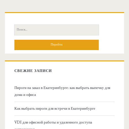
О
с
П
н
о
и
о
с
к
в
:
СВЕЖИЕ ЗАПИСИ
н
Пироги на заказ в Екатеринбурге: как выбрать выпечку для
а
дома и офиса
я
Как выбрать пироги для встречи в Екатеринбурге
б
VDI для офисной работы и удаленного доступа