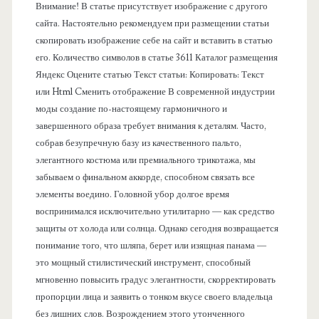
е
Внимание! В статье присутствует изображение с другого
сайта. Настоятельно рекомендуем при размещении статьи
л
скопировать изображение себе на сайт и вставить в статью
его. Количество символов в статье 3611 Каталог размещения
ь
Яндекс Оцените статью Текст статьи: Копировать: Текст
или Html Cменить отображение В современной индустрии
моды создание по-настоящему гармоничного и
завершенного образа требует внимания к деталям. Часто,
собрав безупречную базу из качественного пальто,
элегантного костюма или премиального трикотажа, мы
забываем о финальном аккорде, способном связать все
элементы воедино. Головной убор долгое время
воспринимался исключительно утилитарно — как средство
защиты от холода или солнца. Однако сегодня возвращается
понимание того, что шляпа, берет или изящная панама —
это мощный стилистический инструмент, способный
мгновенно повысить градус элегантности, скорректировать
пропорции лица и заявить о тонком вкусе своего владельца
без лишних слов. Возрождением этого утонченного