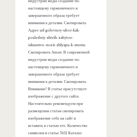
а
индустрии моды создание по-
настоящему гармоничного и
н
завершенного образа требует
внимания к деталям. Скопировать
е
Адрес url golovnoy-ubor-kak-
posledniy-shtrih-zabytoe-
л
iskusstvo-nosit-shlyapu-k-mestu
Скопировать Анонс В современной
ь
индустрии моды создание по-
настоящему гармоничного и
завершенного образа требует
внимания к деталям. Скопировать
Внимание! В статье присутствует
изображение с другого сайта.
Настоятельно рекомендуем при
размещении статьи скопировать
изображение себе на сайт и
вставить в статью его. Количество
символов в статье 3611 Каталог