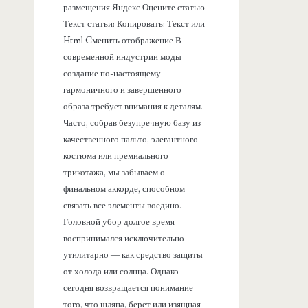
размещения Яндекс Оцените статью
Текст статьи: Копировать: Текст или
Html Cменить отображение В
современной индустрии моды
создание по-настоящему
гармоничного и завершенного
образа требует внимания к деталям.
Часто, собрав безупречную базу из
качественного пальто, элегантного
костюма или премиального
трикотажа, мы забываем о
финальном аккорде, способном
связать все элементы воедино.
Головной убор долгое время
воспринимался исключительно
утилитарно — как средство защиты
от холода или солнца. Однако
сегодня возвращается понимание
того, что шляпа, берет или изящная