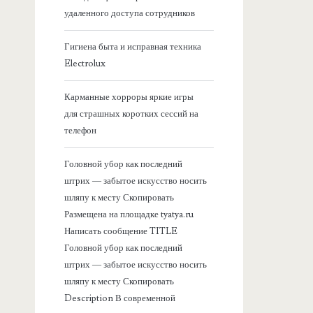
я
удаленного доступа сотрудников
б
Гигиена быта и исправная техника
Electrolux
о
Карманные хорроры яркие игры
к
для страшных коротких сессий на
телефон
о
Головной убор как последний
в
штрих — забытое искусство носить
шляпу к месту Скопировать
а
Размещена на площадке tyatya.ru
Написать сообщение TITLE
я
Головной убор как последний
штрих — забытое искусство носить
п
шляпу к месту Скопировать
Description В современной