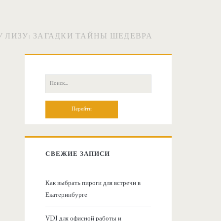
 ЛИЗУ: ЗАГАДКИ ТАЙНЫ ШЕДЕВРА
О
с
П
о
н
и
с
о
к
:
в
СВЕЖИЕ ЗАПИСИ
н
Как выбрать пироги для встречи в
Екатеринбурге
а
VDI для офисной работы и