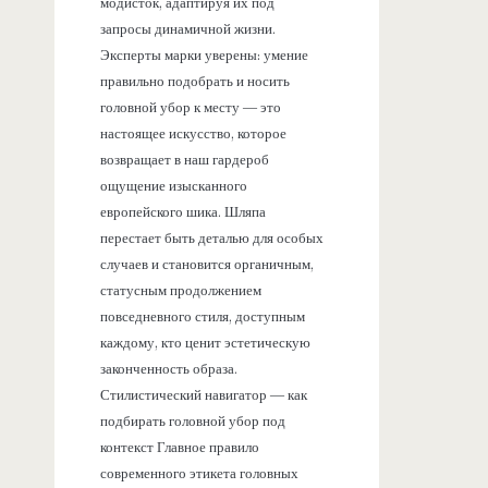
модисток, адаптируя их под
запросы динамичной жизни.
Эксперты марки уверены: умение
правильно подобрать и носить
головной убор к месту — это
настоящее искусство, которое
возвращает в наш гардероб
ощущение изысканного
европейского шика. Шляпа
перестает быть деталью для особых
случаев и становится органичным,
статусным продолжением
повседневного стиля, доступным
каждому, кто ценит эстетическую
законченность образа.
Стилистический навигатор — как
подбирать головной убор под
контекст Главное правило
современного этикета головных