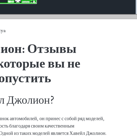
tya
лион: Отзывы
которые вы не
ропустить
йл Джолион?
нок автомобилей, он принес с собой ряд моделей,
ость благодаря своим качественным
 Одной из таких моделей является Хавейл Джолион.