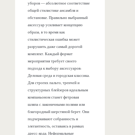
уборов — абсолютное соответствие
общей стилистике ансамбля и
обстановке. Правильно выбранный
аксессуар усиливает концепцию
образа, в то время как
стилистическая ошибка может
разрушить даже самый дорогой
комплект. Каждый формат
мероприятия требует своего
подхода к выбору аксессуаров:
Деловая среда и городская классика.
Для строгих пальто, тренчей и
структурных блейзеров идеальным
компаньоном станет фетровая
шляпа с лаконичными полями или
благородный шерстяной берет. Они
подчеркивают собранность и
элегантность, оставаясь в рамках
дресс-кода. Неформальные