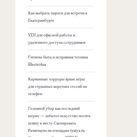
я
Как выбрать пироги для встречи в
Екатеринбурге
б
VDI для офисной работы и
о
удаленного доступа сотрудников
к
Гигиена быта и исправная техника
Electrolux
о
Карманные хорроры яркие игры
в
для страшных коротких сессий на
телефон
а
Головной убор как последний
я
штрих — забытое искусство носить
шляпу к месту Скопировать
п
Размещена на площадке tyatya.ru