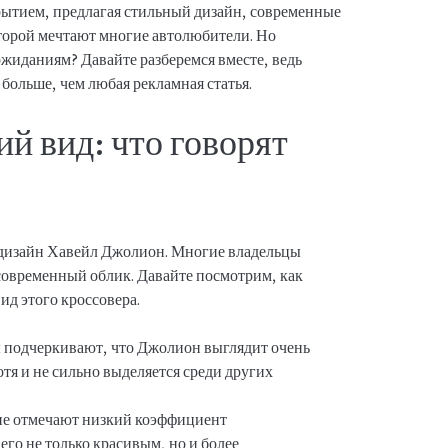
рытием, предлагая стильный дизайн, современные
оторой мечтают многие автолюбители. Но
ожиданиям? Давайте разберемся вместе, ведь
 больше, чем любая рекламная статья.
й вид: что говорят
то дизайн Хавейл Джолион. Многие владельцы
современный облик. Давайте посмотрим, как
д этого кроссовера.
подчеркивают, что Джолион выглядит очень
тя и не сильно выделяется среди других
е отмечают низкий коэффициент
 его не только красивым, но и более