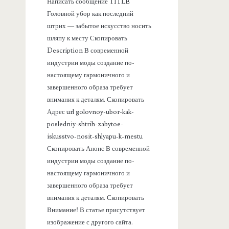
Написать сообщение TITLE
а
Головной убор как последний
штрих — забытое искусство носить
н
шляпу к месту Скопировать
Description В современной
е
индустрии моды создание по-
настоящему гармоничного и
л
завершенного образа требует
внимания к деталям. Скопировать
ь
Адрес url golovnoy-ubor-kak-
posledniy-shtrih-zabytoe-
iskusstvo-nosit-shlyapu-k-mestu
Скопировать Анонс В современной
индустрии моды создание по-
настоящему гармоничного и
завершенного образа требует
внимания к деталям. Скопировать
Внимание! В статье присутствует
изображение с другого сайта.