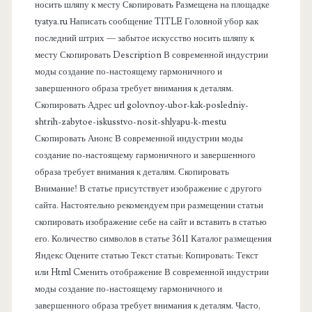
носить шляпу к месту Скопировать Размещена на площадке
а
tyatya.ru Написать сообщение TITLE Головной убор как
последний штрих — забытое искусство носить шляпу к
я
месту Скопировать Description В современной индустрии
моды создание по-настоящему гармоничного и
п
завершенного образа требует внимания к деталям.
Скопировать Адрес url golovnoy-ubor-kak-posledniy-
а
shtrih-zabytoe-iskusstvo-nosit-shlyapu-k-mestu
Скопировать Анонс В современной индустрии моды
н
создание по-настоящему гармоничного и завершенного
образа требует внимания к деталям. Скопировать
е
Внимание! В статье присутствует изображение с другого
сайта. Настоятельно рекомендуем при размещении статьи
л
скопировать изображение себе на сайт и вставить в статью
его. Количество символов в статье 3611 Каталог размещения
ь
Яндекс Оцените статью Текст статьи: Копировать: Текст
или Html Cменить отображение В современной индустрии
моды создание по-настоящему гармоничного и
завершенного образа требует внимания к деталям. Часто,