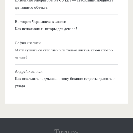
Дизельные генераторы на 60 кВт — стабильная мощность
для вашего объекта
Виктория Чернышева
к записи
Как использовать шторы для декора?
София
к записи
Мяту сушить со стеблями или только листья: какой способ
лучше?
Андрей
к записи
Как осветлить подмышки и зону бикини: секреты красоты и
ухода
Тятя.ру