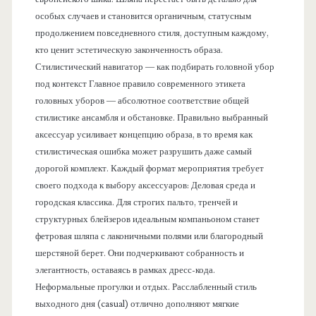
особых случаев и становится органичным, статусным
продолжением повседневного стиля, доступным каждому,
кто ценит эстетическую законченность образа.
Стилистический навигатор — как подбирать головной убор
под контекст Главное правило современного этикета
головных уборов — абсолютное соответствие общей
стилистике ансамбля и обстановке. Правильно выбранный
аксессуар усиливает концепцию образа, в то время как
стилистическая ошибка может разрушить даже самый
дорогой комплект. Каждый формат мероприятия требует
своего подхода к выбору аксессуаров: Деловая среда и
городская классика. Для строгих пальто, тренчей и
структурных блейзеров идеальным компаньоном станет
фетровая шляпа с лаконичными полями или благородный
шерстяной берет. Они подчеркивают собранность и
элегантность, оставаясь в рамках дресс-кода.
Неформальные прогулки и отдых. Расслабленный стиль
выходного дня (casual) отлично дополняют мягкие