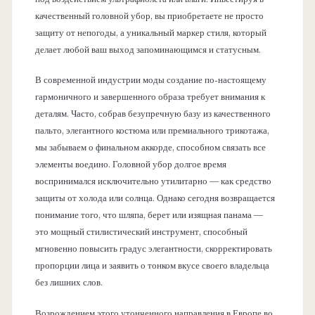
качественный головной убор, вы приобретаете не просто
защиту от непогоды, а уникальный маркер стиля, который
делает любой ваш выход запоминающимся и статусным.
В современной индустрии моды создание по-настоящему
гармоничного и завершенного образа требует внимания к
деталям. Часто, собрав безупречную базу из качественного
пальто, элегантного костюма или премиального трикотажа,
мы забываем о финальном аккорде, способном связать все
элементы воедино. Головной убор долгое время
воспринимался исключительно утилитарно — как средство
защиты от холода или солнца. Однако сегодня возвращается
понимание того, что шляпа, берет или изящная панама —
это мощный стилистический инструмент, способный
мгновенно повысить градус элегантности, скорректировать
пропорции лица и заявить о тонком вкусе своего владельца
без лишних слов.
Возрождением этого утонченного направления в Европе во