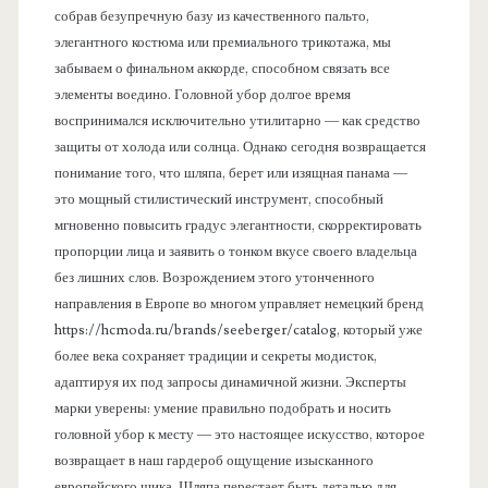
собрав безупречную базу из качественного пальто,
элегантного костюма или премиального трикотажа, мы
забываем о финальном аккорде, способном связать все
элементы воедино. Головной убор долгое время
воспринимался исключительно утилитарно — как средство
защиты от холода или солнца. Однако сегодня возвращается
понимание того, что шляпа, берет или изящная панама —
это мощный стилистический инструмент, способный
мгновенно повысить градус элегантности, скорректировать
пропорции лица и заявить о тонком вкусе своего владельца
без лишних слов. Возрождением этого утонченного
направления в Европе во многом управляет немецкий бренд
https://hcmoda.ru/brands/seeberger/catalog, который уже
более века сохраняет традиции и секреты модисток,
адаптируя их под запросы динамичной жизни. Эксперты
марки уверены: умение правильно подобрать и носить
головной убор к месту — это настоящее искусство, которое
возвращает в наш гардероб ощущение изысканного
европейского шика. Шляпа перестает быть деталью для