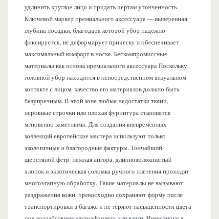
удлинить круглое лицо и придать чертам утонченность.
Ключевой маркер премиального аксессуара — выверенная
глубина посадки, благодаря которой убор надежно
фиксируется, не деформирует прическу и обеспечивает
максимальный комфорт в носке. Бескомпромиссные
материалы как основа премиального аксессуара Поскольку
головной убор находится в непосредственном визуальном
контакте с лицом, качество его материалов должно быть
безупречным. В этой зоне любые недостатки ткани,
неровные строчки или плохая фурнитура становятся
мгновенно заметными. Для создания вневременных
коллекций европейские мастера используют только
экологичные и благородные фактуры. Тончайший
шерстяной фетр, нежная ангора, длинноволокнистый
хлопок и экзотическая соломка ручного плетения проходят
многоэтапную обработку. Такие материалы не вызывают
раздражения кожи, превосходно сохраняют форму после
транспортировки в багаже и не теряют насыщенности цвета
под воздействием ультрафиолета или влаги. Инвестируя в