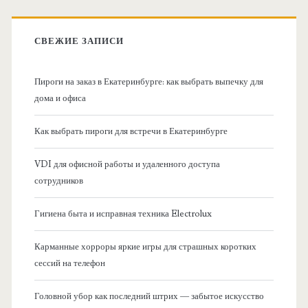
о
к
в
:
СВЕЖИЕ ЗАПИСИ
н
Пироги на заказ в Екатеринбурге: как выбрать выпечку для
а
дома и офиса
я
Как выбрать пироги для встречи в Екатеринбурге
б
VDI для офисной работы и удаленного доступа
сотрудников
о
Гигиена быта и исправная техника Electrolux
к
Карманные хорроры яркие игры для страшных коротких
о
сессий на телефон
в
Головной убор как последний штрих — забытое искусство