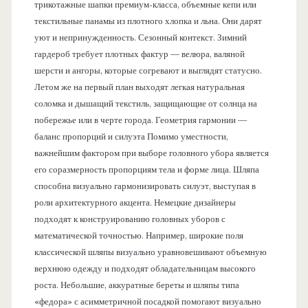
трикотажные шапки премиум-класса, объемные кепи или
текстильные панамы из плотного хлопка и льна. Они дарят
уют и непринужденность. Сезонный контекст. Зимний
гардероб требует плотных фактур — велюра, валяной
шерсти и ангоры, которые согревают и выглядят статусно.
Летом же на первый план выходят легкая натуральная
соломка и дышащий текстиль, защищающие от солнца на
побережье или в черте города. Геометрия гармонии —
баланс пропорций и силуэта Помимо уместности,
важнейшим фактором при выборе головного убора является
его соразмерность пропорциям тела и форме лица. Шляпа
способна визуально гармонизировать силуэт, выступая в
роли архитектурного акцента. Немецкие дизайнеры
подходят к конструированию головных уборов с
математической точностью. Например, широкие поля
классической шляпы визуально уравновешивают объемную
верхнюю одежду и подходят обладательницам высокого
роста. Небольшие, аккуратные береты и шляпы типа
«федора» с асимметричной посадкой помогают визуально