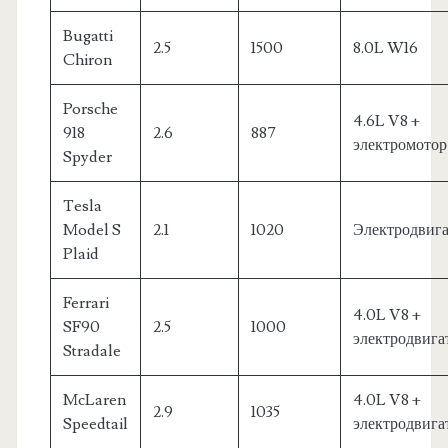
Bugatti
2.5
1500
8.0L W16
Chiron
Porsche
4.6L V8 +
918
2.6
887
электромотор
Spyder
Tesla
Model S
2.1
1020
Электродвига
Plaid
Ferrari
4.0L V8 +
SF90
2.5
1000
электродвига
Stradale
McLaren
4.0L V8 +
2.9
1035
Speedtail
электродвига