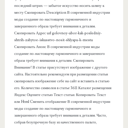
последний штрих — забытое искусство носить шляпу к
я
месту Скопировать Description В современной индустрии
моды создание по-настоящему гармоничного и
п
завершенного образа требует внимания к деталям.
Скопировать Адрес url golovnoy-ubor-kak-posledniy-
а
shtrih-zabytoe-iskusstvo-nosit-shlyapu-k-mestu
Скопировать Анонс В современной индустрии моды
н
создание по-настоящему гармоничного и завершенного
образа требует внимания к деталям. Скопировать
е
Внимание! В статье присутствует изображение с другого
сайта. Настоятельно рекомендуем при размещении статьи
л
скопировать изображение себе на сайт и вставить в статью
его. Количество символов в статье 3611 Каталог размещения
ь
Яндекс Оцените статью Текст статьи: Копировать: Текст
или Html Cменить отображение В современной индустрии
моды создание по-настоящему гармоничного и
завершенного образа требует внимания к деталям. Часто,
собрав безупречную базу из качественного пальто,