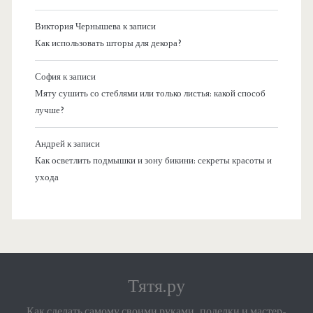
Виктория Чернышева
к записи
Как использовать шторы для декора?
София
к записи
Мяту сушить со стеблями или только листья: какой способ
лучше?
Андрей
к записи
Как осветлить подмышки и зону бикини: секреты красоты и
ухода
Тятя.ру
Как сделать самому своими руками, поделки и мастер-