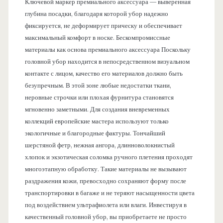
Ключевой маркер премиального аксессуара — выверенная
глубина посадки, благодаря которой убор надежно
фиксируется, не деформирует прическу и обеспечивает
максимальный комфорт в носке. Бескомпромиссные
материалы как основа премиального аксессуара Поскольку
головной убор находится в непосредственном визуальном
контакте с лицом, качество его материалов должно быть
безупречным. В этой зоне любые недостатки ткани,
неровные строчки или плохая фурнитура становятся
мгновенно заметными. Для создания вневременных
коллекций европейские мастера используют только
экологичные и благородные фактуры. Тончайший
шерстяной фетр, нежная ангора, длинноволокнистый
хлопок и экзотическая соломка ручного плетения проходят
многоэтапную обработку. Такие материалы не вызывают
раздражения кожи, превосходно сохраняют форму после
транспортировки в багаже и не теряют насыщенности цвета
под воздействием ультрафиолета или влаги. Инвестируя в
качественный головной убор, вы приобретаете не просто