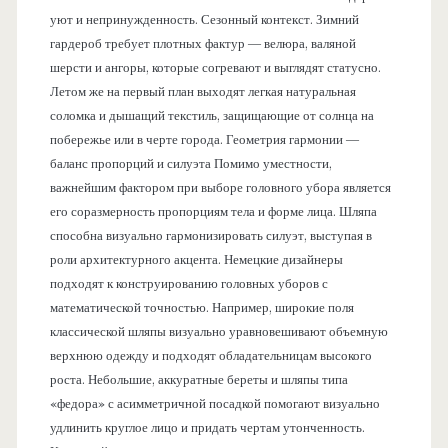
уют и непринужденность. Сезонный контекст. Зимний
гардероб требует плотных фактур — велюра, валяной
шерсти и ангоры, которые согревают и выглядят статусно.
Летом же на первый план выходят легкая натуральная
соломка и дышащий текстиль, защищающие от солнца на
побережье или в черте города. Геометрия гармонии —
баланс пропорций и силуэта Помимо уместности,
важнейшим фактором при выборе головного убора является
его соразмерность пропорциям тела и форме лица. Шляпа
способна визуально гармонизировать силуэт, выступая в
роли архитектурного акцента. Немецкие дизайнеры
подходят к конструированию головных уборов с
математической точностью. Например, широкие поля
классической шляпы визуально уравновешивают объемную
верхнюю одежду и подходят обладательницам высокого
роста. Небольшие, аккуратные береты и шляпы типа
«федора» с асимметричной посадкой помогают визуально
удлинить круглое лицо и придать чертам утонченность.