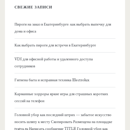
в
СВЕЖИЕ ЗАПИСИ
н
Пироги на заказ в Екатеринбурге: как выбрать выпечку для
а
дома и офиса
я
Как выбрать пироги для встречи в Екатеринбурге
б
VDI для офисной работы и удаленного доступа
сотрудников
о
Гигиена быта и исправная техника Electrolux
к
Карманные хорроры яркие игры для страшных коротких
о
сессий на телефон
в
Головной убор как последний штрих — забытое искусство
носить шляпу к месту Скопировать Размещена на площадке
а
tyatya.ru Написать сообщение TITLE Головной убор как