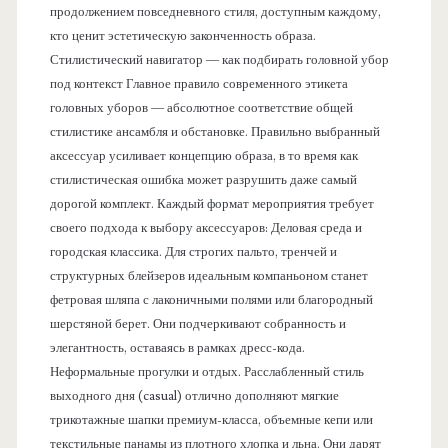
продолжением повседневного стиля, доступным каждому,
кто ценит эстетическую законченность образа.
Стилистический навигатор — как подбирать головной убор
под контекст Главное правило современного этикета
головных уборов — абсолютное соответствие общей
стилистике ансамбля и обстановке. Правильно выбранный
аксессуар усиливает концепцию образа, в то время как
стилистическая ошибка может разрушить даже самый
дорогой комплект. Каждый формат мероприятия требует
своего подхода к выбору аксессуаров: Деловая среда и
городская классика. Для строгих пальто, тренчей и
структурных блейзеров идеальным компаньоном станет
фетровая шляпа с лаконичными полями или благородный
шерстяной берет. Они подчеркивают собранность и
элегантность, оставаясь в рамках дресс-кода.
Неформальные прогулки и отдых. Расслабленный стиль
выходного дня (casual) отлично дополняют мягкие
трикотажные шапки премиум-класса, объемные кепи или
текстильные панамы из плотного хлопка и льна. Они дарят