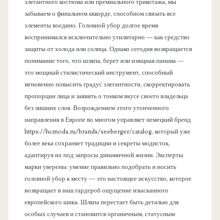
элегантного костюма или премиального трикотажа, мы
забываем о финальном аккорде, способном связать все
элементы воедино. Головной убор долгое время
воспринимался исключительно утилитарно — как средство
защиты от холода или солнца. Однако сегодня возвращается
понимание того, что шляпа, берет или изящная панама —
это мощный стилистический инструмент, способный
мгновенно повысить градус элегантности, скорректировать
пропорции лица и заявить о тонком вкусе своего владельца
без лишних слов. Возрождением этого утонченного
направления в Европе во многом управляет немецкий бренд
https://hcmoda.ru/brands/seeberger/catalog, который уже
более века сохраняет традиции и секреты модисток,
адаптируя их под запросы динамичной жизни. Эксперты
марки уверены: умение правильно подобрать и носить
головной убор к месту — это настоящее искусство, которое
возвращает в наш гардероб ощущение изысканного
европейского шика. Шляпа перестает быть деталью для
особых случаев и становится органичным, статусным