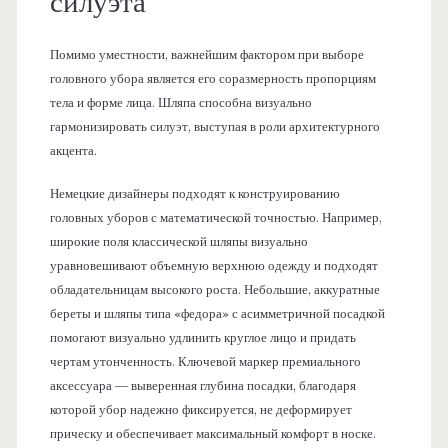
силуэта
Помимо уместности, важнейшим фактором при выборе
головного убора является его соразмерность пропорциям
тела и форме лица. Шляпа способна визуально
гармонизировать силуэт, выступая в роли архитектурного
акцента.
Немецкие дизайнеры подходят к конструированию
головных уборов с математической точностью. Например,
широкие поля классической шляпы визуально
уравновешивают объемную верхнюю одежду и подходят
обладательницам высокого роста. Небольшие, аккуратные
береты и шляпы типа «федора» с асимметричной посадкой
помогают визуально удлинить круглое лицо и придать
чертам утонченность. Ключевой маркер премиального
аксессуара — выверенная глубина посадки, благодаря
которой убор надежно фиксируется, не деформирует
прическу и обеспечивает максимальный комфорт в носке.