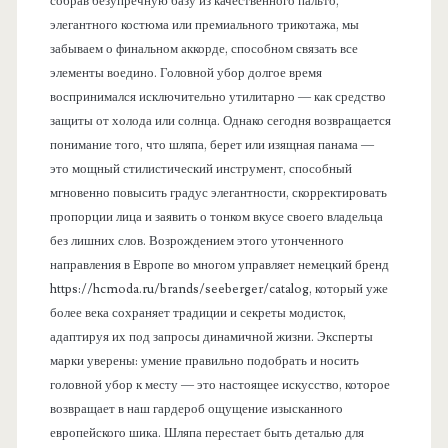
собрав безупречную базу из качественного пальто,
элегантного костюма или премиального трикотажа, мы
забываем о финальном аккорде, способном связать все
элементы воедино. Головной убор долгое время
воспринимался исключительно утилитарно — как средство
защиты от холода или солнца. Однако сегодня возвращается
понимание того, что шляпа, берет или изящная панама —
это мощный стилистический инструмент, способный
мгновенно повысить градус элегантности, скорректировать
пропорции лица и заявить о тонком вкусе своего владельца
без лишних слов. Возрождением этого утонченного
направления в Европе во многом управляет немецкий бренд
https://hcmoda.ru/brands/seeberger/catalog, который уже
более века сохраняет традиции и секреты модисток,
адаптируя их под запросы динамичной жизни. Эксперты
марки уверены: умение правильно подобрать и носить
головной убор к месту — это настоящее искусство, которое
возвращает в наш гардероб ощущение изысканного
европейского шика. Шляпа перестает быть деталью для