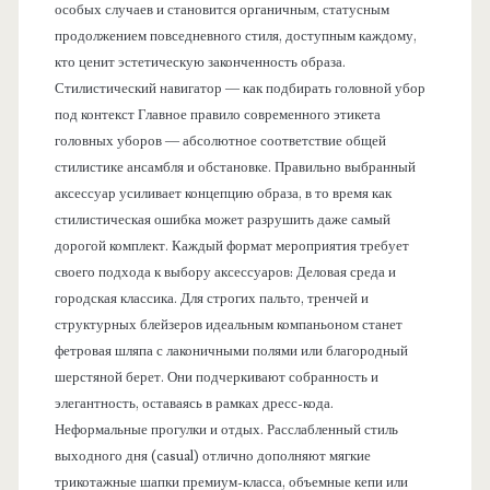
особых случаев и становится органичным, статусным
продолжением повседневного стиля, доступным каждому,
кто ценит эстетическую законченность образа.
Стилистический навигатор — как подбирать головной убор
под контекст Главное правило современного этикета
головных уборов — абсолютное соответствие общей
стилистике ансамбля и обстановке. Правильно выбранный
аксессуар усиливает концепцию образа, в то время как
стилистическая ошибка может разрушить даже самый
дорогой комплект. Каждый формат мероприятия требует
своего подхода к выбору аксессуаров: Деловая среда и
городская классика. Для строгих пальто, тренчей и
структурных блейзеров идеальным компаньоном станет
фетровая шляпа с лаконичными полями или благородный
шерстяной берет. Они подчеркивают собранность и
элегантность, оставаясь в рамках дресс-кода.
Неформальные прогулки и отдых. Расслабленный стиль
выходного дня (casual) отлично дополняют мягкие
трикотажные шапки премиум-класса, объемные кепи или