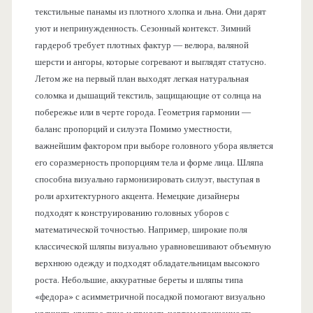
текстильные панамы из плотного хлопка и льна. Они дарят
уют и непринужденность. Сезонный контекст. Зимний
гардероб требует плотных фактур — велюра, валяной
шерсти и ангоры, которые согревают и выглядят статусно.
Летом же на первый план выходят легкая натуральная
соломка и дышащий текстиль, защищающие от солнца на
побережье или в черте города. Геометрия гармонии —
баланс пропорций и силуэта Помимо уместности,
важнейшим фактором при выборе головного убора является
его соразмерность пропорциям тела и форме лица. Шляпа
способна визуально гармонизировать силуэт, выступая в
роли архитектурного акцента. Немецкие дизайнеры
подходят к конструированию головных уборов с
математической точностью. Например, широкие поля
классической шляпы визуально уравновешивают объемную
верхнюю одежду и подходят обладательницам высокого
роста. Небольшие, аккуратные береты и шляпы типа
«федора» с асимметричной посадкой помогают визуально