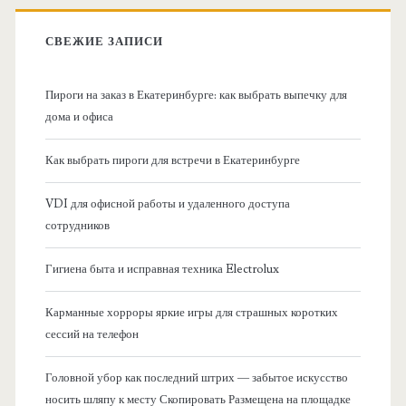
в
:
СВЕЖИЕ ЗАПИСИ
н
Пироги на заказ в Екатеринбурге: как выбрать выпечку для
а
дома и офиса
я
Как выбрать пироги для встречи в Екатеринбурге
б
VDI для офисной работы и удаленного доступа
сотрудников
о
Гигиена быта и исправная техника Electrolux
к
Карманные хорроры яркие игры для страшных коротких
о
сессий на телефон
в
Головной убор как последний штрих — забытое искусство
носить шляпу к месту Скопировать Размещена на площадке