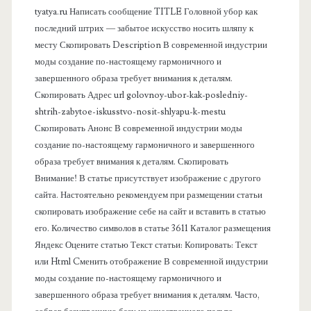
а
tyatya.ru Написать сообщение TITLE Головной убор как
последний штрих — забытое искусство носить шляпу к
я
месту Скопировать Description В современной индустрии
моды создание по-настоящему гармоничного и
п
завершенного образа требует внимания к деталям.
Скопировать Адрес url golovnoy-ubor-kak-posledniy-
а
shtrih-zabytoe-iskusstvo-nosit-shlyapu-k-mestu
Скопировать Анонс В современной индустрии моды
н
создание по-настоящему гармоничного и завершенного
образа требует внимания к деталям. Скопировать
е
Внимание! В статье присутствует изображение с другого
сайта. Настоятельно рекомендуем при размещении статьи
л
скопировать изображение себе на сайт и вставить в статью
его. Количество символов в статье 3611 Каталог размещения
ь
Яндекс Оцените статью Текст статьи: Копировать: Текст
или Html Cменить отображение В современной индустрии
моды создание по-настоящему гармоничного и
завершенного образа требует внимания к деталям. Часто,