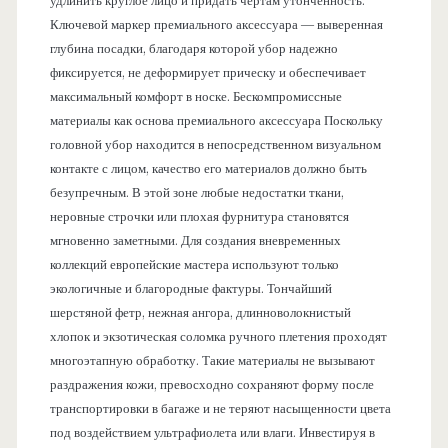
удлинить круглое лицо и придать чертам утонченность.
Ключевой маркер премиального аксессуара — выверенная
глубина посадки, благодаря которой убор надежно
фиксируется, не деформирует прическу и обеспечивает
максимальный комфорт в носке. Бескомпромиссные
материалы как основа премиального аксессуара Поскольку
головной убор находится в непосредственном визуальном
контакте с лицом, качество его материалов должно быть
безупречным. В этой зоне любые недостатки ткани,
неровные строчки или плохая фурнитура становятся
мгновенно заметными. Для создания вневременных
коллекций европейские мастера используют только
экологичные и благородные фактуры. Тончайший
шерстяной фетр, нежная ангора, длинноволокнистый
хлопок и экзотическая соломка ручного плетения проходят
многоэтапную обработку. Такие материалы не вызывают
раздражения кожи, превосходно сохраняют форму после
транспортировки в багаже и не теряют насыщенности цвета
под воздействием ультрафиолета или влаги. Инвестируя в