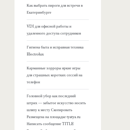
я
Как выбрать пироги для встречи в
Екатеринбурге
б
VDI для офисной работы и
о
удаленного доступа сотрудников
к
Гигиена быта и исправная техника
Electrolux
о
Карманные хорроры яркие игры
в
для страшных коротких сессий на
телефон
а
Головной убор как последний
я
штрих — забытое искусство носить
шляпу к месту Скопировать
п
Размещена на площадке tyatya.ru
Написать сообщение TITLE