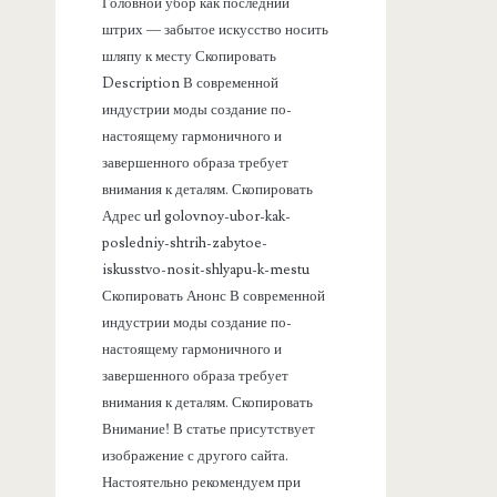
а
Головной убор как последний
штрих — забытое искусство носить
н
шляпу к месту Скопировать
Description В современной
е
индустрии моды создание по-
настоящему гармоничного и
л
завершенного образа требует
внимания к деталям. Скопировать
ь
Адрес url golovnoy-ubor-kak-
posledniy-shtrih-zabytoe-
iskusstvo-nosit-shlyapu-k-mestu
Скопировать Анонс В современной
индустрии моды создание по-
настоящему гармоничного и
завершенного образа требует
внимания к деталям. Скопировать
Внимание! В статье присутствует
изображение с другого сайта.
Настоятельно рекомендуем при