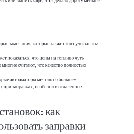
сть или выпить кофе, что сделало дорогу меньше
торые замечания, которые также стоит учитывать:
т показаться, что цены на топливо чуть
о многие считают, что качество полностью
рые автоаматоры мечтают о большем
ах при заправках, особенно в отдаленных
становок: как
ользовать заправки