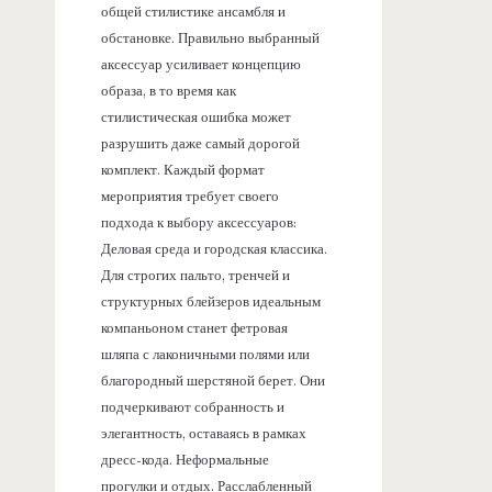
общей стилистике ансамбля и
обстановке. Правильно выбранный
аксессуар усиливает концепцию
образа, в то время как
стилистическая ошибка может
разрушить даже самый дорогой
комплект. Каждый формат
мероприятия требует своего
подхода к выбору аксессуаров:
Деловая среда и городская классика.
Для строгих пальто, тренчей и
структурных блейзеров идеальным
компаньоном станет фетровая
шляпа с лаконичными полями или
благородный шерстяной берет. Они
подчеркивают собранность и
элегантность, оставаясь в рамках
дресс-кода. Неформальные
прогулки и отдых. Расслабленный