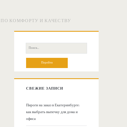
 ПО КОМФОРТУ И КАЧЕСТВУ
О
с
П
о
н
и
с
о
к
:
в
СВЕЖИЕ ЗАПИСИ
н
Пироги на заказ в Екатеринбурге:
как выбрать выпечку для дома и
а
офиса