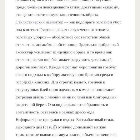
продолжением повседневного стиля, доступным каждому,
кто ценит эстетическую законченность образа.
Стилистический навигатор — как подбирать головной убор
под контекст Главное правило современного этикета
головных уборов — абсолютное соответствие общей
стилистике ансамбля и обстановке. Правильно выбранный
аксессуар усиливает концепцию образа, в то время как
стилистическая ошибка может разрушить даже самый
дорогой комплект. Каждый формат мероприятия требует
своего подхода к выбору аксессуаров: Деловая среда и
городская классика. Для строгих пальто, тренчей и
структурных блейзеров идеальным компаньоном станет
фетровая шляпа с лаконичными полями или благородный
шерстяной берет. Они подчеркивают собранность и
элегантность, оставаясь в рамках дресс-кода.
Неформальные прогулки и отдых. Расслабленный стиль
выходного дня (casual) отлично дополняют мягкие
трикотажные шапки премиум-класса, объемные кепи или