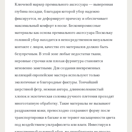
Ключевой маркер премиального аксессуара — выверенная
глубина посадки, благодаря которой убор надежно
фиксируется, не деформирует прическу и обеспечивает
максимальный комфорт в носке. Бескомпромиссные
материалы как основа премиального аксессуара Поскольку
головной убор находится в непосредственном визуальном
контакте с лицом, качество его материалов должно быть
безупречным. В этой зоне любые недостатки ткани,
неровные строчки или плохая фурнитура становятся
мгновенно заметными. Для создания вневременных
коллекций европейские мастера используют только
экологичные и благородные фактуры. Тончайший
шерстяной фетр, нежная ангора, длинноволокнистый
хлопок и экзотическая соломка ручного плетения проходят
многоэтапную обработку. Такие материалы не вызывают
раздражения кожи, превосходно сохраняют форму после
транспортировки в багаже и не теряют насыщенности цвета
под воздействием ультрафиолета или влаги. Инвестируя в
качественный головной убор, вы приобретаете не просто