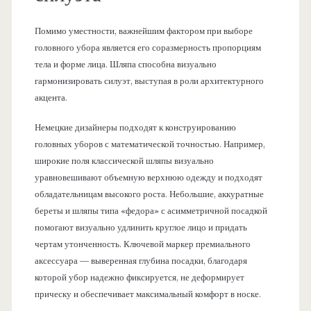
Помимо уместности, важнейшим фактором при выборе
головного убора является его соразмерность пропорциям
тела и форме лица. Шляпа способна визуально
гармонизировать силуэт, выступая в роли архитектурного
акцента.
Немецкие дизайнеры подходят к конструированию
головных уборов с математической точностью. Например,
широкие поля классической шляпы визуально
уравновешивают объемную верхнюю одежду и подходят
обладательницам высокого роста. Небольшие, аккуратные
береты и шляпы типа «федора» с асимметричной посадкой
помогают визуально удлинить круглое лицо и придать
чертам утонченность. Ключевой маркер премиального
аксессуара — выверенная глубина посадки, благодаря
которой убор надежно фиксируется, не деформирует
прическу и обеспечивает максимальный комфорт в носке.