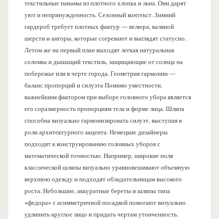
текстильные панамы из плотного хлопка и льна. Они дарят
уют и непринужденность. Сезонный контекст. Зимний
гардероб требует плотных фактур — велюра, валяной
шерсти и ангоры, которые согревают и выглядят статусно.
Летом же на первый план выходят легкая натуральная
соломка и дышащий текстиль, защищающие от солнца на
побережье или в черте города. Геометрия гармонии —
баланс пропорций и силуэта Помимо уместности,
важнейшим фактором при выборе головного убора является
его соразмерность пропорциям тела и форме лица. Шляпа
способна визуально гармонизировать силуэт, выступая в
роли архитектурного акцента. Немецкие дизайнеры
подходят к конструированию головных уборов с
математической точностью. Например, широкие поля
классической шляпы визуально уравновешивают объемную
верхнюю одежду и подходят обладательницам высокого
роста. Небольшие, аккуратные береты и шляпы типа
«федора» с асимметричной посадкой помогают визуально
удлинить круглое лицо и придать чертам утонченность.