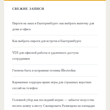
в
:
СВЕЖИЕ ЗАПИСИ
н
Пироги на заказ в Екатеринбурге: как выбрать выпечку для
а
дома и офиса
я
Как выбрать пироги для встречи в Екатеринбурге
б
VDI для офисной работы и удаленного доступа
сотрудников
о
Гигиена быта и исправная техника Electrolux
к
Карманные хорроры яркие игры для страшных коротких
о
сессий на телефон
в
Головной убор как последний штрих — забытое искусство
носить шляпу к месту Скопировать Размещена на площадке