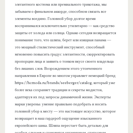
элегантного костюма или премиального трикотажа, мы
забываем о финальном аккорде, способном связать все
элементы воедино. Головной убор долгое время
воспринимался исключительно утилитарно — как средство
защиты от холода или солнца. Однако сегодня возвращается
понимание того, что шляпа, берет или изящная панама —
это мощный стилистический инструмент, способный
мгновенно повысить градус элегантности, скорректировать
пропорции лица и заявить о тонком вкусе своего владельца
без лишних слов. Возрождением этого утонченного
направления в Европе во многом управляет немецкий бренд
https://hcmoda.ru/brands/seeberger/catalog, который уже
более века сохраняет традиции и секреты модисток,
адаптируя их под запросы динамичной жизни. Эксперты
марки уверены: умение правильно подобрать и носить
головной убор к месту — это настоящее искусство, которое
возвращает в наш гардероб ощущение изысканного
европейского шика. Шляпа перестает быть деталью для
особых случаев и становится органичным, статусным