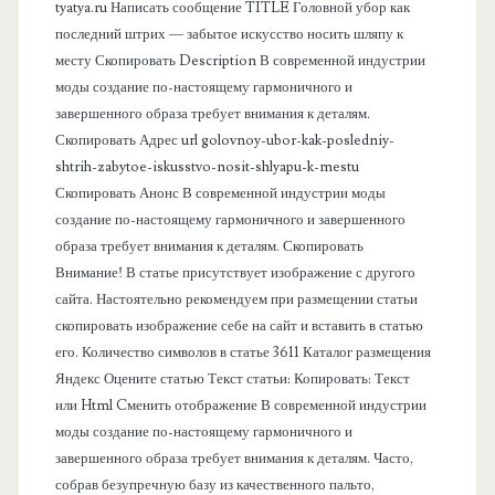
а
tyatya.ru Написать сообщение TITLE Головной убор как
последний штрих — забытое искусство носить шляпу к
я
месту Скопировать Description В современной индустрии
моды создание по-настоящему гармоничного и
п
завершенного образа требует внимания к деталям.
Скопировать Адрес url golovnoy-ubor-kak-posledniy-
а
shtrih-zabytoe-iskusstvo-nosit-shlyapu-k-mestu
Скопировать Анонс В современной индустрии моды
н
создание по-настоящему гармоничного и завершенного
образа требует внимания к деталям. Скопировать
е
Внимание! В статье присутствует изображение с другого
сайта. Настоятельно рекомендуем при размещении статьи
л
скопировать изображение себе на сайт и вставить в статью
его. Количество символов в статье 3611 Каталог размещения
ь
Яндекс Оцените статью Текст статьи: Копировать: Текст
или Html Cменить отображение В современной индустрии
моды создание по-настоящему гармоничного и
завершенного образа требует внимания к деталям. Часто,
собрав безупречную базу из качественного пальто,