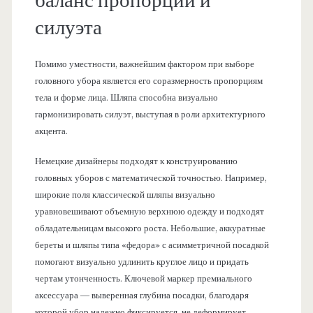
баланс пропорций и
силуэта
Помимо уместности, важнейшим фактором при выборе
головного убора является его соразмерность пропорциям
тела и форме лица. Шляпа способна визуально
гармонизировать силуэт, выступая в роли архитектурного
акцента.
Немецкие дизайнеры подходят к конструированию
головных уборов с математической точностью. Например,
широкие поля классической шляпы визуально
уравновешивают объемную верхнюю одежду и подходят
обладательницам высокого роста. Небольшие, аккуратные
береты и шляпы типа «федора» с асимметричной посадкой
помогают визуально удлинить круглое лицо и придать
чертам утонченность. Ключевой маркер премиального
аксессуара — выверенная глубина посадки, благодаря
которой убор надежно фиксируется, не деформирует