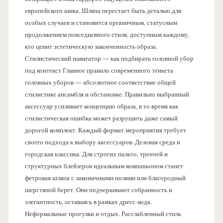
европейского шика. Шляпа перестает быть деталью для
особых случаев и становится органичным, статусным
продолжением повседневного стиля, доступным каждому,
кто ценит эстетическую законченность образа.
Стилистический навигатор — как подбирать головной убор
под контекст Главное правило современного этикета
головных уборов — абсолютное соответствие общей
стилистике ансамбля и обстановке. Правильно выбранный
аксессуар усиливает концепцию образа, в то время как
стилистическая ошибка может разрушить даже самый
дорогой комплект. Каждый формат мероприятия требует
своего подхода к выбору аксессуаров: Деловая среда и
городская классика. Для строгих пальто, тренчей и
структурных блейзеров идеальным компаньоном станет
фетровая шляпа с лаконичными полями или благородный
шерстяной берет. Они подчеркивают собранность и
элегантность, оставаясь в рамках дресс-кода.
Неформальные прогулки и отдых. Расслабленный стиль