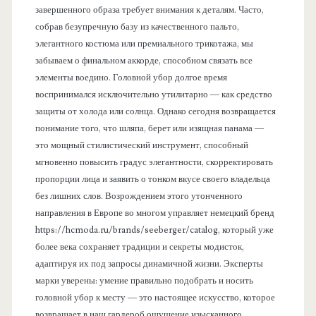
завершенного образа требует внимания к деталям. Часто,
собрав безупречную базу из качественного пальто,
элегантного костюма или премиального трикотажа, мы
забываем о финальном аккорде, способном связать все
элементы воедино. Головной убор долгое время
воспринимался исключительно утилитарно — как средство
защиты от холода или солнца. Однако сегодня возвращается
понимание того, что шляпа, берет или изящная панама —
это мощный стилистический инструмент, способный
мгновенно повысить градус элегантности, скорректировать
пропорции лица и заявить о тонком вкусе своего владельца
без лишних слов. Возрождением этого утонченного
направления в Европе во многом управляет немецкий бренд
https://hcmoda.ru/brands/seeberger/catalog, который уже
более века сохраняет традиции и секреты модисток,
адаптируя их под запросы динамичной жизни. Эксперты
марки уверены: умение правильно подобрать и носить
головной убор к месту — это настоящее искусство, которое
возвращает в наш гардероб ощущение изысканного