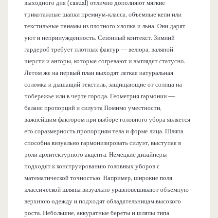
выходного дня (casual) отлично дополняют мягкие
трикотажные шапки премиум-класса, объемные кепи или
текстильные панамы из плотного хлопка и льна. Они дарят
уют и непринужденность. Сезонный контекст. Зимний
гардероб требует плотных фактур — велюра, валяной
шерсти и ангоры, которые согревают и выглядят статусно.
Летом же на первый план выходят легкая натуральная
соломка и дышащий текстиль, защищающие от солнца на
побережье или в черте города. Геометрия гармонии —
баланс пропорций и силуэта Помимо уместности,
важнейшим фактором при выборе головного убора является
его соразмерность пропорциям тела и форме лица. Шляпа
способна визуально гармонизировать силуэт, выступая в
роли архитектурного акцента. Немецкие дизайнеры
подходят к конструированию головных уборов с
математической точностью. Например, широкие поля
классической шляпы визуально уравновешивают объемную
верхнюю одежду и подходят обладательницам высокого
роста. Небольшие, аккуратные береты и шляпы типа