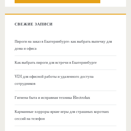
о
с
к
в
:
СВЕЖИЕ ЗАПИСИ
н
Пироги на заказ в Екатеринбурге: как выбрать выпечку для
а
дома и офиса
я
Как выбрать пироги для встречи в Екатеринбурге
б
VDI для офисной работы и удаленного доступа
сотрудников
о
Гигиена быта и исправная техника Electrolux
к
Карманные хорроры яркие игры для страшных коротких
о
сессий на телефон