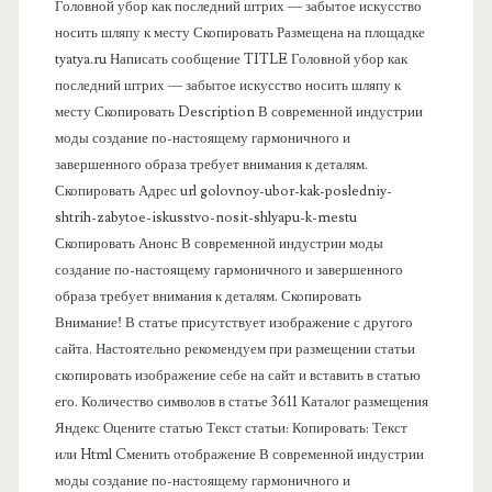
в
Головной убор как последний штрих — забытое искусство
носить шляпу к месту Скопировать Размещена на площадке
а
tyatya.ru Написать сообщение TITLE Головной убор как
последний штрих — забытое искусство носить шляпу к
я
месту Скопировать Description В современной индустрии
моды создание по-настоящему гармоничного и
п
завершенного образа требует внимания к деталям.
Скопировать Адрес url golovnoy-ubor-kak-posledniy-
а
shtrih-zabytoe-iskusstvo-nosit-shlyapu-k-mestu
Скопировать Анонс В современной индустрии моды
н
создание по-настоящему гармоничного и завершенного
образа требует внимания к деталям. Скопировать
е
Внимание! В статье присутствует изображение с другого
сайта. Настоятельно рекомендуем при размещении статьи
л
скопировать изображение себе на сайт и вставить в статью
его. Количество символов в статье 3611 Каталог размещения
ь
Яндекс Оцените статью Текст статьи: Копировать: Текст
или Html Cменить отображение В современной индустрии
моды создание по-настоящему гармоничного и