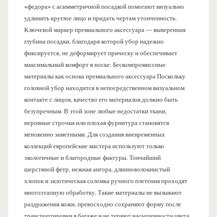
«федора» с асимметричной посадкой помогают визуально
удлинить круглое лицо и придать чертам утонченность.
Ключевой маркер премиального аксессуара — выверенная
глубина посадки, благодаря которой убор надежно
фиксируется, не деформирует прическу и обеспечивает
максимальный комфорт в носке. Бескомпромиссные
материалы как основа премиального аксессуара Поскольку
головной убор находится в непосредственном визуальном
контакте с лицом, качество его материалов должно быть
безупречным. В этой зоне любые недостатки ткани,
неровные строчки или плохая фурнитура становятся
мгновенно заметными. Для создания вневременных
коллекций европейские мастера используют только
экологичные и благородные фактуры. Тончайший
шерстяной фетр, нежная ангора, длинноволокнистый
хлопок и экзотическая соломка ручного плетения проходят
многоэтапную обработку. Такие материалы не вызывают
раздражения кожи, превосходно сохраняют форму после
транспортировки в багаже и не теряют насыщенности цвета