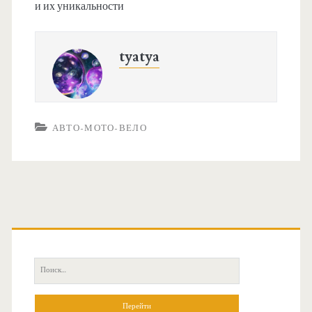
и их уникальности
tyatya
АВТО-МОТО-ВЕЛО
О
с
П
н
о
и