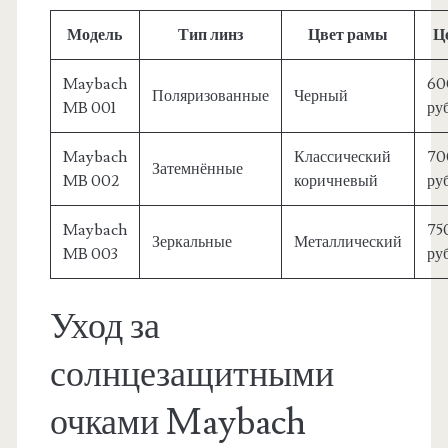
Модель
Тип линз
Цвет рамы
Ц
Maybach
60
Поляризованные
Черный
MB 001
руб
Maybach
Классический
70
Затемнённые
MB 002
коричневый
руб
Maybach
75
Зеркальные
Металлический
MB 003
руб
Уход за
солнцезащитными
очками Maybach