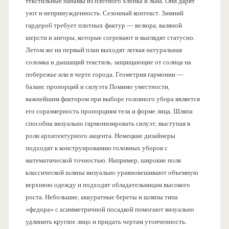
текстильные панамы из плотного хлопка и льна. Они дарят
уют и непринужденность. Сезонный контекст. Зимний
гардероб требует плотных фактур — велюра, валяной
шерсти и ангоры, которые согревают и выглядят статусно.
Летом же на первый план выходят легкая натуральная
соломка и дышащий текстиль, защищающие от солнца на
побережье или в черте города. Геометрия гармонии —
баланс пропорций и силуэта Помимо уместности,
важнейшим фактором при выборе головного убора является
его соразмерность пропорциям тела и форме лица. Шляпа
способна визуально гармонизировать силуэт, выступая в
роли архитектурного акцента. Немецкие дизайнеры
подходят к конструированию головных уборов с
математической точностью. Например, широкие поля
классической шляпы визуально уравновешивают объемную
верхнюю одежду и подходят обладательницам высокого
роста. Небольшие, аккуратные береты и шляпы типа
«федора» с асимметричной посадкой помогают визуально
удлинить круглое лицо и придать чертам утонченность.