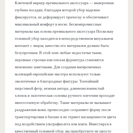
Ключевой маркер премиального аксессуара — выверенная
глубина посадки, благодаря которой убор надежно
фиксируется, не деформирует прическу и обеспечивает
максимальный комфорт в носке. Бескомпромиссные
материалы как основа премиального аксессуара Поскольку
головной убор находится в непосредственном визуальном
контакте с лицом, качество его материалов должно быть
безупречным. В этой зоне любые недостатки ткани,
неровные строчки или плохая фурнитура становятся
мгновенно заметными. Для создания вневременных
коллекций европейские мастера используют только
экологичные и благородные фактуры. Тончайший
шерстяной фетр, нежная ангора, длинноволокнистый
хлопок и экзотическая соломка ручного плетения проходят
многоэтапную обработку. Такие материалы не вызывают
раздражения кожи, превосходно сохраняют форму после
транспортировки в багаже и не теряют насыщенности цвета
под воздействием ультрафиолета или влаги. Инвестируя в
качественный головной убор, вы приобретаете не просто