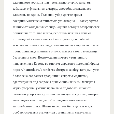
элегантного костюма или премиального трикотажа, мы
л
забываем о финальном аккорде, способном связать все
элементы воедино. Головной убор долгое время
ь
воспринимался исключительно утилитарно — как средство
защиты от холода или солнца. Однако сегодня возвращается
понимание того, что шляпа, берет или изящная панама —
это мощный стилистический инструмент, способный
мгновенно повысить градус элегантности, скорректировать
пропорции лица и заявить о тонком вкусе своего владельца
без лишних слов. Возрождением этого утонченного
направления в Европе во многом управляет немецкий бренд
https://hcmoda.ru/brands/seeberger/catalog, который уже
более века сохраняет традиции и секреты модисток,
адаптируя их под запросы динамичной жизни. Эксперты
марки уверены: умение правильно подобрать и носить
головной убор к месту — это настоящее искусство, которое
возвращает в наш гардероб ощущение изысканного
европейского шика. Шляпа перестает быть деталью для
особых случаев и становится органичным, статусным