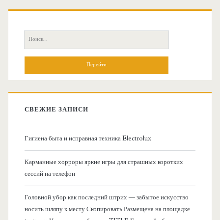
О
с
П
н
о
и
о
с
к
в
:
СВЕЖИЕ ЗАПИСИ
н
Гигиена быта и исправная техника Electrolux
а
Карманные хорроры яркие игры для страшных коротких
я
сессий на телефон
б
Головной убор как последний штрих — забытое искусство
носить шляпу к месту Скопировать Размещена на площадке