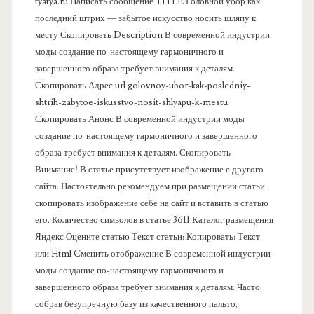
о
tyatya.ru Написать сообщение TITLE Головной убор как
последний штрих — забытое искусство носить шляпу к
к
месту Скопировать Description В современной индустрии
моды создание по-настоящему гармоничного и
о
завершенного образа требует внимания к деталям.
Скопировать Адрес url golovnoy-ubor-kak-posledniy-
в
shtrih-zabytoe-iskusstvo-nosit-shlyapu-k-mestu
Скопировать Анонс В современной индустрии моды
а
создание по-настоящему гармоничного и завершенного
образа требует внимания к деталям. Скопировать
я
Внимание! В статье присутствует изображение с другого
сайта. Настоятельно рекомендуем при размещении статьи
п
скопировать изображение себе на сайт и вставить в статью
его. Количество символов в статье 3611 Каталог размещения
а
Яндекс Оцените статью Текст статьи: Копировать: Текст
или Html Cменить отображение В современной индустрии
н
моды создание по-настоящему гармоничного и
завершенного образа требует внимания к деталям. Часто,
е
собрав безупречную базу из качественного пальто,