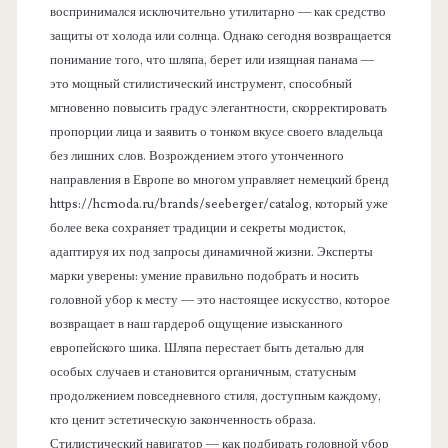
воспринимался исключительно утилитарно — как средство
защиты от холода или солнца. Однако сегодня возвращается
понимание того, что шляпа, берет или изящная панама —
это мощный стилистический инструмент, способный
мгновенно повысить градус элегантности, скорректировать
пропорции лица и заявить о тонком вкусе своего владельца
без лишних слов. Возрождением этого утонченного
направления в Европе во многом управляет немецкий бренд
https://hcmoda.ru/brands/seeberger/catalog, который уже
более века сохраняет традиции и секреты модисток,
адаптируя их под запросы динамичной жизни. Эксперты
марки уверены: умение правильно подобрать и носить
головной убор к месту — это настоящее искусство, которое
возвращает в наш гардероб ощущение изысканного
европейского шика. Шляпа перестает быть деталью для
особых случаев и становится органичным, статусным
продолжением повседневного стиля, доступным каждому,
кто ценит эстетическую законченность образа.
Стилистический навигатор — как подбирать головной убор