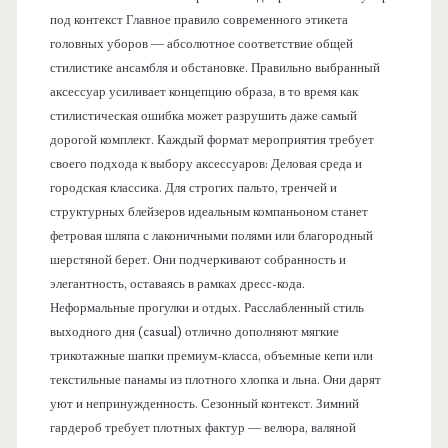
под контекст Главное правило современного этикета
головных уборов — абсолютное соответствие общей
стилистике ансамбля и обстановке. Правильно выбранный
аксессуар усиливает концепцию образа, в то время как
стилистическая ошибка может разрушить даже самый
дорогой комплект. Каждый формат мероприятия требует
своего подхода к выбору аксессуаров: Деловая среда и
городская классика. Для строгих пальто, тренчей и
структурных блейзеров идеальным компаньоном станет
фетровая шляпа с лаконичными полями или благородный
шерстяной берет. Они подчеркивают собранность и
элегантность, оставаясь в рамках дресс-кода.
Неформальные прогулки и отдых. Расслабленный стиль
выходного дня (casual) отлично дополняют мягкие
трикотажные шапки премиум-класса, объемные кепи или
текстильные панамы из плотного хлопка и льна. Они дарят
уют и непринужденность. Сезонный контекст. Зимний
гардероб требует плотных фактур — велюра, валяной