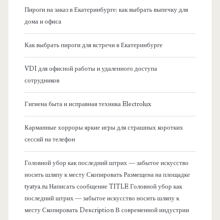
я
Пироги на заказ в Екатеринбурге: как выбрать выпечку для
дома и офиса
б
Как выбрать пироги для встречи в Екатеринбурге
о
VDI для офисной работы и удаленного доступа
к
сотрудников
о
Гигиена быта и исправная техника Electrolux
в
Карманные хорроры яркие игры для страшных коротких
сессий на телефон
а
Головной убор как последний штрих — забытое искусство
я
носить шляпу к месту Скопировать Размещена на площадке
tyatya.ru Написать сообщение TITLE Головной убор как
п
последний штрих — забытое искусство носить шляпу к
месту Скопировать Description В современной индустрии