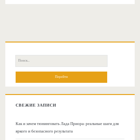
О
с
П
н
о
и
о
с
к
в
:
СВЕЖИЕ ЗАПИСИ
н
Как и зачем тюнинговать Лада Приора: реальные шаги для
а
яркого и безопасного результата