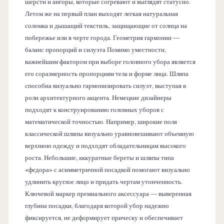
шерсти и ангоры, которые согревают и выглядят статусно.
Летом же на первый план выходят легкая натуральная
соломка и дышащий текстиль, защищающие от солнца на
побережье или в черте города. Геометрия гармонии —
баланс пропорций и силуэта Помимо уместности,
важнейшим фактором при выборе головного убора является
его соразмерность пропорциям тела и форме лица. Шляпа
способна визуально гармонизировать силуэт, выступая в
роли архитектурного акцента. Немецкие дизайнеры
подходят к конструированию головных уборов с
математической точностью. Например, широкие поля
классической шляпы визуально уравновешивают объемную
верхнюю одежду и подходят обладательницам высокого
роста. Небольшие, аккуратные береты и шляпы типа
«федора» с асимметричной посадкой помогают визуально
удлинить круглое лицо и придать чертам утонченность.
Ключевой маркер премиального аксессуара — выверенная
глубина посадки, благодаря которой убор надежно
фиксируется, не деформирует прическу и обеспечивает