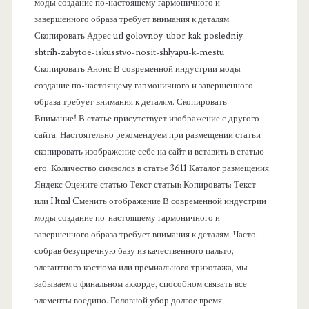
а
моды создание по-настоящему гармоничного и
завершенного образа требует внимания к деталям.
н
Скопировать Адрес url golovnoy-ubor-kak-posledniy-
shtrih-zabytoe-iskusstvo-nosit-shlyapu-k-mestu
е
Скопировать Анонс В современной индустрии моды
создание по-настоящему гармоничного и завершенного
л
образа требует внимания к деталям. Скопировать
Внимание! В статье присутствует изображение с другого
ь
сайта. Настоятельно рекомендуем при размещении статьи
скопировать изображение себе на сайт и вставить в статью
его. Количество символов в статье 3611 Каталог размещения
Яндекс Оцените статью Текст статьи: Копировать: Текст
или Html Cменить отображение В современной индустрии
моды создание по-настоящему гармоничного и
завершенного образа требует внимания к деталям. Часто,
собрав безупречную базу из качественного пальто,
элегантного костюма или премиального трикотажа, мы
забываем о финальном аккорде, способном связать все
элементы воедино. Головной убор долгое время