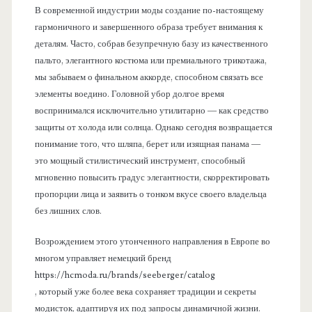
В современной индустрии моды создание по-настоящему
гармоничного и завершенного образа требует внимания к
деталям. Часто, собрав безупречную базу из качественного
пальто, элегантного костюма или премиального трикотажа,
мы забываем о финальном аккорде, способном связать все
элементы воедино. Головной убор долгое время
воспринимался исключительно утилитарно — как средство
защиты от холода или солнца. Однако сегодня возвращается
понимание того, что шляпа, берет или изящная панама —
это мощный стилистический инструмент, способный
мгновенно повысить градус элегантности, скорректировать
пропорции лица и заявить о тонком вкусе своего владельца
без лишних слов.
Возрождением этого утонченного направления в Европе во
многом управляет немецкий бренд
https://hcmoda.ru/brands/seeberger/catalog
, который уже более века сохраняет традиции и секреты
модисток, адаптируя их под запросы динамичной жизни.