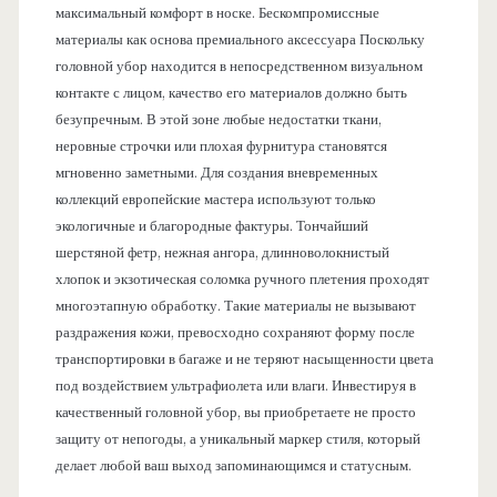
максимальный комфорт в носке. Бескомпромиссные
материалы как основа премиального аксессуара Поскольку
головной убор находится в непосредственном визуальном
контакте с лицом, качество его материалов должно быть
безупречным. В этой зоне любые недостатки ткани,
неровные строчки или плохая фурнитура становятся
мгновенно заметными. Для создания вневременных
коллекций европейские мастера используют только
экологичные и благородные фактуры. Тончайший
шерстяной фетр, нежная ангора, длинноволокнистый
хлопок и экзотическая соломка ручного плетения проходят
многоэтапную обработку. Такие материалы не вызывают
раздражения кожи, превосходно сохраняют форму после
транспортировки в багаже и не теряют насыщенности цвета
под воздействием ультрафиолета или влаги. Инвестируя в
качественный головной убор, вы приобретаете не просто
защиту от непогоды, а уникальный маркер стиля, который
делает любой ваш выход запоминающимся и статусным.