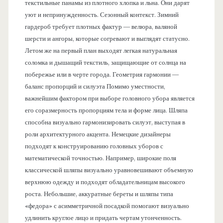
текстильные панамы из плотного хлопка и льна. Они дарят
уют и непринужденность. Сезонный контекст. Зимний
гардероб требует плотных фактур — велюра, валяной
шерсти и ангоры, которые согревают и выглядят статусно.
Летом же на первый план выходят легкая натуральная
соломка и дышащий текстиль, защищающие от солнца на
побережье или в черте города. Геометрия гармонии —
баланс пропорций и силуэта Помимо уместности,
важнейшим фактором при выборе головного убора является
его соразмерность пропорциям тела и форме лица. Шляпа
способна визуально гармонизировать силуэт, выступая в
роли архитектурного акцента. Немецкие дизайнеры
подходят к конструированию головных уборов с
математической точностью. Например, широкие поля
классической шляпы визуально уравновешивают объемную
верхнюю одежду и подходят обладательницам высокого
роста. Небольшие, аккуратные береты и шляпы типа
«федора» с асимметричной посадкой помогают визуально
удлинить круглое лицо и придать чертам утонченность.