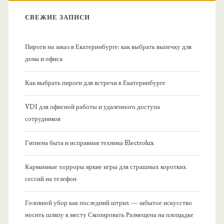
в
:
СВЕЖИЕ ЗАПИСИ
н
Пироги на заказ в Екатеринбурге: как выбрать выпечку для
а
дома и офиса
я
Как выбрать пироги для встречи в Екатеринбурге
б
VDI для офисной работы и удаленного доступа
сотрудников
о
Гигиена быта и исправная техника Electrolux
к
Карманные хорроры яркие игры для страшных коротких
о
сессий на телефон
в
Головной убор как последний штрих — забытое искусство
носить шляпу к месту Скопировать Размещена на площадке