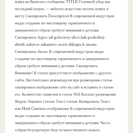
а
tyatya.ru Написать сообщение TITLE Головной убор как
последний штрих — забытое искусство носить шляпу к
я
месту Скопировать Description В современной индустрии
моды создание по-настоящему гармоничного и
п
завершенного образа требует внимания к деталям.
Скопировать Адрес url golovnoy-ubor-kak-posledniy-
а
shtrih-zabytoe-iskusstvo-nosit-shlyapu-k-mestu
Скопировать Анонс В современной индустрии моды
н
создание по-настоящему гармоничного и завершенного
образа требует внимания к деталям. Скопировать
е
Внимание! В статье присутствует изображение с другого
сайта. Настоятельно рекомендуем при размещении статьи
л
скопировать изображение себе на сайт и вставить в статью
его. Количество символов в статье 3611 Каталог размещения
ь
Яндекс Оцените статью Текст статьи: Копировать: Текст
или Html Cменить отображение В современной индустрии
моды создание по-настоящему гармоничного и
завершенного образа требует внимания к деталям. Часто,
собрав безупречную базу из качественного пальто,