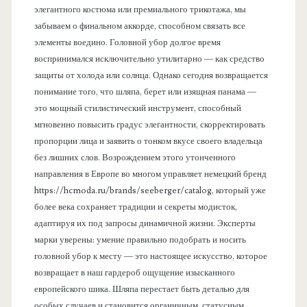
элегантного костюма или премиального трикотажа, мы
забываем о финальном аккорде, способном связать все
элементы воедино. Головной убор долгое время
воспринимался исключительно утилитарно — как средство
защиты от холода или солнца. Однако сегодня возвращается
понимание того, что шляпа, берет или изящная панама —
это мощный стилистический инструмент, способный
мгновенно повысить градус элегантности, скорректировать
пропорции лица и заявить о тонком вкусе своего владельца
без лишних слов. Возрождением этого утонченного
направления в Европе во многом управляет немецкий бренд
https://hcmoda.ru/brands/seeberger/catalog, который уже
более века сохраняет традиции и секреты модисток,
адаптируя их под запросы динамичной жизни. Эксперты
марки уверены: умение правильно подобрать и носить
головной убор к месту — это настоящее искусство, которое
возвращает в наш гардероб ощущение изысканного
европейского шика. Шляпа перестает быть деталью для
особых случаев и становится органичным, статусным