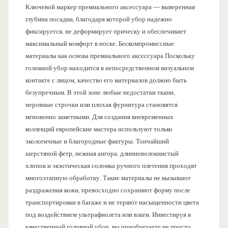
Ключевой маркер премиального аксессуара — выверенная
глубина посадки, благодаря которой убор надежно
фиксируется, не деформирует прическу и обеспечивает
максимальный комфорт в носке. Бескомпромиссные
материалы как основа премиального аксессуара Поскольку
головной убор находится в непосредственном визуальном
контакте с лицом, качество его материалов должно быть
безупречным. В этой зоне любые недостатки ткани,
неровные строчки или плохая фурнитура становятся
мгновенно заметными. Для создания вневременных
коллекций европейские мастера используют только
экологичные и благородные фактуры. Тончайший
шерстяной фетр, нежная ангора, длинноволокнистый
хлопок и экзотическая соломка ручного плетения проходят
многоэтапную обработку. Такие материалы не вызывают
раздражения кожи, превосходно сохраняют форму после
транспортировки в багаже и не теряют насыщенности цвета
под воздействием ультрафиолета или влаги. Инвестируя в
качественный головной убор, вы приобретаете не просто