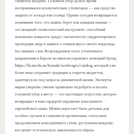
элементы воедино. Головной убор долгое время
воспринимался исключительно утилитарно — как средство
защиты от холода или солнца. Однако сегодня возвращается
понимание того, что шляпа, берет или изящная панама —
это мощный стилистический инструмент, способный
мгновенно повысить градус элегантности, скорректировать
пропорции лица и заявить о тонком вкусе своего владельца
без лишних слов. Возрождением этого утонченного
направления в Европе во многом управляет немецкий бренд
https://hcmoda.ru/brands/seeberger/catalog, который уже
более века сохраняет традиции и секреты модисток,
адаптируя их под запросы динамичной жизни. Эксперты
марки уверены: умение правильно подобрать и носить
головной убор к месту — это настоящее искусство, которое
возвращает в наш гардероб ощущение изысканного
европейского шика. Шляпа перестает быть деталью для
особых случаев и становится органичным, статусным
продолжением повседневного стиля, доступным каждому,
кто ценит эстетическую законченность образа.