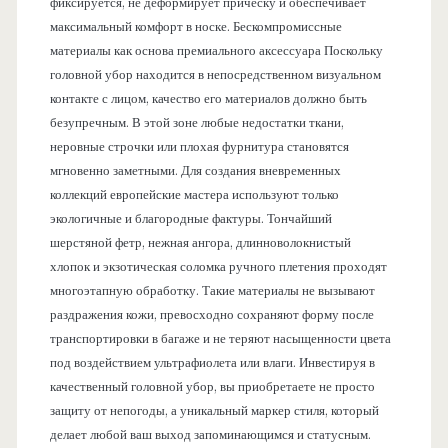
фиксируется, не деформирует прическу и обеспечивает
максимальный комфорт в носке. Бескомпромиссные
материалы как основа премиального аксессуара Поскольку
головной убор находится в непосредственном визуальном
контакте с лицом, качество его материалов должно быть
безупречным. В этой зоне любые недостатки ткани,
неровные строчки или плохая фурнитура становятся
мгновенно заметными. Для создания вневременных
коллекций европейские мастера используют только
экологичные и благородные фактуры. Тончайший
шерстяной фетр, нежная ангора, длинноволокнистый
хлопок и экзотическая соломка ручного плетения проходят
многоэтапную обработку. Такие материалы не вызывают
раздражения кожи, превосходно сохраняют форму после
транспортировки в багаже и не теряют насыщенности цвета
под воздействием ультрафиолета или влаги. Инвестируя в
качественный головной убор, вы приобретаете не просто
защиту от непогоды, а уникальный маркер стиля, который
делает любой ваш выход запоминающимся и статусным.