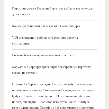
н
Пироги на заказ в Екатеринбурге: как выбрать выпечку для
а
дома и офиса
я
Как выбрать пироги для встречи в Екатеринбурге
б
VDI для офисной работы и удаленного доступа
сотрудников
о
Гигиена быта и исправная техника Electrolux
к
Карманные хорроры яркие игры для страшных коротких
о
сессий на телефон
в
Головной убор как последний штрих — забытое искусство
носить шляпу к месту Скопировать Размещена на площадке
а
tyatya.ru Написать сообщение TITLE Головной убор как
последний штрих — забытое искусство носить шляпу к
я
месту Скопировать Description В современной индустрии