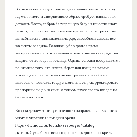
В современной индустрии моды создание по-настоящему
гармоничного и завершенного образа требует внимания к
деталям. Часто, собрав безупречную базу из качественного
пальто, элегантного костюма или премиального трикотажа,
мы забываем о финальном аккорде, способном связать все
элементы воедино. Головной убор долгое время
воспринимался исключительно утилитарно — как средство
защиты от холода или солнца. Однако сегодня возвращается
понимание того, что шляпа, берет или изящная панама —
это мощный стилистический инструмент, способный
мгновенно повысить градус элегантности, скорректировать
пропорции лица и заявить о тонком вкусе своего владельца
без лишних слов.
Возрождением этого утонченного направления в Европе во
многом управляет немецкий бренд
https://hcmoda.ru/brands/seeberger/catalog
, который уже более века сохраняет традиции и секреты