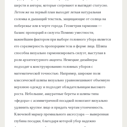
шерсти и ангоры, которые согревают и выглядят статусно.
Летом же на первый план выходят легкая натуральная
соломка и дышащий текстиль, защищающие от солнца на
побережье или в черте города. Геометрия гармонии —
баланс пропорций и силуэта Помимо уместности,
важнейшим фактором при выборе головного убора является
его соразмерность пропорциям тела и форме лица. Шляпа
способна визуально гармонизировать силуэт, выступая в
роли архитектурного акцента. Немецкие дизайнеры
подходят к конструированию головных уборов с
математической точностью. Например, широкие поля
классической шляпы визуально уравновешивают объемную
верхнюю одежду и подходят обладательницам высокого
роста. Небольшие, аккуратные береты и шляпы типа
«федора» с асимметричной посадкой помогают визуально
удлинить круглое лицо и придать чертам утонченность.
Ключевой маркер премиального аксессуара — выверенная
глубина посадки, благодаря которой убор надежно