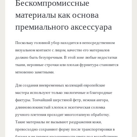
Бескомпромиссные
материалы как основа
премиального аксессуара
Поскольку головной убор находится в непосредственном
визуальном контакте с лицом, качество его материалов
должно быть безупречным. В этой зоне любые недостатки
ткани, неровные строчки или плохая фурнитура становятся
мгновенно заметными.
Для создания вневременных коллекций европейские
мастера используют только экологичные и благородные
фактуры. Тончайший шерстяной фетр, нежная ангора,
длинноволокнистый хлопок и экзотическая соломка
ручного плетения проходят многоэтапную обработку.
Такие материалы не вызывают раздражения кожи,
превосходно сохраняют форму после транспортировки в
багаже и не теряют насыщенности цвета под воздействием