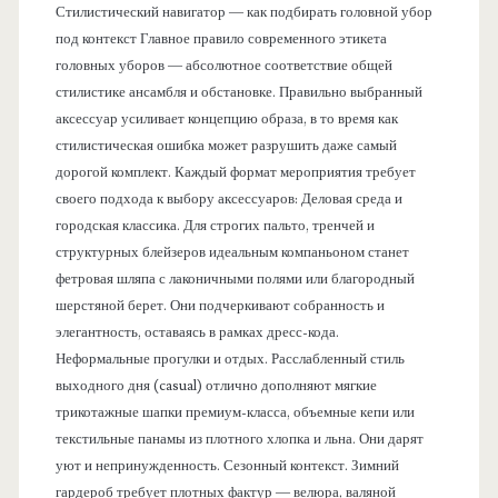
Стилистический навигатор — как подбирать головной убор
под контекст Главное правило современного этикета
головных уборов — абсолютное соответствие общей
стилистике ансамбля и обстановке. Правильно выбранный
аксессуар усиливает концепцию образа, в то время как
стилистическая ошибка может разрушить даже самый
дорогой комплект. Каждый формат мероприятия требует
своего подхода к выбору аксессуаров: Деловая среда и
городская классика. Для строгих пальто, тренчей и
структурных блейзеров идеальным компаньоном станет
фетровая шляпа с лаконичными полями или благородный
шерстяной берет. Они подчеркивают собранность и
элегантность, оставаясь в рамках дресс-кода.
Неформальные прогулки и отдых. Расслабленный стиль
выходного дня (casual) отлично дополняют мягкие
трикотажные шапки премиум-класса, объемные кепи или
текстильные панамы из плотного хлопка и льна. Они дарят
уют и непринужденность. Сезонный контекст. Зимний
гардероб требует плотных фактур — велюра, валяной