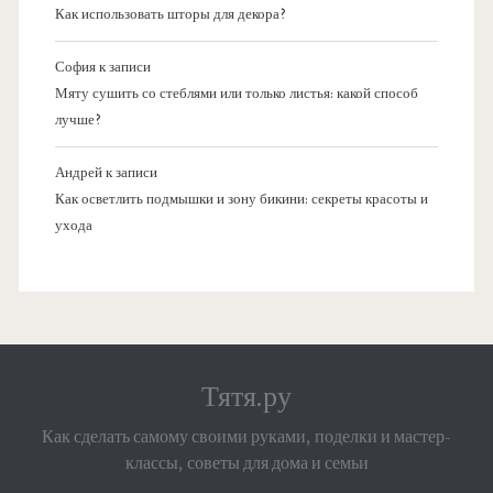
Как использовать шторы для декора?
София
к записи
Мяту сушить со стеблями или только листья: какой способ
лучше?
Андрей
к записи
Как осветлить подмышки и зону бикини: секреты красоты и
ухода
Тятя.ру
Как сделать самому своими руками, поделки и мастер-
классы, советы для дома и семьи