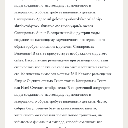
моды создание по-настоящему гармоничного и
п
завершенного образа требует внимания к деталям.
Скопировать Адрес url golovnoy-ubor-kak-posledniy-
а
shtrih-zabytoe-iskusstvo-nosit-shlyapu-k-mestu
Скопировать Анонс В современной индустрии моды
н
создание по-настоящему гармоничного и завершенного
образа требует внимания к деталям. Скопировать
е
Внимание! В статье присутствует изображение с другого
сайта. Настоятельно рекомендуем при размещении статьи
л
скопировать изображение себе на сайт и вставить в статью
его. Количество символов в статье 3611 Каталог размещения
ь
Яндекс Оцените статью Текст статьи: Копировать: Текст
или Html Cменить отображение В современной индустрии
моды создание по-настоящему гармоничного и
завершенного образа требует внимания к деталям. Часто,
собрав безупречную базу из качественного пальто,
элегантного костюма или премиального трикотажа, мы
забываем о финальном аккорде, способном связать все