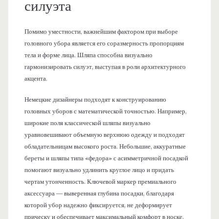
силуэта
Помимо уместности, важнейшим фактором при выборе
головного убора является его соразмерность пропорциям
тела и форме лица. Шляпа способна визуально
гармонизировать силуэт, выступая в роли архитектурного
акцента.
Немецкие дизайнеры подходят к конструированию
головных уборов с математической точностью. Например,
широкие поля классической шляпы визуально
уравновешивают объемную верхнюю одежду и подходят
обладательницам высокого роста. Небольшие, аккуратные
береты и шляпы типа «федора» с асимметричной посадкой
помогают визуально удлинить круглое лицо и придать
чертам утонченность. Ключевой маркер премиального
аксессуара — выверенная глубина посадки, благодаря
которой убор надежно фиксируется, не деформирует
прическу и обеспечивает максимальный комфорт в носке.