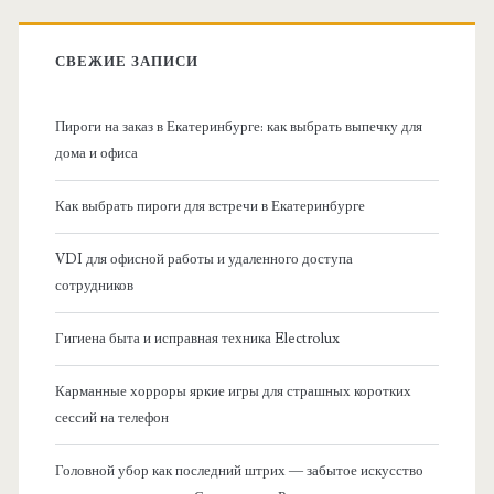
к
в
:
СВЕЖИЕ ЗАПИСИ
н
Пироги на заказ в Екатеринбурге: как выбрать выпечку для
а
дома и офиса
я
Как выбрать пироги для встречи в Екатеринбурге
б
VDI для офисной работы и удаленного доступа
сотрудников
о
Гигиена быта и исправная техника Electrolux
к
Карманные хорроры яркие игры для страшных коротких
о
сессий на телефон
в
Головной убор как последний штрих — забытое искусство