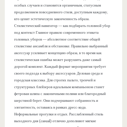
особых случаев и становится органичным, статусным
продолжением повседневного стиля, доступным каждому,
кто ценит эстетическую законченность образа.
Стилистический навигатор — как подбирать головной убор
под контекст Главное правило современного этикета
головных уборов — абсолютное соответствие общей
стилистике ансамбля и обстановке. Правильно выбранный
аксессуар усиливает концепцию образа, в то время как
стилистическая ошибка может разрушить даже самый
дорогой комплект. Каждый формат мероприятия требует
своего подхода к выбору аксессуаров: Деловая среда и
городская классика. Для строгих пальто, тренчей и
структурных блейзеров идеальным компаньоном станет
фетровая шляпа с лаконичными полями или благородный
шерстяной берет. Они подчеркивают собранность и
элегантность, оставаясь в рамках дресс-кода.
Неформальные прогулки и отдых. Расслабленный стиль
выходного дня (casual) отлично дополняют мягкие