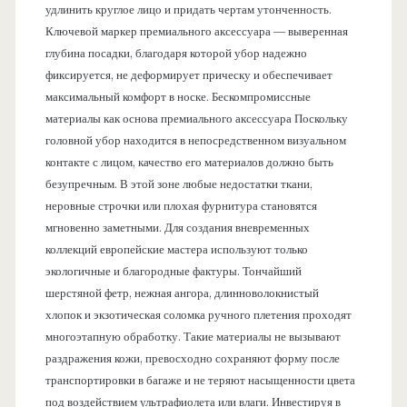
удлинить круглое лицо и придать чертам утонченность.
Ключевой маркер премиального аксессуара — выверенная
глубина посадки, благодаря которой убор надежно
фиксируется, не деформирует прическу и обеспечивает
максимальный комфорт в носке. Бескомпромиссные
материалы как основа премиального аксессуара Поскольку
головной убор находится в непосредственном визуальном
контакте с лицом, качество его материалов должно быть
безупречным. В этой зоне любые недостатки ткани,
неровные строчки или плохая фурнитура становятся
мгновенно заметными. Для создания вневременных
коллекций европейские мастера используют только
экологичные и благородные фактуры. Тончайший
шерстяной фетр, нежная ангора, длинноволокнистый
хлопок и экзотическая соломка ручного плетения проходят
многоэтапную обработку. Такие материалы не вызывают
раздражения кожи, превосходно сохраняют форму после
транспортировки в багаже и не теряют насыщенности цвета
под воздействием ультрафиолета или влаги. Инвестируя в