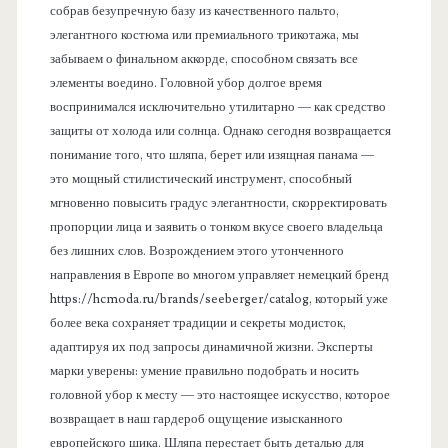
собрав безупречную базу из качественного пальто,
элегантного костюма или премиального трикотажа, мы
забываем о финальном аккорде, способном связать все
элементы воедино. Головной убор долгое время
воспринимался исключительно утилитарно — как средство
защиты от холода или солнца. Однако сегодня возвращается
понимание того, что шляпа, берет или изящная панама —
это мощный стилистический инструмент, способный
мгновенно повысить градус элегантности, скорректировать
пропорции лица и заявить о тонком вкусе своего владельца
без лишних слов. Возрождением этого утонченного
направления в Европе во многом управляет немецкий бренд
https://hcmoda.ru/brands/seeberger/catalog, который уже
более века сохраняет традиции и секреты модисток,
адаптируя их под запросы динамичной жизни. Эксперты
марки уверены: умение правильно подобрать и носить
головной убор к месту — это настоящее искусство, которое
возвращает в наш гардероб ощущение изысканного
европейского шика. Шляпа перестает быть деталью для