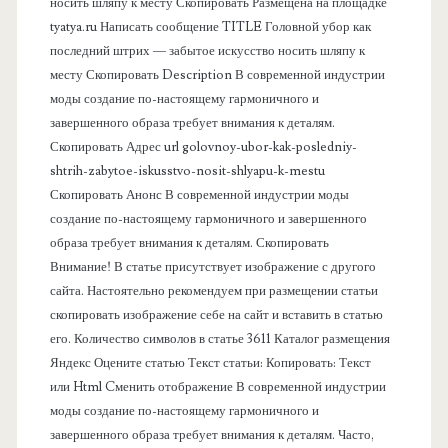
носить шляпу к месту Скопировать Размещена на площадке
а
tyatya.ru Написать сообщение TITLE Головной убор как
последний штрих — забытое искусство носить шляпу к
я
месту Скопировать Description В современной индустрии
моды создание по-настоящему гармоничного и
п
завершенного образа требует внимания к деталям.
Скопировать Адрес url golovnoy-ubor-kak-posledniy-
а
shtrih-zabytoe-iskusstvo-nosit-shlyapu-k-mestu
Скопировать Анонс В современной индустрии моды
н
создание по-настоящему гармоничного и завершенного
образа требует внимания к деталям. Скопировать
е
Внимание! В статье присутствует изображение с другого
сайта. Настоятельно рекомендуем при размещении статьи
л
скопировать изображение себе на сайт и вставить в статью
его. Количество символов в статье 3611 Каталог размещения
ь
Яндекс Оцените статью Текст статьи: Копировать: Текст
или Html Cменить отображение В современной индустрии
моды создание по-настоящему гармоничного и
завершенного образа требует внимания к деталям. Часто,