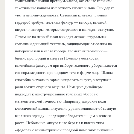
трикотажные шапки премиум-класса, объемные кепи или
текстильные панамы из плотного хлопка и льна. Они дарят
уют и непринужденность. Сезонный контекст. Зимний
гардероб требует плотных фактур — велюра, валяной
шерсти и ангоры, которые согревают и выглядят статусно.
Летом же на первый план выходят легкая натуральная
соломка и дышащий текстиль, защищающие от солнца на
побережье или в черте города. Геометрия гармонии —
баланс пропорций и силуэта Помимо уместности,
важнейшим фактором при выборе головного убора является
его соразмерность пропорциям тела и форме лица. Шляпа
способна визуально гармонизировать силуэт, выступая в
роли архитектурного акцента. Немецкие дизайнеры
подходят к конструированию головных уборов с
математической точностью. Например, широкие поля
классической шляпы визуально уравновешивают объемную
верхнюю одежду и подходят обладательницам высокого
роста. Небольшие, аккуратные береты и шляпы типа
«федора» с асимметричной посадкой помогают визуально