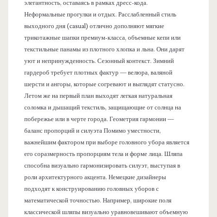
элегантность, оставаясь в рамках дресс-кода.
Неформальные прогулки и отдых. Расслабленный стиль
выходного дня (casual) отлично дополняют мягкие
трикотажные шапки премиум-класса, объемные кепи или
текстильные панамы из плотного хлопка и льна. Они дарят
уют и непринужденность. Сезонный контекст. Зимний
гардероб требует плотных фактур — велюра, валяной
шерсти и ангоры, которые согревают и выглядят статусно.
Летом же на первый план выходят легкая натуральная
соломка и дышащий текстиль, защищающие от солнца на
побережье или в черте города. Геометрия гармонии —
баланс пропорций и силуэта Помимо уместности,
важнейшим фактором при выборе головного убора является
его соразмерность пропорциям тела и форме лица. Шляпа
способна визуально гармонизировать силуэт, выступая в
роли архитектурного акцента. Немецкие дизайнеры
подходят к конструированию головных уборов с
математической точностью. Например, широкие поля
классической шляпы визуально уравновешивают объемную