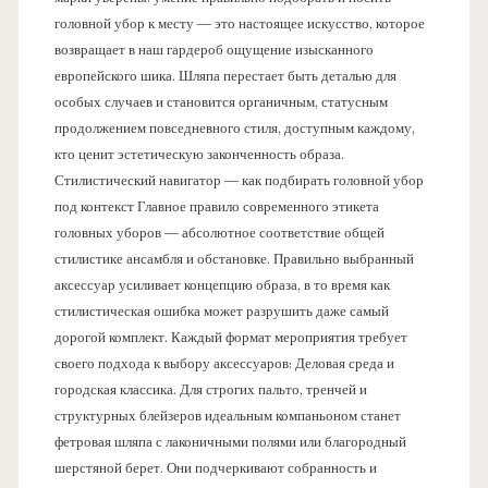
головной убор к месту — это настоящее искусство, которое
возвращает в наш гардероб ощущение изысканного
европейского шика. Шляпа перестает быть деталью для
особых случаев и становится органичным, статусным
продолжением повседневного стиля, доступным каждому,
кто ценит эстетическую законченность образа.
Стилистический навигатор — как подбирать головной убор
под контекст Главное правило современного этикета
головных уборов — абсолютное соответствие общей
стилистике ансамбля и обстановке. Правильно выбранный
аксессуар усиливает концепцию образа, в то время как
стилистическая ошибка может разрушить даже самый
дорогой комплект. Каждый формат мероприятия требует
своего подхода к выбору аксессуаров: Деловая среда и
городская классика. Для строгих пальто, тренчей и
структурных блейзеров идеальным компаньоном станет
фетровая шляпа с лаконичными полями или благородный
шерстяной берет. Они подчеркивают собранность и