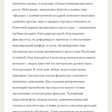
верхнюю одежду и подходят обладательницам высокого
роста. Небольшие, аккуратные береты и шляпы типа
«федора» с асимметричной посадкой помогают визуально
удлинить круглое лицо и придать чертам утонченность.
Ключевой маркер премиального аксессуара — выверенная
глубина посадки, благодаря которой убор надежно
фиксируется, не деформирует прическу и обеспечивает
максимальный комфорт в носке. Бескомпромиссные
материалы как основа премиального аксессуара Поскольку
головной убор находится в непосредственном визуальном
контакте с лицом, качество его материалов должно быть
безупречным. В этой зоне любые недостатки ткани,
неровные строчки или плохая фурнитура становятся
мгновенно заметными. Для создания вневременных
коллекций европейские мастера используют только
экологичные и благородные фактуры. Тончайший
шерстяной фетр, нежная ангора, длинноволокнистый
хлопок и экзотическая соломка ручного плетения проходят
многоэтапную обработку. Такие материалы не вызывают