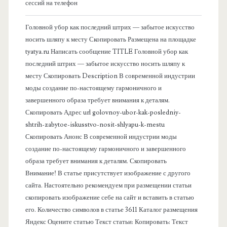
сессий на телефон
а
Головной убор как последний штрих — забытое искусство
я
носить шляпу к месту Скопировать Размещена на площадке
tyatya.ru Написать сообщение TITLE Головной убор как
п
последний штрих — забытое искусство носить шляпу к
месту Скопировать Description В современной индустрии
а
моды создание по-настоящему гармоничного и
завершенного образа требует внимания к деталям.
н
Скопировать Адрес url golovnoy-ubor-kak-posledniy-
shtrih-zabytoe-iskusstvo-nosit-shlyapu-k-mestu
е
Скопировать Анонс В современной индустрии моды
создание по-настоящему гармоничного и завершенного
л
образа требует внимания к деталям. Скопировать
Внимание! В статье присутствует изображение с другого
ь
сайта. Настоятельно рекомендуем при размещении статьи
скопировать изображение себе на сайт и вставить в статью
его. Количество символов в статье 3611 Каталог размещения
Яндекс Оцените статью Текст статьи: Копировать: Текст