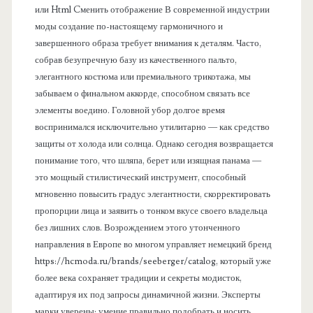
или Html Cменить отображение В современной индустрии
моды создание по-настоящему гармоничного и
завершенного образа требует внимания к деталям. Часто,
собрав безупречную базу из качественного пальто,
элегантного костюма или премиального трикотажа, мы
забываем о финальном аккорде, способном связать все
элементы воедино. Головной убор долгое время
воспринимался исключительно утилитарно — как средство
защиты от холода или солнца. Однако сегодня возвращается
понимание того, что шляпа, берет или изящная панама —
это мощный стилистический инструмент, способный
мгновенно повысить градус элегантности, скорректировать
пропорции лица и заявить о тонком вкусе своего владельца
без лишних слов. Возрождением этого утонченного
направления в Европе во многом управляет немецкий бренд
https://hcmoda.ru/brands/seeberger/catalog, который уже
более века сохраняет традиции и секреты модисток,
адаптируя их под запросы динамичной жизни. Эксперты
марки уверены: умение правильно подобрать и носить