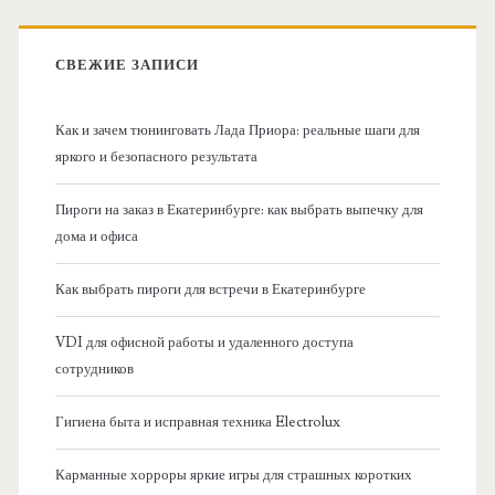
к
в
:
СВЕЖИЕ ЗАПИСИ
н
Как и зачем тюнинговать Лада Приора: реальные шаги для
а
яркого и безопасного результата
я
Пироги на заказ в Екатеринбурге: как выбрать выпечку для
дома и офиса
б
Как выбрать пироги для встречи в Екатеринбурге
о
VDI для офисной работы и удаленного доступа
к
сотрудников
о
Гигиена быта и исправная техника Electrolux
в
Карманные хорроры яркие игры для страшных коротких