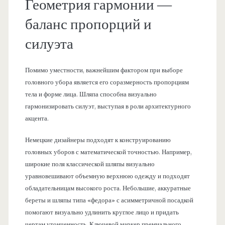
Геометрия гармонии —
баланс пропорций и
силуэта
Помимо уместности, важнейшим фактором при выборе
головного убора является его соразмерность пропорциям
тела и форме лица. Шляпа способна визуально
гармонизировать силуэт, выступая в роли архитектурного
акцента.
Немецкие дизайнеры подходят к конструированию
головных уборов с математической точностью. Например,
широкие поля классической шляпы визуально
уравновешивают объемную верхнюю одежду и подходят
обладательницам высокого роста. Небольшие, аккуратные
береты и шляпы типа «федора» с асимметричной посадкой
помогают визуально удлинить круглое лицо и придать
чертам утонченность. Ключевой маркер премиального