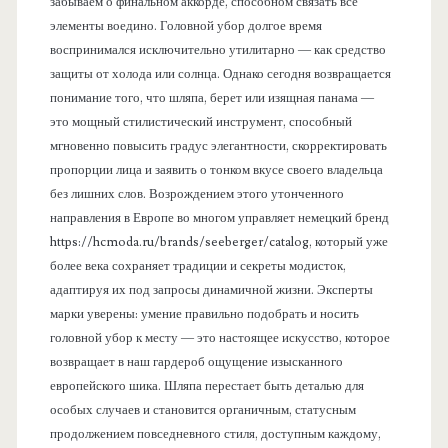
забываем о финальном аккорде, способном связать все
элементы воедино. Головной убор долгое время
воспринимался исключительно утилитарно — как средство
защиты от холода или солнца. Однако сегодня возвращается
понимание того, что шляпа, берет или изящная панама —
это мощный стилистический инструмент, способный
мгновенно повысить градус элегантности, скорректировать
пропорции лица и заявить о тонком вкусе своего владельца
без лишних слов. Возрождением этого утонченного
направления в Европе во многом управляет немецкий бренд
https://hcmoda.ru/brands/seeberger/catalog, который уже
более века сохраняет традиции и секреты модисток,
адаптируя их под запросы динамичной жизни. Эксперты
марки уверены: умение правильно подобрать и носить
головной убор к месту — это настоящее искусство, которое
возвращает в наш гардероб ощущение изысканного
европейского шика. Шляпа перестает быть деталью для
особых случаев и становится органичным, статусным
продолжением повседневного стиля, доступным каждому,