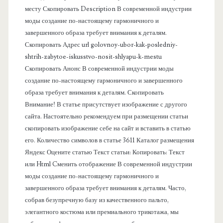
я
месту Скопировать Description В современной индустрии
моды создание по-настоящему гармоничного и
п
завершенного образа требует внимания к деталям.
Скопировать Адрес url golovnoy-ubor-kak-posledniy-
а
shtrih-zabytoe-iskusstvo-nosit-shlyapu-k-mestu
Скопировать Анонс В современной индустрии моды
н
создание по-настоящему гармоничного и завершенного
образа требует внимания к деталям. Скопировать
е
Внимание! В статье присутствует изображение с другого
сайта. Настоятельно рекомендуем при размещении статьи
л
скопировать изображение себе на сайт и вставить в статью
его. Количество символов в статье 3611 Каталог размещения
ь
Яндекс Оцените статью Текст статьи: Копировать: Текст
или Html Cменить отображение В современной индустрии
моды создание по-настоящему гармоничного и
завершенного образа требует внимания к деталям. Часто,
собрав безупречную базу из качественного пальто,
элегантного костюма или премиального трикотажа, мы