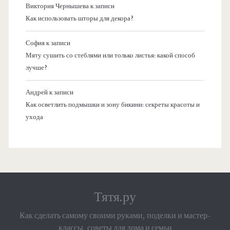
Виктория Чернышева
к записи
Как использовать шторы для декора?
София
к записи
Мяту сушить со стеблями или только листья: какой способ
лучше?
Андрей
к записи
Как осветлить подмышки и зону бикини: секреты красоты и
ухода
Тятя.ру
Как сделать самому своими руками, поделки и мастер-
классы, советы для дома и семьи