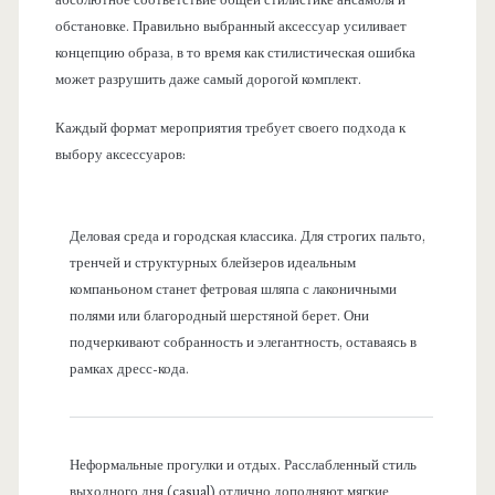
абсолютное соответствие общей стилистике ансамбля и
обстановке. Правильно выбранный аксессуар усиливает
концепцию образа, в то время как стилистическая ошибка
может разрушить даже самый дорогой комплект.
Каждый формат мероприятия требует своего подхода к
выбору аксессуаров:
Деловая среда и городская классика. Для строгих пальто,
тренчей и структурных блейзеров идеальным
компаньоном станет фетровая шляпа с лаконичными
полями или благородный шерстяной берет. Они
подчеркивают собранность и элегантность, оставаясь в
рамках дресс-кода.
Неформальные прогулки и отдых. Расслабленный стиль
выходного дня (casual) отлично дополняют мягкие