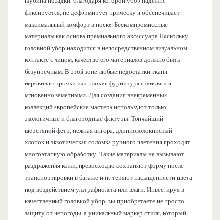
глубина посадки, благодаря которой убор надежно
фиксируется, не деформирует прическу и обеспечивает
максимальный комфорт в носке. Бескомпромиссные
материалы как основа премиального аксессуара Поскольку
головной убор находится в непосредственном визуальном
контакте с лицом, качество его материалов должно быть
безупречным. В этой зоне любые недостатки ткани,
неровные строчки или плохая фурнитура становятся
мгновенно заметными. Для создания вневременных
коллекций европейские мастера используют только
экологичные и благородные фактуры. Тончайший
шерстяной фетр, нежная ангора, длинноволокнистый
хлопок и экзотическая соломка ручного плетения проходят
многоэтапную обработку. Такие материалы не вызывают
раздражения кожи, превосходно сохраняют форму после
транспортировки в багаже и не теряют насыщенности цвета
под воздействием ультрафиолета или влаги. Инвестируя в
качественный головной убор, вы приобретаете не просто
защиту от непогоды, а уникальный маркер стиля, который