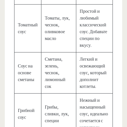
Простой и
Томаты, лук,
любимый
Томатный
чеснок,
классический
соус
оливковое
соус. Добавьте
масло
специи по
вкусу.
Сметана,
Легкий и
Соус на
зелень,
освежающий
основе
чеснок,
соус, который
сметаны
лимонный
дополнит
сок
котлеты.
Нежный и
Грибы,
насыщенный
Грибной
сливки, лук,
соус, идеально
соус
специи
сочетается с