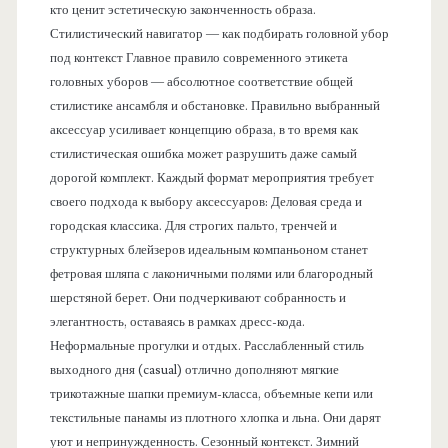
кто ценит эстетическую законченность образа.
Стилистический навигатор — как подбирать головной убор
под контекст Главное правило современного этикета
головных уборов — абсолютное соответствие общей
стилистике ансамбля и обстановке. Правильно выбранный
аксессуар усиливает концепцию образа, в то время как
стилистическая ошибка может разрушить даже самый
дорогой комплект. Каждый формат мероприятия требует
своего подхода к выбору аксессуаров: Деловая среда и
городская классика. Для строгих пальто, тренчей и
структурных блейзеров идеальным компаньоном станет
фетровая шляпа с лаконичными полями или благородный
шерстяной берет. Они подчеркивают собранность и
элегантность, оставаясь в рамках дресс-кода.
Неформальные прогулки и отдых. Расслабленный стиль
выходного дня (casual) отлично дополняют мягкие
трикотажные шапки премиум-класса, объемные кепи или
текстильные панамы из плотного хлопка и льна. Они дарят
уют и непринужденность. Сезонный контекст. Зимний