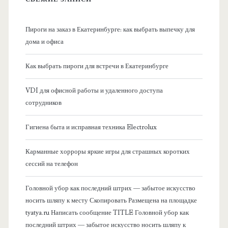
н
Пироги на заказ в Екатеринбурге: как выбрать выпечку для
а
дома и офиса
я
Как выбрать пироги для встречи в Екатеринбурге
б
VDI для офисной работы и удаленного доступа
сотрудников
о
Гигиена быта и исправная техника Electrolux
к
Карманные хорроры яркие игры для страшных коротких
о
сессий на телефон
в
Головной убор как последний штрих — забытое искусство
носить шляпу к месту Скопировать Размещена на площадке
а
tyatya.ru Написать сообщение TITLE Головной убор как
последний штрих — забытое искусство носить шляпу к