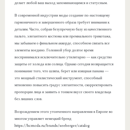
делает любой ваш выход запоминающимся и статусным.
В современной индустрии моды создание по-настоящему
гармоничного и завершенного образа требует внимания к
деталям. Часто, собрав безупречную базу из качественного
пальто, элегантного костюма или премиального трикотажа,
мы забываем о финальном аккорде, способном связать все
элементы воедино. Головной убор долгое время
воспринимался исключительно утилитарно — как средство
защиты от холода или солнца. Однако сегодня возвращается
понимание того, что шляпа, берет или изящная панама —
это мощный стилистический инструмент, способный
мгновенно повысить градус элегантности, скорректировать
пропорции лица и заявить о тонком вкусе своего владельца
без лишних слов.
Возрождением этого утонченного направления в Европе во
многом управляет немецкий бренд
https://hcmoda.ru/brands/seeberger/catalog