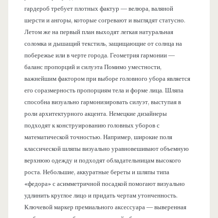
гардероб требует плотных фактур — велюра, валяной
шерсти и ангоры, которые согревают и выглядят статусно.
Летом же на первый план выходят легкая натуральная
соломка и дышащий текстиль, защищающие от солнца на
побережье или в черте города. Геометрия гармонии —
баланс пропорций и силуэта Помимо уместности,
важнейшим фактором при выборе головного убора является
его соразмерность пропорциям тела и форме лица. Шляпа
способна визуально гармонизировать силуэт, выступая в
роли архитектурного акцента. Немецкие дизайнеры
подходят к конструированию головных уборов с
математической точностью. Например, широкие поля
классической шляпы визуально уравновешивают объемную
верхнюю одежду и подходят обладательницам высокого
роста. Небольшие, аккуратные береты и шляпы типа
«федора» с асимметричной посадкой помогают визуально
удлинить круглое лицо и придать чертам утонченность.
Ключевой маркер премиального аксессуара — выверенная