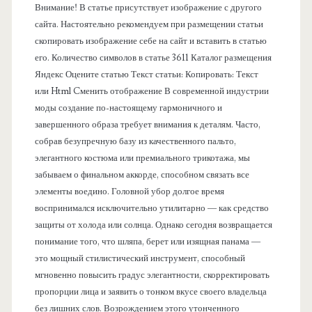
Внимание! В статье присутствует изображение с другого
ь
сайта. Настоятельно рекомендуем при размещении статьи
скопировать изображение себе на сайт и вставить в статью
его. Количество символов в статье 3611 Каталог размещения
Яндекс Оцените статью Текст статьи: Копировать: Текст
или Html Cменить отображение В современной индустрии
моды создание по-настоящему гармоничного и
завершенного образа требует внимания к деталям. Часто,
собрав безупречную базу из качественного пальто,
элегантного костюма или премиального трикотажа, мы
забываем о финальном аккорде, способном связать все
элементы воедино. Головной убор долгое время
воспринимался исключительно утилитарно — как средство
защиты от холода или солнца. Однако сегодня возвращается
понимание того, что шляпа, берет или изящная панама —
это мощный стилистический инструмент, способный
мгновенно повысить градус элегантности, скорректировать
пропорции лица и заявить о тонком вкусе своего владельца
без лишних слов. Возрождением этого утонченного