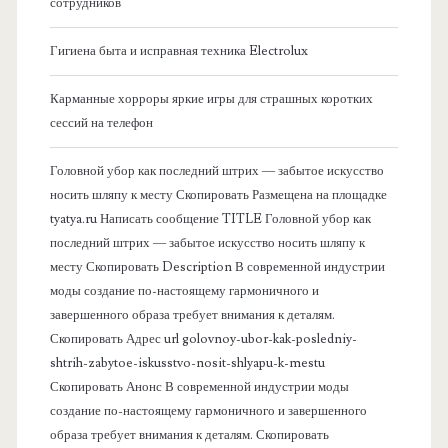
к
сотрудников
о
Гигиена быта и исправная техника Electrolux
в
Карманные хорроры яркие игры для страшных коротких
сессий на телефон
а
Головной убор как последний штрих — забытое искусство
я
носить шляпу к месту Скопировать Размещена на площадке
tyatya.ru Написать сообщение TITLE Головной убор как
п
последний штрих — забытое искусство носить шляпу к
месту Скопировать Description В современной индустрии
а
моды создание по-настоящему гармоничного и
завершенного образа требует внимания к деталям.
н
Скопировать Адрес url golovnoy-ubor-kak-posledniy-
shtrih-zabytoe-iskusstvo-nosit-shlyapu-k-mestu
е
Скопировать Анонс В современной индустрии моды
создание по-настоящему гармоничного и завершенного
л
образа требует внимания к деталям. Скопировать