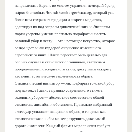
направления в Европе во многом управляет немецкий бренд
https://hcmoda.ru/brands/seeberger/catalog, который уже
более века сохраняет традиции и секреты модисток,
адаптируя их под запросы динамичной жизни. Эксперты
марки уверены: умение правильно подобрать и носить
головной убор к месту — это настоящее искусство, которое
возвращает в наш гардероб ощущение изысканного
европейского шика. Шляпа перестает быть деталью для
особых случаев и становится органичным, статусным
продолжением повседневного стиля, доступным каждому,
кто ценит эстетическую законченность образа.
Стилистический навигатор — как подбирать головной убор
под контекст Главное правило современного этикета
головных уборов — абсолютное соответствие общей
стилистике ансамбля и обстановке. Правильно выбранный
аксессуар усиливает концепцию образа, в то время как
стилистическая ошибка может разрушить даже самый
дорогой комплект. Каждый формат мероприятия требует