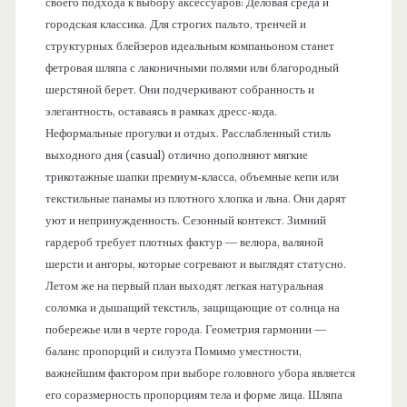
своего подхода к выбору аксессуаров: Деловая среда и
городская классика. Для строгих пальто, тренчей и
структурных блейзеров идеальным компаньоном станет
фетровая шляпа с лаконичными полями или благородный
шерстяной берет. Они подчеркивают собранность и
элегантность, оставаясь в рамках дресс-кода.
Неформальные прогулки и отдых. Расслабленный стиль
выходного дня (casual) отлично дополняют мягкие
трикотажные шапки премиум-класса, объемные кепи или
текстильные панамы из плотного хлопка и льна. Они дарят
уют и непринужденность. Сезонный контекст. Зимний
гардероб требует плотных фактур — велюра, валяной
шерсти и ангоры, которые согревают и выглядят статусно.
Летом же на первый план выходят легкая натуральная
соломка и дышащий текстиль, защищающие от солнца на
побережье или в черте города. Геометрия гармонии —
баланс пропорций и силуэта Помимо уместности,
важнейшим фактором при выборе головного убора является
его соразмерность пропорциям тела и форме лица. Шляпа