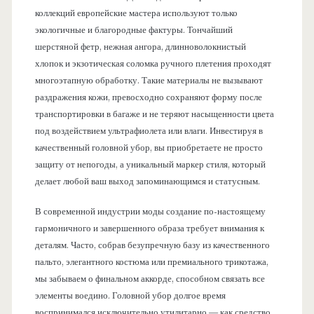
коллекций европейские мастера используют только
экологичные и благородные фактуры. Тончайший
шерстяной фетр, нежная ангора, длинноволокнистый
хлопок и экзотическая соломка ручного плетения проходят
многоэтапную обработку. Такие материалы не вызывают
раздражения кожи, превосходно сохраняют форму после
транспортировки в багаже и не теряют насыщенности цвета
под воздействием ультрафиолета или влаги. Инвестируя в
качественный головной убор, вы приобретаете не просто
защиту от непогоды, а уникальный маркер стиля, который
делает любой ваш выход запоминающимся и статусным.
В современной индустрии моды создание по-настоящему
гармоничного и завершенного образа требует внимания к
деталям. Часто, собрав безупречную базу из качественного
пальто, элегантного костюма или премиального трикотажа,
мы забываем о финальном аккорде, способном связать все
элементы воедино. Головной убор долгое время
воспринимался исключительно утилитарно — как средство