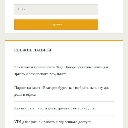
с
П
н
о
и
о
с
к
в
:
СВЕЖИЕ ЗАПИСИ
н
Как и зачем тюнинговать Лада Приора: реальные шаги для
а
яркого и безопасного результата
я
Пироги на заказ в Екатеринбурге: как выбрать выпечку для
дома и офиса
б
Как выбрать пироги для встречи в Екатеринбурге
о
VDI для офисной работы и удаленного доступа