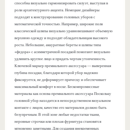
способна визуально гармонизировать силуэт, выступая в
роли архитектурного акцента. Немецкие дизайнеры
подходят к конструированию головных уборов с
математической точностью. Например, широкие поля
классической шляпы визуально уравновешивают объемную
верхнюю одежду и подходят обладательницам высокого
роста. Небольшие, аккуратные береты и шляпы типа
«федора» с асимметричной посадкой помогают визуально
удлинить круглое лицо и придать чертам утонченность.
Ключевой маркер премиального аксессуара — выверенная
глубина посадки, благодаря которой убор надежно
фиксируется, не деформирует прическу и обеспечивает
максимальный комфорт в носке. Бескомпромиссные
материалы как основа премиального аксессуара Поскольку
головной убор находится в непосредственном визуальном
контакте с лицом, качество его материалов должно быть
безупречным. В этой зоне любые недостатки ткани,
неровные строчки или плохая фурнитура становятся
мгновенно заметными. Для создания вневременных