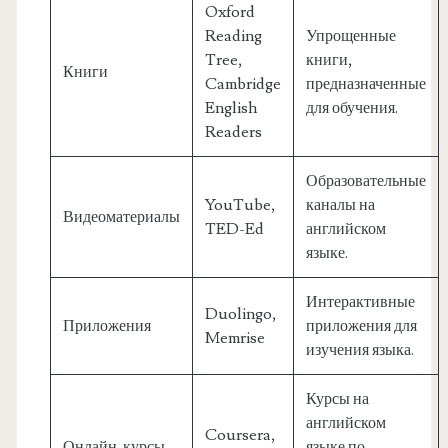
Oxford
Reading
Упрощенные
Tree,
книги,
Книги
Cambridge
предназначенные
English
для обучения.
Readers
Образовательные
YouTube,
каналы на
Видеоматериалы
TED-Ed
английском
языке.
Интерактивные
Duolingo,
Приложения
приложения для
Memrise
изучения языка.
Курсы на
английском
Coursera,
Онлайн-курсы
языке по