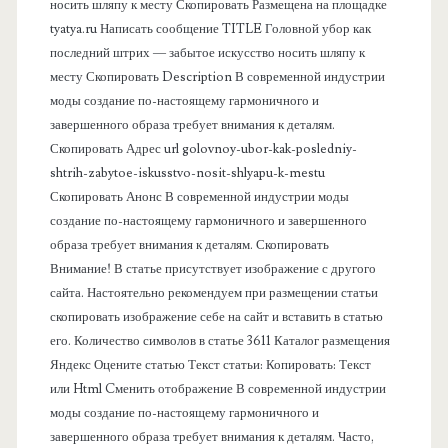
о
носить шляпу к месту Скопировать Размещена на площадке
tyatya.ru Написать сообщение TITLE Головной убор как
в
последний штрих — забытое искусство носить шляпу к
месту Скопировать Description В современной индустрии
а
моды создание по-настоящему гармоничного и
завершенного образа требует внимания к деталям.
я
Скопировать Адрес url golovnoy-ubor-kak-posledniy-
shtrih-zabytoe-iskusstvo-nosit-shlyapu-k-mestu
п
Скопировать Анонс В современной индустрии моды
создание по-настоящему гармоничного и завершенного
а
образа требует внимания к деталям. Скопировать
Внимание! В статье присутствует изображение с другого
н
сайта. Настоятельно рекомендуем при размещении статьи
скопировать изображение себе на сайт и вставить в статью
е
его. Количество символов в статье 3611 Каталог размещения
Яндекс Оцените статью Текст статьи: Копировать: Текст
л
или Html Cменить отображение В современной индустрии
моды создание по-настоящему гармоничного и
ь
завершенного образа требует внимания к деталям. Часто,