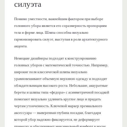
силуэта
Помимо уместности, важнейшим фактором при выборе
головного убора является его соразмерность пропорциям
тела и форме лица. Шляпа способна визуально
гармонизировать силуэт, выступая в роли архитектурного
акцента.
Немецкие дизайнеры подходят к конструированию
головных уборов с математической точностью. Например,
широкие поля классической шляпы визуально
уравновешивают объемную верхнюю одежду и подходят
обладательницам высокого роста. Небольшие, аккуратные
береты и шляпы типа «федора» с асимметричной посадкой
помогают визуально удлинить круглое лицо и придать
чертам утонченность. Ключевой маркер премиального
аксессуара — выверенная глубина посадки, благодаря
которой убор надежно фиксируется, не деформирует
прическу и обеспечивает максимальный комфорт в носке.