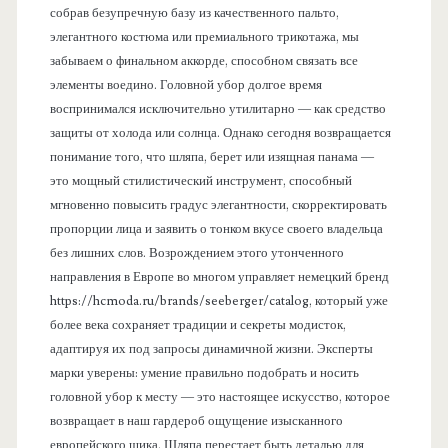
собрав безупречную базу из качественного пальто,
элегантного костюма или премиального трикотажа, мы
забываем о финальном аккорде, способном связать все
элементы воедино. Головной убор долгое время
воспринимался исключительно утилитарно — как средство
защиты от холода или солнца. Однако сегодня возвращается
понимание того, что шляпа, берет или изящная панама —
это мощный стилистический инструмент, способный
мгновенно повысить градус элегантности, скорректировать
пропорции лица и заявить о тонком вкусе своего владельца
без лишних слов. Возрождением этого утонченного
направления в Европе во многом управляет немецкий бренд
https://hcmoda.ru/brands/seeberger/catalog, который уже
более века сохраняет традиции и секреты модисток,
адаптируя их под запросы динамичной жизни. Эксперты
марки уверены: умение правильно подобрать и носить
головной убор к месту — это настоящее искусство, которое
возвращает в наш гардероб ощущение изысканного
европейского шика. Шляпа перестает быть деталью для