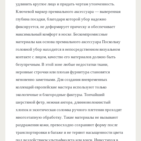
удлинить круглое лицо и придать чертам утонченность.
Ключевой маркер премиального аксессуара — выверенная
глубина посадки, благодаря которой убор надежно
фиксируется, не деформирует прическу и обеспечивает
максимальный комфорт в носке. Бескомпромиссные
материалы как основа премиального аксессуара Поскольку
головной убор находится в непосредственном визуальном
контакте с лицом, качество его материалов должно быть
безупречным. В этой зоне любые недостатки ткани,
неровные строчки или плохая фурнитура становятся
мгновенно заметными. Для создания вневременных
коллекций европейские мастера используют только
экологичные и благородные фактуры. Тончайший
шерстяной фетр, нежная ангора, длинноволокнистый
хлопок и экзотическая соломка ручного плетения проходят
многоэтапную обработку. Такие материалы не вызывают
раздражения кожи, превосходно сохраняют форму после
транспортировки в багаже и не теряют насыщенности цвета
под воздействием ультрафиолета или влаги. Инвестируя в