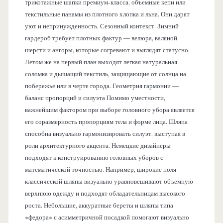
трикотажные шапки премиум-класса, объемные кепи или
текстильные панамы из плотного хлопка и льна. Они дарят
уют и непринужденность. Сезонный контекст. Зимний
гардероб требует плотных фактур — велюра, валяной
шерсти и ангоры, которые согревают и выглядят статусно.
Летом же на первый план выходят легкая натуральная
соломка и дышащий текстиль, защищающие от солнца на
побережье или в черте города. Геометрия гармонии —
баланс пропорций и силуэта Помимо уместности,
важнейшим фактором при выборе головного убора является
его соразмерность пропорциям тела и форме лица. Шляпа
способна визуально гармонизировать силуэт, выступая в
роли архитектурного акцента. Немецкие дизайнеры
подходят к конструированию головных уборов с
математической точностью. Например, широкие поля
классической шляпы визуально уравновешивают объемную
верхнюю одежду и подходят обладательницам высокого
роста. Небольшие, аккуратные береты и шляпы типа
«федора» с асимметричной посадкой помогают визуально