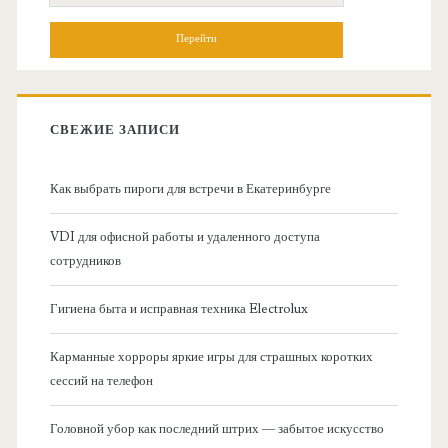
н
о
и
о
с
к
в
:
СВЕЖИЕ ЗАПИСИ
н
Как выбрать пироги для встречи в Екатеринбурге
а
VDI для офисной работы и удаленного доступа
я
сотрудников
б
Гигиена быта и исправная техника Electrolux
о
Карманные хорроры яркие игры для страшных коротких
сессий на телефон
к
Головной убор как последний штрих — забытое искусство