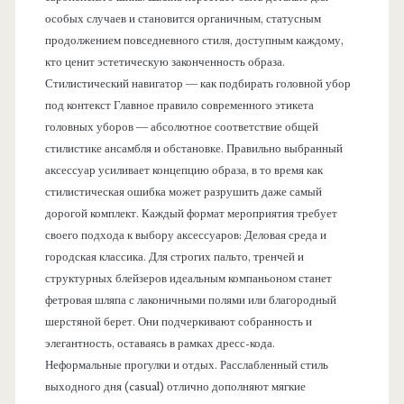
особых случаев и становится органичным, статусным
продолжением повседневного стиля, доступным каждому,
кто ценит эстетическую законченность образа.
Стилистический навигатор — как подбирать головной убор
под контекст Главное правило современного этикета
головных уборов — абсолютное соответствие общей
стилистике ансамбля и обстановке. Правильно выбранный
аксессуар усиливает концепцию образа, в то время как
стилистическая ошибка может разрушить даже самый
дорогой комплект. Каждый формат мероприятия требует
своего подхода к выбору аксессуаров: Деловая среда и
городская классика. Для строгих пальто, тренчей и
структурных блейзеров идеальным компаньоном станет
фетровая шляпа с лаконичными полями или благородный
шерстяной берет. Они подчеркивают собранность и
элегантность, оставаясь в рамках дресс-кода.
Неформальные прогулки и отдых. Расслабленный стиль
выходного дня (casual) отлично дополняют мягкие