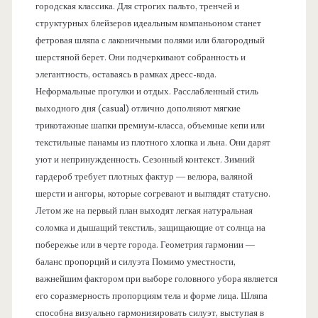
городская классика. Для строгих пальто, тренчей и
структурных блейзеров идеальным компаньоном станет
фетровая шляпа с лаконичными полями или благородный
шерстяной берет. Они подчеркивают собранность и
элегантность, оставаясь в рамках дресс-кода.
Неформальные прогулки и отдых. Расслабленный стиль
выходного дня (casual) отлично дополняют мягкие
трикотажные шапки премиум-класса, объемные кепи или
текстильные панамы из плотного хлопка и льна. Они дарят
уют и непринужденность. Сезонный контекст. Зимний
гардероб требует плотных фактур — велюра, валяной
шерсти и ангоры, которые согревают и выглядят статусно.
Летом же на первый план выходят легкая натуральная
соломка и дышащий текстиль, защищающие от солнца на
побережье или в черте города. Геометрия гармонии —
баланс пропорций и силуэта Помимо уместности,
важнейшим фактором при выборе головного убора является
его соразмерность пропорциям тела и форме лица. Шляпа
способна визуально гармонизировать силуэт, выступая в