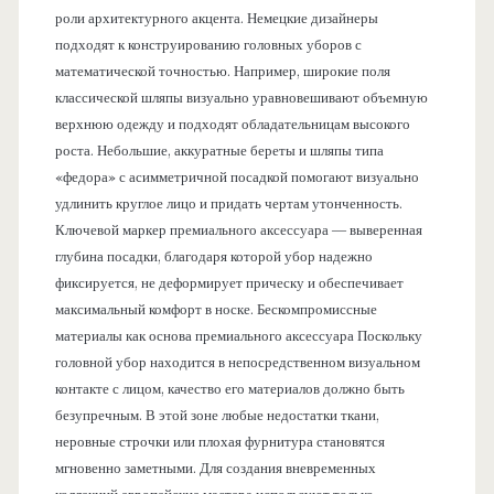
роли архитектурного акцента. Немецкие дизайнеры
подходят к конструированию головных уборов с
математической точностью. Например, широкие поля
классической шляпы визуально уравновешивают объемную
верхнюю одежду и подходят обладательницам высокого
роста. Небольшие, аккуратные береты и шляпы типа
«федора» с асимметричной посадкой помогают визуально
удлинить круглое лицо и придать чертам утонченность.
Ключевой маркер премиального аксессуара — выверенная
глубина посадки, благодаря которой убор надежно
фиксируется, не деформирует прическу и обеспечивает
максимальный комфорт в носке. Бескомпромиссные
материалы как основа премиального аксессуара Поскольку
головной убор находится в непосредственном визуальном
контакте с лицом, качество его материалов должно быть
безупречным. В этой зоне любые недостатки ткани,
неровные строчки или плохая фурнитура становятся
мгновенно заметными. Для создания вневременных