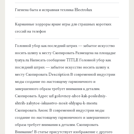
о
Гигиена быта и исправная техника Electrolux
к
Карманные хорроры яркие игры для страшных коротких
о
сессий на телефон
в
Головной убор как последний штрих — забытое искусство
носить шляпу к месту Скопировать Размещена на площадке
а
tyatya.ru Написать сообщение TITLE Головной убор как
последний штрих — забытое искусство носить шляпу к
я
месту Скопировать Description В современной индустрии
моды создание по-настоящему гармоничного и
п
завершенного образа требует внимания к деталям.
Скопировать Адрес url golovnoy-ubor-kak-posledniy-
а
shtrih-zabytoe-iskusstvo-nosit-shlyapu-k-mestu
Скопировать Анонс В современной индустрии моды
н
создание по-настоящему гармоничного и завершенного
образа требует внимания к деталям. Скопировать
е
Внимание! В статье присутствует изображение с другого