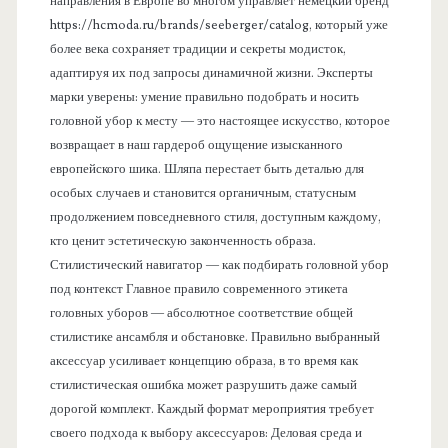
направления в Европе во многом управляет немецкий бренд
https://hcmoda.ru/brands/seeberger/catalog, который уже
более века сохраняет традиции и секреты модисток,
адаптируя их под запросы динамичной жизни. Эксперты
марки уверены: умение правильно подобрать и носить
головной убор к месту — это настоящее искусство, которое
возвращает в наш гардероб ощущение изысканного
европейского шика. Шляпа перестает быть деталью для
особых случаев и становится органичным, статусным
продолжением повседневного стиля, доступным каждому,
кто ценит эстетическую законченность образа.
Стилистический навигатор — как подбирать головной убор
под контекст Главное правило современного этикета
головных уборов — абсолютное соответствие общей
стилистике ансамбля и обстановке. Правильно выбранный
аксессуар усиливает концепцию образа, в то время как
стилистическая ошибка может разрушить даже самый
дорогой комплект. Каждый формат мероприятия требует
своего подхода к выбору аксессуаров: Деловая среда и