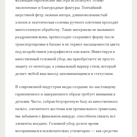
коллекций европейские мастера используют только
экологичные и благородные фактуры. Тончайший
шерстяной фетр, нежная ангора, длинноволокнистый
хлопок и экзотическая соломка ручного плетения проходят
многоэтапную обработку. Такие материалы не вызывают
раздражения кожи, превосходно сохраняют форму после
транспортировки в багаже и не теряют насыщенности цвета
под воздействием ультрафиолета или влаги. Инвестируя в
качественный головной убор, вы приобретаете не просто
защиту от непогоды, а уникальный маркер стиля, который
делает любой ваш выход запоминающимся и статусным.
В современной индустрии моды создание по-настоящему
гармоничного и завершенного образа требует внимания к
деталям. Часто, собрав безупречную базу из качественного
пальто, элегантного костюма или премиального трикотажа,
мы забываем о финальном аккорде, способном связать все
элементы воедино. Головной убор долгое время
воспринимался исключительно утилитарно — как средство