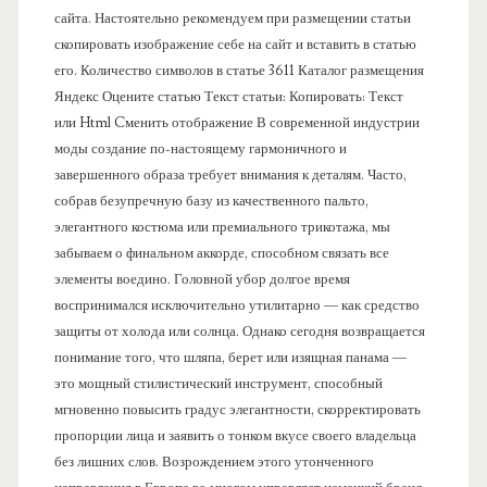
сайта. Настоятельно рекомендуем при размещении статьи
л
скопировать изображение себе на сайт и вставить в статью
его. Количество символов в статье 3611 Каталог размещения
ь
Яндекс Оцените статью Текст статьи: Копировать: Текст
или Html Cменить отображение В современной индустрии
моды создание по-настоящему гармоничного и
завершенного образа требует внимания к деталям. Часто,
собрав безупречную базу из качественного пальто,
элегантного костюма или премиального трикотажа, мы
забываем о финальном аккорде, способном связать все
элементы воедино. Головной убор долгое время
воспринимался исключительно утилитарно — как средство
защиты от холода или солнца. Однако сегодня возвращается
понимание того, что шляпа, берет или изящная панама —
это мощный стилистический инструмент, способный
мгновенно повысить градус элегантности, скорректировать
пропорции лица и заявить о тонком вкусе своего владельца
без лишних слов. Возрождением этого утонченного