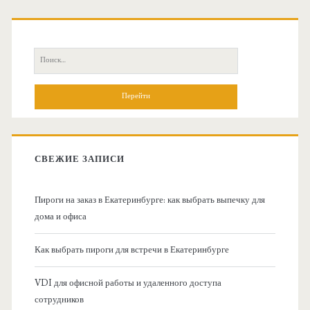
О
с
П
н
о
и
о
с
к
в
:
СВЕЖИЕ ЗАПИСИ
н
Пироги на заказ в Екатеринбурге: как выбрать выпечку для
а
дома и офиса
я
Как выбрать пироги для встречи в Екатеринбурге
б
VDI для офисной работы и удаленного доступа
сотрудников