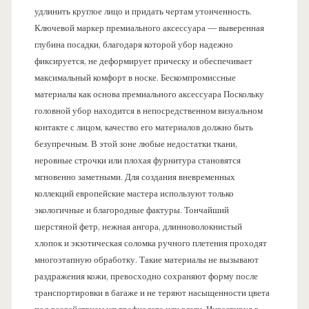
удлинить круглое лицо и придать чертам утонченность.
Ключевой маркер премиального аксессуара — выверенная
глубина посадки, благодаря которой убор надежно
фиксируется, не деформирует прическу и обеспечивает
максимальный комфорт в носке. Бескомпромиссные
материалы как основа премиального аксессуара Поскольку
головной убор находится в непосредственном визуальном
контакте с лицом, качество его материалов должно быть
безупречным. В этой зоне любые недостатки ткани,
неровные строчки или плохая фурнитура становятся
мгновенно заметными. Для создания вневременных
коллекций европейские мастера используют только
экологичные и благородные фактуры. Тончайший
шерстяной фетр, нежная ангора, длинноволокнистый
хлопок и экзотическая соломка ручного плетения проходят
многоэтапную обработку. Такие материалы не вызывают
раздражения кожи, превосходно сохраняют форму после
транспортировки в багаже и не теряют насыщенности цвета