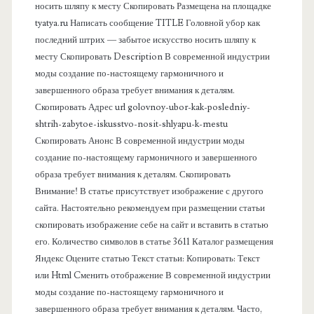
носить шляпу к месту Скопировать Размещена на площадке
а
tyatya.ru Написать сообщение TITLE Головной убор как
последний штрих — забытое искусство носить шляпу к
я
месту Скопировать Description В современной индустрии
моды создание по-настоящему гармоничного и
п
завершенного образа требует внимания к деталям.
Скопировать Адрес url golovnoy-ubor-kak-posledniy-
а
shtrih-zabytoe-iskusstvo-nosit-shlyapu-k-mestu
Скопировать Анонс В современной индустрии моды
н
создание по-настоящему гармоничного и завершенного
образа требует внимания к деталям. Скопировать
е
Внимание! В статье присутствует изображение с другого
сайта. Настоятельно рекомендуем при размещении статьи
л
скопировать изображение себе на сайт и вставить в статью
его. Количество символов в статье 3611 Каталог размещения
ь
Яндекс Оцените статью Текст статьи: Копировать: Текст
или Html Cменить отображение В современной индустрии
моды создание по-настоящему гармоничного и
завершенного образа требует внимания к деталям. Часто,