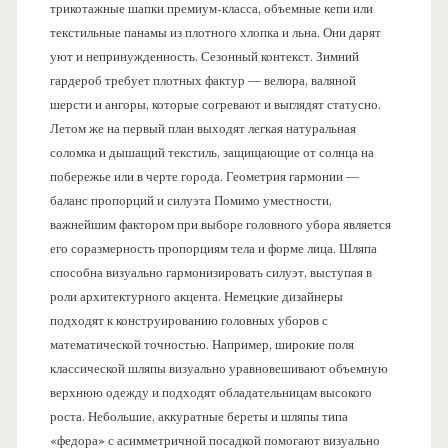
трикотажные шапки премиум-класса, объемные кепи или
текстильные панамы из плотного хлопка и льна. Они дарят
уют и непринужденность. Сезонный контекст. Зимний
гардероб требует плотных фактур — велюра, валяной
шерсти и ангоры, которые согревают и выглядят статусно.
Летом же на первый план выходят легкая натуральная
соломка и дышащий текстиль, защищающие от солнца на
побережье или в черте города. Геометрия гармонии —
баланс пропорций и силуэта Помимо уместности,
важнейшим фактором при выборе головного убора является
его соразмерность пропорциям тела и форме лица. Шляпа
способна визуально гармонизировать силуэт, выступая в
роли архитектурного акцента. Немецкие дизайнеры
подходят к конструированию головных уборов с
математической точностью. Например, широкие поля
классической шляпы визуально уравновешивают объемную
верхнюю одежду и подходят обладательницам высокого
роста. Небольшие, аккуратные береты и шляпы типа
«федора» с асимметричной посадкой помогают визуально