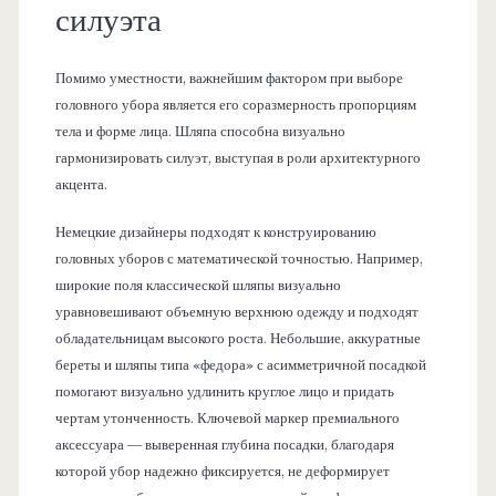
силуэта
Помимо уместности, важнейшим фактором при выборе
головного убора является его соразмерность пропорциям
тела и форме лица. Шляпа способна визуально
гармонизировать силуэт, выступая в роли архитектурного
акцента.
Немецкие дизайнеры подходят к конструированию
головных уборов с математической точностью. Например,
широкие поля классической шляпы визуально
уравновешивают объемную верхнюю одежду и подходят
обладательницам высокого роста. Небольшие, аккуратные
береты и шляпы типа «федора» с асимметричной посадкой
помогают визуально удлинить круглое лицо и придать
чертам утонченность. Ключевой маркер премиального
аксессуара — выверенная глубина посадки, благодаря
которой убор надежно фиксируется, не деформирует