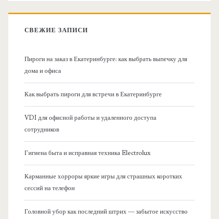
о
к
в
:
СВЕЖИЕ ЗАПИСИ
н
Пироги на заказ в Екатеринбурге: как выбрать выпечку для
а
дома и офиса
я
Как выбрать пироги для встречи в Екатеринбурге
б
VDI для офисной работы и удаленного доступа
сотрудников
о
Гигиена быта и исправная техника Electrolux
к
Карманные хорроры яркие игры для страшных коротких
о
сессий на телефон
в
Головной убор как последний штрих — забытое искусство