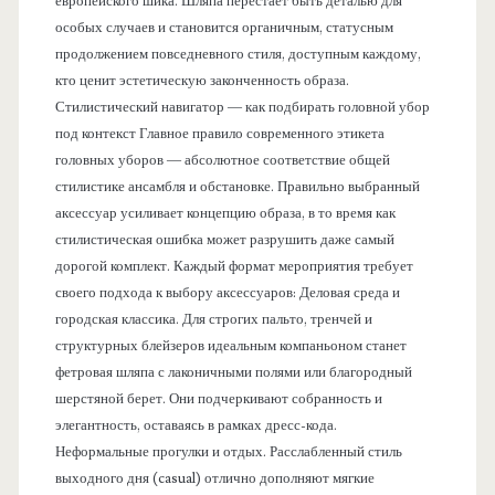
европейского шика. Шляпа перестает быть деталью для
особых случаев и становится органичным, статусным
продолжением повседневного стиля, доступным каждому,
кто ценит эстетическую законченность образа.
Стилистический навигатор — как подбирать головной убор
под контекст Главное правило современного этикета
головных уборов — абсолютное соответствие общей
стилистике ансамбля и обстановке. Правильно выбранный
аксессуар усиливает концепцию образа, в то время как
стилистическая ошибка может разрушить даже самый
дорогой комплект. Каждый формат мероприятия требует
своего подхода к выбору аксессуаров: Деловая среда и
городская классика. Для строгих пальто, тренчей и
структурных блейзеров идеальным компаньоном станет
фетровая шляпа с лаконичными полями или благородный
шерстяной берет. Они подчеркивают собранность и
элегантность, оставаясь в рамках дресс-кода.
Неформальные прогулки и отдых. Расслабленный стиль
выходного дня (casual) отлично дополняют мягкие