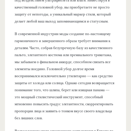
под воздействием ультрафиолета или влаги. Инвестируя в
качественный головной убор, вы приобретаете не просто
защиту от непогоды, а уникальный маркер стиля, который
делает любой ваш выход запоминающимся и статусным.
В современной индустрии моды создание по-настоящему
гармоничного и завершенного образа требует внимания к
деталям. Часто, собрав безупречную базу из качественного
пальто, элегантного костюма или премиального трикотажа,
мы забываем о финальном аккорде, способном связать все
элементы воедино. Головной убор долгое время
воспринимался исключительно утилитарно — как средство
защиты от холода или солнца. Однако сегодня возвращается
понимание того, что шляпа, берет или изящная панама —
это мощный стилистический инструмент, способный
мгновенно повысить градус элегантности, скорректировать
пропорции лица и заявить о тонком вкусе своего владельца
без лишних слов.
Возрождением этого утонченного направления в Европе во