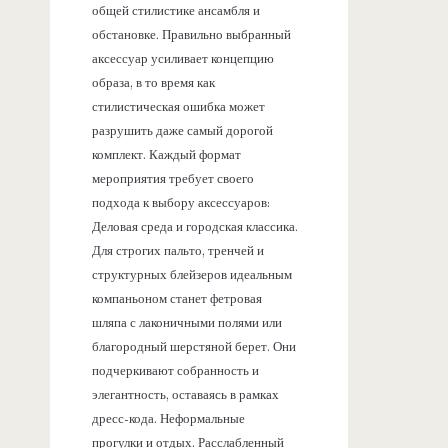
общей стилистике ансамбля и
обстановке. Правильно выбранный
аксессуар усиливает концепцию
образа, в то время как
стилистическая ошибка может
разрушить даже самый дорогой
комплект. Каждый формат
мероприятия требует своего
подхода к выбору аксессуаров:
Деловая среда и городская классика.
Для строгих пальто, тренчей и
структурных блейзеров идеальным
компаньоном станет фетровая
шляпа с лаконичными полями или
благородный шерстяной берет. Они
подчеркивают собранность и
элегантность, оставаясь в рамках
дресс-кода. Неформальные
прогулки и отдых. Расслабленный