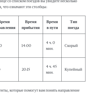
лице со списком поездов вы увидите несколько
, что означают эти столбцы:
Время
Время
Время
Тип
равления
прибытия
в пути
поезда
4 ч. 0
00
14:00
Скорый
мин.
4 ч. 45
0
20:15
Купейный
мин.
нты, которые помогут вам понять направление