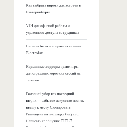
я
Как выбрать пироги для встречи в
Екатеринбурге
б
VDI для офисной работы и
о
удаленного доступа сотрудников
к
Гигиена быта и исправная техника
Electrolux
о
Карманные хорроры яркие игры
в
для страшных коротких сессий на
телефон
а
Головной убор как последний
я
штрих — забытое искусство носить
шляпу к месту Скопировать
п
Размещена на площадке tyatya.ru
Написать сообщение TITLE