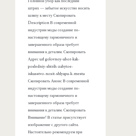
а
Головной убор как последний
штрих — забытое искусство носить
н
шляпу к месту Скопировать
Description В современной
е
индустрии моды создание по-
настоящему гармоничного и
л
завершенного образа требует
внимания к деталям. Скопировать
ь
Адрес url golovnoy-ubor-kak-
posledniy-shtrih-zabytoe-
iskusstvo-nosit-shlyapu-k-mestu
Скопировать Анонс В современной
индустрии моды создание по-
настоящему гармоничного и
завершенного образа требует
внимания к деталям. Скопировать
Внимание! В статье присутствует
изображение с другого сайта.
Настоятельно рекомендуем при