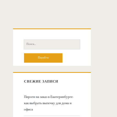
О
с
П
о
н
и
с
о
к
:
в
СВЕЖИЕ ЗАПИСИ
н
Пироги на заказ в Екатеринбурге:
как выбрать выпечку для дома и
а
офиса