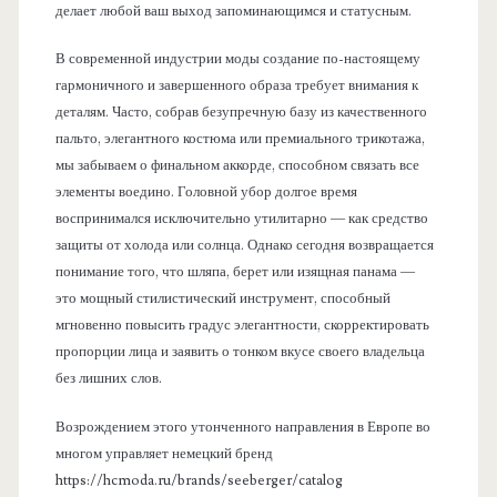
делает любой ваш выход запоминающимся и статусным.
В современной индустрии моды создание по-настоящему
гармоничного и завершенного образа требует внимания к
деталям. Часто, собрав безупречную базу из качественного
пальто, элегантного костюма или премиального трикотажа,
мы забываем о финальном аккорде, способном связать все
элементы воедино. Головной убор долгое время
воспринимался исключительно утилитарно — как средство
защиты от холода или солнца. Однако сегодня возвращается
понимание того, что шляпа, берет или изящная панама —
это мощный стилистический инструмент, способный
мгновенно повысить градус элегантности, скорректировать
пропорции лица и заявить о тонком вкусе своего владельца
без лишних слов.
Возрождением этого утонченного направления в Европе во
многом управляет немецкий бренд
https://hcmoda.ru/brands/seeberger/catalog