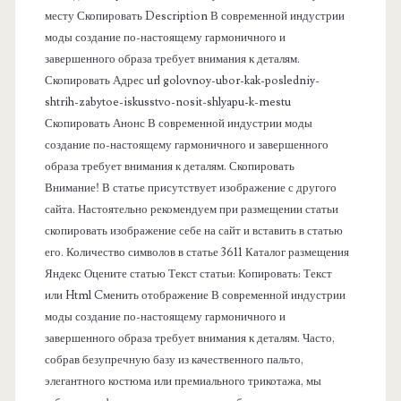
я
месту Скопировать Description В современной индустрии
моды создание по-настоящему гармоничного и
п
завершенного образа требует внимания к деталям.
Скопировать Адрес url golovnoy-ubor-kak-posledniy-
а
shtrih-zabytoe-iskusstvo-nosit-shlyapu-k-mestu
Скопировать Анонс В современной индустрии моды
н
создание по-настоящему гармоничного и завершенного
образа требует внимания к деталям. Скопировать
е
Внимание! В статье присутствует изображение с другого
сайта. Настоятельно рекомендуем при размещении статьи
л
скопировать изображение себе на сайт и вставить в статью
его. Количество символов в статье 3611 Каталог размещения
ь
Яндекс Оцените статью Текст статьи: Копировать: Текст
или Html Cменить отображение В современной индустрии
моды создание по-настоящему гармоничного и
завершенного образа требует внимания к деталям. Часто,
собрав безупречную базу из качественного пальто,
элегантного костюма или премиального трикотажа, мы