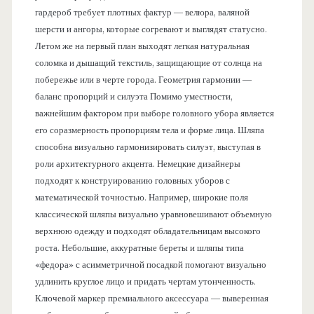
гардероб требует плотных фактур — велюра, валяной
шерсти и ангоры, которые согревают и выглядят статусно.
Летом же на первый план выходят легкая натуральная
соломка и дышащий текстиль, защищающие от солнца на
побережье или в черте города. Геометрия гармонии —
баланс пропорций и силуэта Помимо уместности,
важнейшим фактором при выборе головного убора является
его соразмерность пропорциям тела и форме лица. Шляпа
способна визуально гармонизировать силуэт, выступая в
роли архитектурного акцента. Немецкие дизайнеры
подходят к конструированию головных уборов с
математической точностью. Например, широкие поля
классической шляпы визуально уравновешивают объемную
верхнюю одежду и подходят обладательницам высокого
роста. Небольшие, аккуратные береты и шляпы типа
«федора» с асимметричной посадкой помогают визуально
удлинить круглое лицо и придать чертам утонченность.
Ключевой маркер премиального аксессуара — выверенная