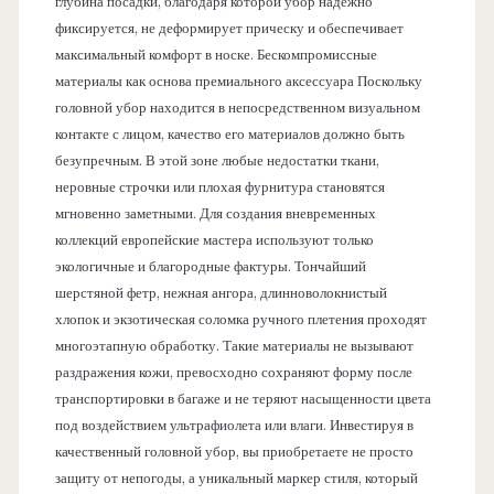
глубина посадки, благодаря которой убор надежно
фиксируется, не деформирует прическу и обеспечивает
максимальный комфорт в носке. Бескомпромиссные
материалы как основа премиального аксессуара Поскольку
головной убор находится в непосредственном визуальном
контакте с лицом, качество его материалов должно быть
безупречным. В этой зоне любые недостатки ткани,
неровные строчки или плохая фурнитура становятся
мгновенно заметными. Для создания вневременных
коллекций европейские мастера используют только
экологичные и благородные фактуры. Тончайший
шерстяной фетр, нежная ангора, длинноволокнистый
хлопок и экзотическая соломка ручного плетения проходят
многоэтапную обработку. Такие материалы не вызывают
раздражения кожи, превосходно сохраняют форму после
транспортировки в багаже и не теряют насыщенности цвета
под воздействием ультрафиолета или влаги. Инвестируя в
качественный головной убор, вы приобретаете не просто
защиту от непогоды, а уникальный маркер стиля, который