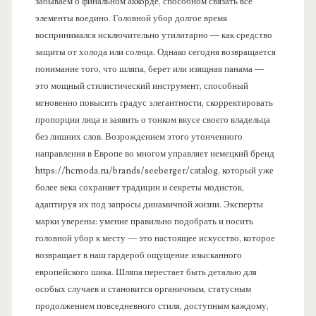
забываем о финальном аккорде, способном связать все
элементы воедино. Головной убор долгое время
воспринимался исключительно утилитарно — как средство
защиты от холода или солнца. Однако сегодня возвращается
понимание того, что шляпа, берет или изящная панама —
это мощный стилистический инструмент, способный
мгновенно повысить градус элегантности, скорректировать
пропорции лица и заявить о тонком вкусе своего владельца
без лишних слов. Возрождением этого утонченного
направления в Европе во многом управляет немецкий бренд
https://hcmoda.ru/brands/seeberger/catalog, который уже
более века сохраняет традиции и секреты модисток,
адаптируя их под запросы динамичной жизни. Эксперты
марки уверены: умение правильно подобрать и носить
головной убор к месту — это настоящее искусство, которое
возвращает в наш гардероб ощущение изысканного
европейского шика. Шляпа перестает быть деталью для
особых случаев и становится органичным, статусным
продолжением повседневного стиля, доступным каждому,