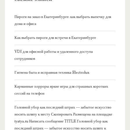
н
Пироги на заказ в Екатеринбурге: как выбрать выпечку для
а
дома и офиса
я
Как выбрать пироги для встречи в Екатеринбурге
б
VDI для офисной работы и удаленного доступа
сотрудников
о
Гигиена быта и исправная техника Electrolux
к
Карманные хорроры яркие игры для страшных коротких
о
сессий на телефон
в
Головной убор как последний штрих — забытое искусство
носить шляпу к месту Скопировать Размещена на площадке
а
tyatya.ru Написать сообщение TITLE Головной убор как
последний штрих — забытое искусство носить шляпу к