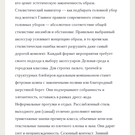
кто ценит эстетическую законченность образа.
Стилистический навигатор — как подбирать головной убор
под контекст Главное правило современного этикета
головных уборов — абсолютное соответствие общей
стилистике ансамбля и обстановке. Правильно выбранный
аксессуар усиливает концепцию образа, в то время как
стилистическая ошибка может разрушить даже самый
дорогой комплект. Каждый формат мероприятия требует
своего подхода к выбору аксессуаров: Деловая среда и
городская классика. Для строгих пальто, тренчей и
структурных блейзеров идеальным компаньоном станет
фетровая шляпа с лаконичными полями или благородный
шерстяной берет. Они подчеркивают собранность и
элегантность, оставаясь в рамках дресс-кода.
Неформальные прогулки и отдых. Расслабленный стиль
выходного дня (casual) отлично дополняют мягкие
трикотажные шапки премиум-класса, объемные кепи или
текстильные панамы из плотного хлопка и льна. Они дарят
уют и непринужденность. Сезонный контекст. Зимний