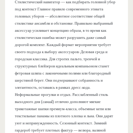
Стилистический навигатор — как подбирать головной убор
под контекст Главное правило современного этикета
головных уборов — абсолютное соответствие общей
стилистике ансамбля и обстановке. Правильно выбранный
аксессуар усиливает концепцию образа, в то время как
стилистическая ошибка может разрушить даже самый
дорогой комплект. Каждый формат мероприятия требует
своего подхода к выбору аксессуаров: Деловая среда и
городская классика. Для строгих пальто, тренчей и
структурных блейзеров идеальным компаньоном станет
фетровая шляпа с лаконичными полями или благородный
шерстяной берет. Они подчеркивают собранность и
элегантность, оставаясь в рамках дресс-кода.
Неформальные прогулки и отдых. Расслабленный стиль
выходного дня (casual) отлично дополняют мягкие
трикотажные шапки премиум-класса, объемные кепи или
текстильные панамы из плотного хлопка и льна. Они дарят
уют и непринужденность. Сезонный контекст. Зимний
гардероб требует плотных фактур — велюра, валяной