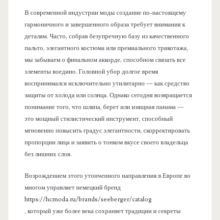
В современной индустрии моды создание по-настоящему
гармоничного и завершенного образа требует внимания к
деталям. Часто, собрав безупречную базу из качественного
пальто, элегантного костюма или премиального трикотажа,
мы забываем о финальном аккорде, способном связать все
элементы воедино. Головной убор долгое время
воспринимался исключительно утилитарно — как средство
защиты от холода или солнца. Однако сегодня возвращается
понимание того, что шляпа, берет или изящная панама —
это мощный стилистический инструмент, способный
мгновенно повысить градус элегантности, скорректировать
пропорции лица и заявить о тонком вкусе своего владельца
без лишних слов.
Возрождением этого утонченного направления в Европе во
многом управляет немецкий бренд
https://hcmoda.ru/brands/seeberger/catalog
, который уже более века сохраняет традиции и секреты