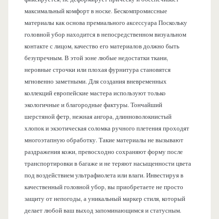
максимальный комфорт в носке. Бескомпромиссные
материалы как основа премиального аксессуара Поскольку
головной убор находится в непосредственном визуальном
контакте с лицом, качество его материалов должно быть
безупречным. В этой зоне любые недостатки ткани,
неровные строчки или плохая фурнитура становятся
мгновенно заметными. Для создания вневременных
коллекций европейские мастера используют только
экологичные и благородные фактуры. Тончайший
шерстяной фетр, нежная ангора, длинноволокнистый
хлопок и экзотическая соломка ручного плетения проходят
многоэтапную обработку. Такие материалы не вызывают
раздражения кожи, превосходно сохраняют форму после
транспортировки в багаже и не теряют насыщенности цвета
под воздействием ультрафиолета или влаги. Инвестируя в
качественный головной убор, вы приобретаете не просто
защиту от непогоды, а уникальный маркер стиля, который
делает любой ваш выход запоминающимся и статусным.