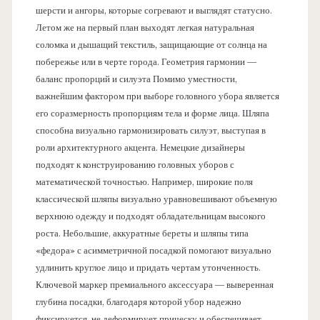
шерсти и ангоры, которые согревают и выглядят статусно.
Летом же на первый план выходят легкая натуральная
соломка и дышащий текстиль, защищающие от солнца на
побережье или в черте города. Геометрия гармонии —
баланс пропорций и силуэта Помимо уместности,
важнейшим фактором при выборе головного убора является
его соразмерность пропорциям тела и форме лица. Шляпа
способна визуально гармонизировать силуэт, выступая в
роли архитектурного акцента. Немецкие дизайнеры
подходят к конструированию головных уборов с
математической точностью. Например, широкие поля
классической шляпы визуально уравновешивают объемную
верхнюю одежду и подходят обладательницам высокого
роста. Небольшие, аккуратные береты и шляпы типа
«федора» с асимметричной посадкой помогают визуально
удлинить круглое лицо и придать чертам утонченность.
Ключевой маркер премиального аксессуара — выверенная
глубина посадки, благодаря которой убор надежно
фиксируется, не деформирует прическу и обеспечивает