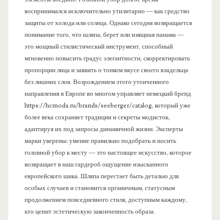
ь
воспринимался исключительно утилитарно — как средство
защиты от холода или солнца. Однако сегодня возвращается
понимание того, что шляпа, берет или изящная панама —
это мощный стилистический инструмент, способный
мгновенно повысить градус элегантности, скорректировать
пропорции лица и заявить о тонком вкусе своего владельца
без лишних слов. Возрождением этого утонченного
направления в Европе во многом управляет немецкий бренд
https://hcmoda.ru/brands/seeberger/catalog, который уже
более века сохраняет традиции и секреты модисток,
адаптируя их под запросы динамичной жизни. Эксперты
марки уверены: умение правильно подобрать и носить
головной убор к месту — это настоящее искусство, которое
возвращает в наш гардероб ощущение изысканного
европейского шика. Шляпа перестает быть деталью для
особых случаев и становится органичным, статусным
продолжением повседневного стиля, доступным каждому,
кто ценит эстетическую законченность образа.