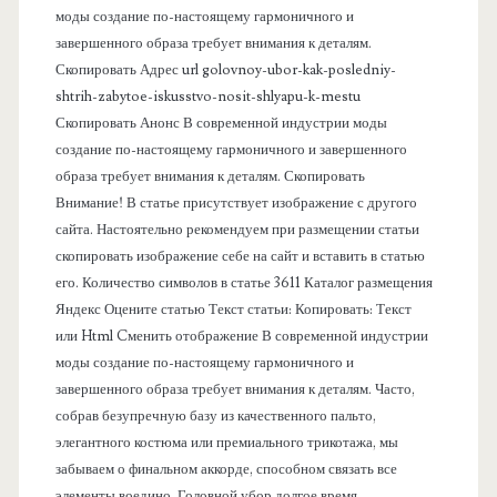
моды создание по-настоящему гармоничного и
о
завершенного образа требует внимания к деталям.
Скопировать Адрес url golovnoy-ubor-kak-posledniy-
в
shtrih-zabytoe-iskusstvo-nosit-shlyapu-k-mestu
Скопировать Анонс В современной индустрии моды
а
создание по-настоящему гармоничного и завершенного
образа требует внимания к деталям. Скопировать
я
Внимание! В статье присутствует изображение с другого
сайта. Настоятельно рекомендуем при размещении статьи
п
скопировать изображение себе на сайт и вставить в статью
его. Количество символов в статье 3611 Каталог размещения
а
Яндекс Оцените статью Текст статьи: Копировать: Текст
или Html Cменить отображение В современной индустрии
н
моды создание по-настоящему гармоничного и
завершенного образа требует внимания к деталям. Часто,
е
собрав безупречную базу из качественного пальто,
элегантного костюма или премиального трикотажа, мы
л
забываем о финальном аккорде, способном связать все
элементы воедино. Головной убор долгое время