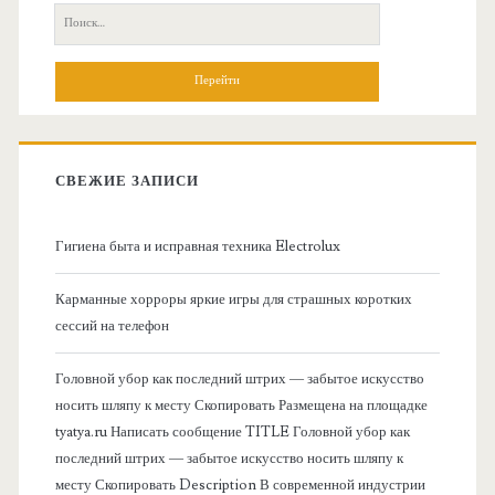
с
П
н
о
и
о
с
к
в
:
СВЕЖИЕ ЗАПИСИ
н
Гигиена быта и исправная техника Electrolux
а
Карманные хорроры яркие игры для страшных коротких
я
сессий на телефон
б
Головной убор как последний штрих — забытое искусство
носить шляпу к месту Скопировать Размещена на площадке
о
tyatya.ru Написать сообщение TITLE Головной убор как
последний штрих — забытое искусство носить шляпу к
к
месту Скопировать Description В современной индустрии