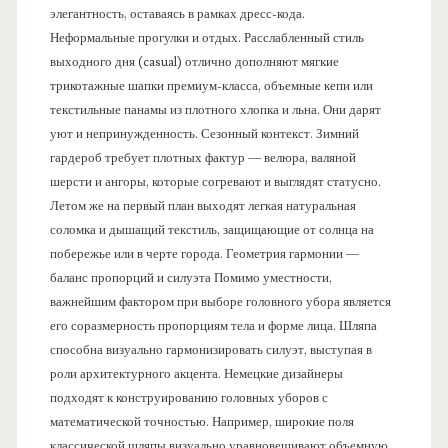
элегантность, оставаясь в рамках дресс-кода.
Неформальные прогулки и отдых. Расслабленный стиль
выходного дня (casual) отлично дополняют мягкие
трикотажные шапки премиум-класса, объемные кепи или
текстильные панамы из плотного хлопка и льна. Они дарят
уют и непринужденность. Сезонный контекст. Зимний
гардероб требует плотных фактур — велюра, валяной
шерсти и ангоры, которые согревают и выглядят статусно.
Летом же на первый план выходят легкая натуральная
соломка и дышащий текстиль, защищающие от солнца на
побережье или в черте города. Геометрия гармонии —
баланс пропорций и силуэта Помимо уместности,
важнейшим фактором при выборе головного убора является
его соразмерность пропорциям тела и форме лица. Шляпа
способна визуально гармонизировать силуэт, выступая в
роли архитектурного акцента. Немецкие дизайнеры
подходят к конструированию головных уборов с
математической точностью. Например, широкие поля
классической шляпы визуально уравновешивают объемную