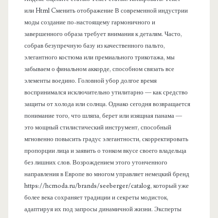
или Html Cменить отображение В современной индустрии
моды создание по-настоящему гармоничного и
завершенного образа требует внимания к деталям. Часто,
собрав безупречную базу из качественного пальто,
элегантного костюма или премиального трикотажа, мы
забываем о финальном аккорде, способном связать все
элементы воедино. Головной убор долгое время
воспринимался исключительно утилитарно — как средство
защиты от холода или солнца. Однако сегодня возвращается
понимание того, что шляпа, берет или изящная панама —
это мощный стилистический инструмент, способный
мгновенно повысить градус элегантности, скорректировать
пропорции лица и заявить о тонком вкусе своего владельца
без лишних слов. Возрождением этого утонченного
направления в Европе во многом управляет немецкий бренд
https://hcmoda.ru/brands/seeberger/catalog, который уже
более века сохраняет традиции и секреты модисток,
адаптируя их под запросы динамичной жизни. Эксперты