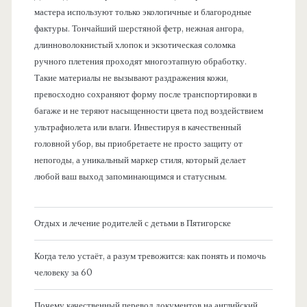
мастера используют только экологичные и благородные
фактуры. Тончайший шерстяной фетр, нежная ангора,
длинноволокнистый хлопок и экзотическая соломка
ручного плетения проходят многоэтапную обработку.
Такие материалы не вызывают раздражения кожи,
превосходно сохраняют форму после транспортировки в
багаже и не теряют насыщенности цвета под воздействием
ультрафиолета или влаги. Инвестируя в качественный
головной убор, вы приобретаете не просто защиту от
непогоды, а уникальный маркер стиля, который делает
любой ваш выход запоминающимся и статусным.
Отдых и лечение родителей с детьми в Пятигорске
Когда тело устаёт, а разум тревожится: как понять и помочь
человеку за 60
Почему качественный перевод документов на английский