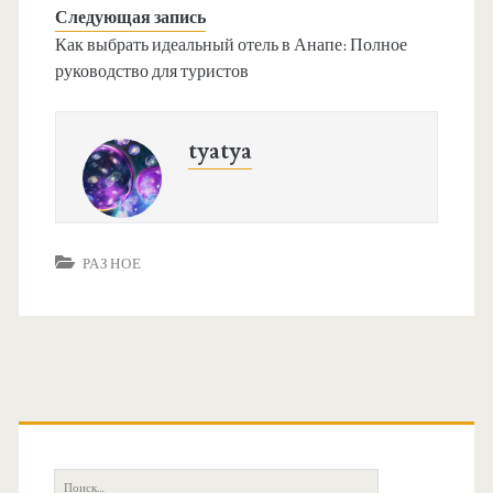
Следующая запись
Как выбрать идеальный отель в Анапе: Полное
руководство для туристов
tyatya
РАЗНОЕ
О
с
П