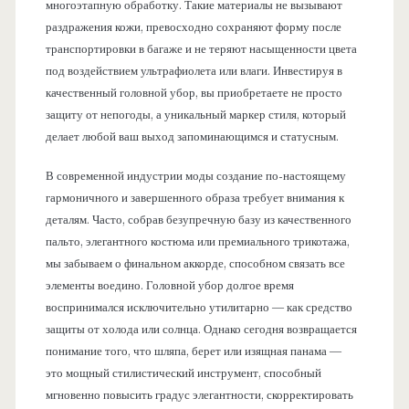
многоэтапную обработку. Такие материалы не вызывают
раздражения кожи, превосходно сохраняют форму после
транспортировки в багаже и не теряют насыщенности цвета
под воздействием ультрафиолета или влаги. Инвестируя в
качественный головной убор, вы приобретаете не просто
защиту от непогоды, а уникальный маркер стиля, который
делает любой ваш выход запоминающимся и статусным.
В современной индустрии моды создание по-настоящему
гармоничного и завершенного образа требует внимания к
деталям. Часто, собрав безупречную базу из качественного
пальто, элегантного костюма или премиального трикотажа,
мы забываем о финальном аккорде, способном связать все
элементы воедино. Головной убор долгое время
воспринимался исключительно утилитарно — как средство
защиты от холода или солнца. Однако сегодня возвращается
понимание того, что шляпа, берет или изящная панама —
это мощный стилистический инструмент, способный
мгновенно повысить градус элегантности, скорректировать