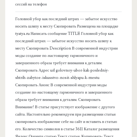
о
сессий на телефон
в
Головной убор как последний штрих — забытое искусство
носить шляпу к месту Скопировать Размещена на площадке
а
tyatya.ru Написать сообщение TITLE Головной убор как
последний штрих — забытое искусство носить шляпу к
я
месту Скопировать Description В современной индустрии
моды создание по-настоящему гармоничного и
п
завершенного образа требует внимания к деталям.
Скопировать Адрес url golovnoy-ubor-kak-posledniy-
а
shtrih-zabytoe-iskusstvo-nosit-shlyapu-k-mestu
Скопировать Анонс В современной индустрии моды
н
создание по-настоящему гармоничного и завершенного
образа требует внимания к деталям. Скопировать
е
Внимание! В статье присутствует изображение с другого
сайта. Настоятельно рекомендуем при размещении статьи
л
скопировать изображение себе на сайт и вставить в статью
его. Количество символов в статье 3611 Каталог размещения
ь
Яндекс Оцените статью Текст статьи: Копировать: Текст