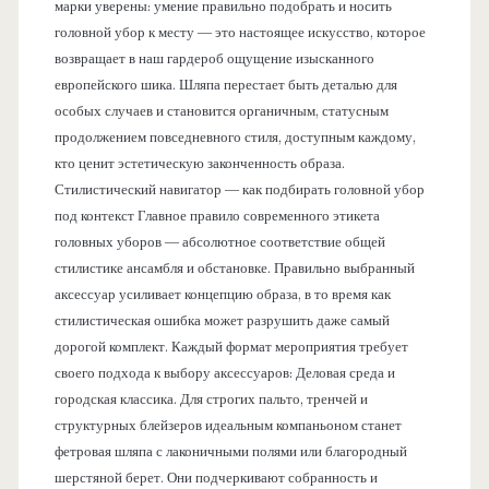
марки уверены: умение правильно подобрать и носить
головной убор к месту — это настоящее искусство, которое
возвращает в наш гардероб ощущение изысканного
европейского шика. Шляпа перестает быть деталью для
особых случаев и становится органичным, статусным
продолжением повседневного стиля, доступным каждому,
кто ценит эстетическую законченность образа.
Стилистический навигатор — как подбирать головной убор
под контекст Главное правило современного этикета
головных уборов — абсолютное соответствие общей
стилистике ансамбля и обстановке. Правильно выбранный
аксессуар усиливает концепцию образа, в то время как
стилистическая ошибка может разрушить даже самый
дорогой комплект. Каждый формат мероприятия требует
своего подхода к выбору аксессуаров: Деловая среда и
городская классика. Для строгих пальто, тренчей и
структурных блейзеров идеальным компаньоном станет
фетровая шляпа с лаконичными полями или благородный
шерстяной берет. Они подчеркивают собранность и