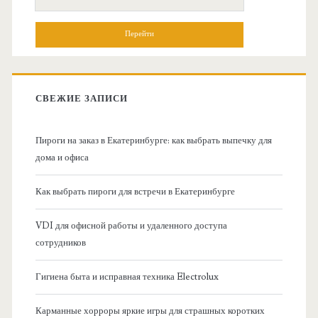
н
о
и
о
с
к
в
:
СВЕЖИЕ ЗАПИСИ
н
Пироги на заказ в Екатеринбурге: как выбрать выпечку для
а
дома и офиса
я
Как выбрать пироги для встречи в Екатеринбурге
б
VDI для офисной работы и удаленного доступа
сотрудников
о
Гигиена быта и исправная техника Electrolux
к
Карманные хорроры яркие игры для страшных коротких