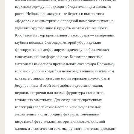
верхнюю одежду и подходят обладательницам высокого
роста. Небольшие, аккуратные береты и шляпы типа
«федора» с асимметричной посадкой помогают визуально
удлинить круглое лицо и придать чертам утонченность.
Ключевой маркер премиального аксессуара — выверенная
глубина посадки, благодаря которой убор надежно
фиксируется, не деформирует прическу и обеспечивает
максимальный комфорт в носке. Бескомпромиссные
материалы как основа премиального аксессуара Поскольку
головной убор находится в непосредственном визуальном
контакте с лицом, качество его материалов должно быть
безупречным. В этой зоне любые недостатки ткани,
неровные строчки или плохая фурнитура становятся
мгновенно заметными. Для создания вневременных
коллекций европейские мастера используют только
экологичные и благородные фактуры. Тончайший
шерстяной фетр, нежная ангора, длинноволокнистый
хлопок и экзотическая соломка ручного плетения проходят