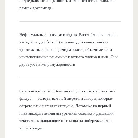
подчеркивают собранность и элегантность, оставаясь в
рамках дресс-кода.
Неформальные прогулки и отдых. Расслабленный стиль
выходного дня (casual) отлично дополняют мягкие
трикотажные шапки премиум-класса, объемные кепи
или текстильные панамы из плотного хлопка и льна. Они
дарят уют и непринужденность.
Сезонный контекст. Зимний гардероб требует плотных
фактур — велюра, валяной шерсти и ангоры, которые
согревают и выглядят статусно. Летом же на первый
план выходят легкая натуральная соломка и дышащий
текстиль, защищающие от солнца на побережье или в
черте города.