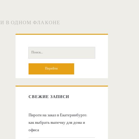
ИИ В ОДНОМ ФЛАКОНЕ
О
с
П
о
н
и
с
о
к
:
в
СВЕЖИЕ ЗАПИСИ
н
Пироги на заказ в Екатеринбурге:
как выбрать выпечку для дома и
а
офиса