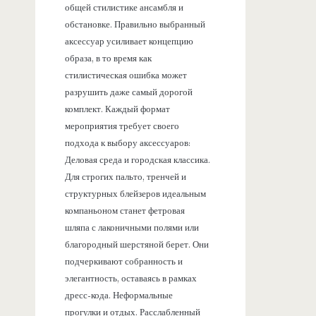
общей стилистике ансамбля и
обстановке. Правильно выбранный
аксессуар усиливает концепцию
образа, в то время как
стилистическая ошибка может
разрушить даже самый дорогой
комплект. Каждый формат
мероприятия требует своего
подхода к выбору аксессуаров:
Деловая среда и городская классика.
Для строгих пальто, тренчей и
структурных блейзеров идеальным
компаньоном станет фетровая
шляпа с лаконичными полями или
благородный шерстяной берет. Они
подчеркивают собранность и
элегантность, оставаясь в рамках
дресс-кода. Неформальные
прогулки и отдых. Расслабленный