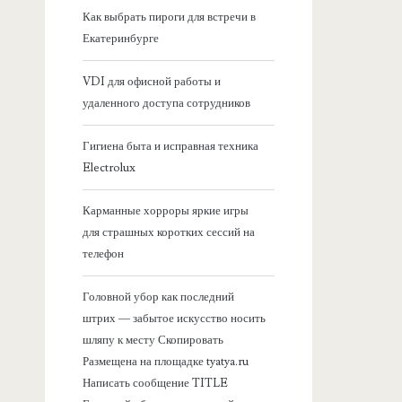
я
Как выбрать пироги для встречи в
Екатеринбурге
б
VDI для офисной работы и
о
удаленного доступа сотрудников
к
Гигиена быта и исправная техника
Electrolux
о
Карманные хорроры яркие игры
в
для страшных коротких сессий на
телефон
а
Головной убор как последний
я
штрих — забытое искусство носить
шляпу к месту Скопировать
п
Размещена на площадке tyatya.ru
Написать сообщение TITLE