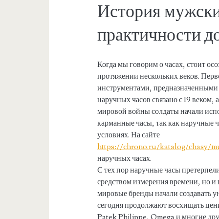
История мужски
практичности д
Когда мы говорим о часах, стоит осо
протяжении нескольких веков. Пер
инструментами, предназначенными 
наручных часов связано с 19 веком,
мировой войны солдаты начали испо
карманные часы, так как наручные 
условиях. На сайте
https://chrono.ru/katalog/chasy/m
наручных часах.
С тех пор наручные часы претерпел
средством измерения времени, но и 
мировые бренды начали создавать у
сегодня продолжают восхищать цени
Patek Philippe, Omega и многие дру