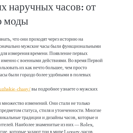
х наручных часов: от
о моды
знать, что они проходят через историю на
воначально мужские часы были функциональными
для измерения времени. Появление первых
 а именно с военными действиями. Во время Первой
льзовать их как нечто большее, чем просто
часы были гораздо более удобными в полевых
uzhskie-chasy/
вы подробнее узнаете о мужских
и множество изменений. Они стали не только
предметом статуса, стиля и утонченности. Многие
никальные традиции и дизайны часов, которые и
телей. Наиболее знаменитые из них — Rolex,
гие, которые задают тон в мире Luxury-часов.