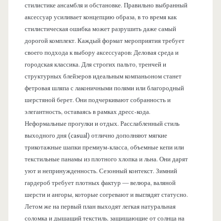
стилистике ансамбля и обстановке. Правильно выбранный
аксессуар усиливает концепцию образа, в то время как
стилистическая ошибка может разрушить даже самый
дорогой комплект. Каждый формат мероприятия требует
своего подхода к выбору аксессуаров: Деловая среда и
городская классика. Для строгих пальто, тренчей и
структурных блейзеров идеальным компаньоном станет
фетровая шляпа с лаконичными полями или благородный
шерстяной берет. Они подчеркивают собранность и
элегантность, оставаясь в рамках дресс-кода.
Неформальные прогулки и отдых. Расслабленный стиль
выходного дня (casual) отлично дополняют мягкие
трикотажные шапки премиум-класса, объемные кепи или
текстильные панамы из плотного хлопка и льна. Они дарят
уют и непринужденность. Сезонный контекст. Зимний
гардероб требует плотных фактур — велюра, валяной
шерсти и ангоры, которые согревают и выглядят статусно.
Летом же на первый план выходят легкая натуральная
соломка и дышащий текстиль, защищающие от солнца на