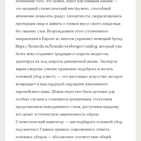
понимание того, что шляпа, берет или изящная панама —
это мощный стилистический инструмент, способный
мгновенно повысить градус элегантности, скорректировать
пропорции лица и заявить о тонком вкусе своего владельца
без лишних слов. Возрождением этого утонченного
направления в Европе во многом управляет немецкий бренд
https://hcmoda.ru/brands/seeberger/catalog, который уже
более века сохраняет традиции и секреты модисток,
адаптируя их под запросы динамичной жизни. Эксперты
марки уверены: умение правильно подобрать и носить
головной убор к месту — это настоящее искусство, которое
возвращает в наш гардероб ощущение изысканного
европейского шика. Шляпа перестает быть деталью для
особых случаев и становится органичным, статусным
продолжением повседневного стиля, доступным каждому,
кто ценит эстетическую законченность образа.
Стилистический навигатор — как подбирать головной убор
под контекст Главное правило современного этикета
головных уборов — абсолютное соответствие общей