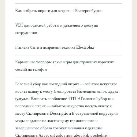
я
Как выбрать пироги для встречи в Екатеринбурге
б
VDI для офисной работы и удаленного доступа
сотрудников
о
Гигиена быта и исправная техника Electrolux
к
Карманные хорроры яркие игры для страшных коротких
о
сессий на телефон
в
Головной убор как последний штрих — забытое искусство
носить шляпу к месту Скопировать Размещена на площадке
а
tyatya.ru Написать сообщение TITLE Головной убор как
последний штрих — забытое искусство носить шляпу к
я
месту Скопировать Description В современной индустрии
моды создание по-настоящему гармоничного и
п
завершенного образа требует внимания к деталям.
Скопировать Адрес url golovnoy-ubor-kak-posledniy-