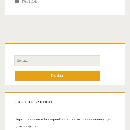
РАЗНОЕ
О
с
П
н
о
и
о
с
к
в
:
СВЕЖИЕ ЗАПИСИ
н
Пироги на заказ в Екатеринбурге: как выбрать выпечку для
а
дома и офиса