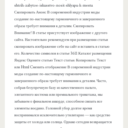
а
shtrih-zabytoe-iskusstvo-nosit-shlyapu-k-mestu
Скопировать Анонс В современной индустрии моды
н
создание по-настоящему гармоничного и завершенного
образа требует внимания к деталям. Скопировать
е
Внимание! В статье присутствует изображение с другого
сайта. Настоятельно рекомендуем при размещении статьи
л
скопировать изображение себе на сайт и вставить в статью
его. Количество символов в статье 3611 Каталог размещения
ь
Яндекс Оцените статью Текст статьи: Копировать: Текст
или Html Cменить отображение В современной индустрии
моды создание по-настоящему гармоничного и
завершенного образа требует внимания к деталям. Часто,
собрав безупречную базу из качественного пальто,
элегантного костюма или премиального трикотажа, мы
забываем о финальном аккорде, способном связать все
элементы воедино. Головной убор долгое время
воспринимался исключительно утилитарно — как средство
защиты от холода или солнца. Однако сегодня возвращается