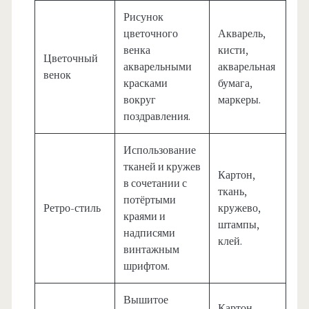
Рисунок
цветочного
Акварель,
венка
кисти,
Цветочный
акварельными
акварельная
венок
красками
бумага,
вокруг
маркеры.
поздравления.
Использование
тканей и кружев
Картон,
в сочетании с
ткань,
потёртыми
Ретро-стиль
кружево,
краями и
штампы,
надписями
клей.
винтажным
шрифтом.
Вышитое
Картон,