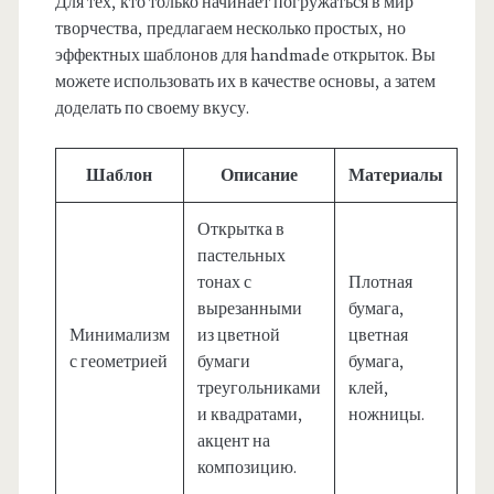
Для тех, кто только начинает погружаться в мир
творчества, предлагаем несколько простых, но
эффектных шаблонов для handmade открыток. Вы
можете использовать их в качестве основы, а затем
доделать по своему вкусу.
Шаблон
Описание
Материалы
Открытка в
пастельных
тонах с
Плотная
вырезанными
бумага,
Минимализм
из цветной
цветная
с геометрией
бумаги
бумага,
треугольниками
клей,
и квадратами,
ножницы.
акцент на
композицию.