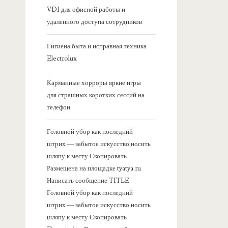
VDI для офисной работы и
я
удаленного доступа сотрудников
б
Гигиена быта и исправная техника
Electrolux
о
Карманные хорроры яркие игры
к
для страшных коротких сессий на
телефон
о
Головной убор как последний
в
штрих — забытое искусство носить
шляпу к месту Скопировать
а
Размещена на площадке tyatya.ru
Написать сообщение TITLE
я
Головной убор как последний
штрих — забытое искусство носить
п
шляпу к месту Скопировать