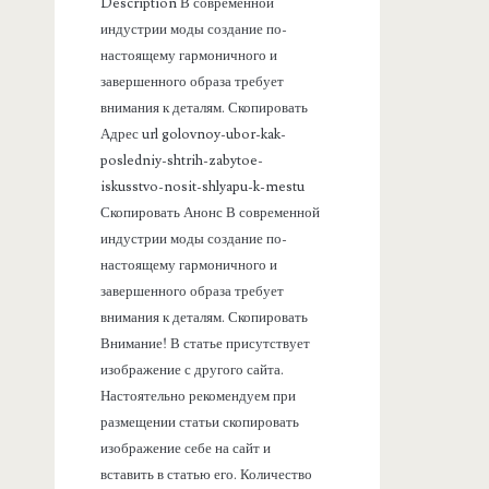
Description В современной
а
индустрии моды создание по-
настоящему гармоничного и
н
завершенного образа требует
внимания к деталям. Скопировать
е
Адрес url golovnoy-ubor-kak-
posledniy-shtrih-zabytoe-
л
iskusstvo-nosit-shlyapu-k-mestu
Скопировать Анонс В современной
ь
индустрии моды создание по-
настоящему гармоничного и
завершенного образа требует
внимания к деталям. Скопировать
Внимание! В статье присутствует
изображение с другого сайта.
Настоятельно рекомендуем при
размещении статьи скопировать
изображение себе на сайт и
вставить в статью его. Количество