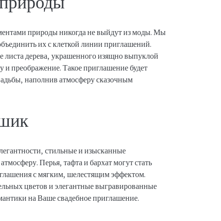
 природы
ментами природы никогда не выйдут из моды. Мы
объединить их с клеткой линии приглашений.
де листа дерева, украшенного изящно выпуклой
 и преображение. Такое приглашение будет
адьбы, наполнив атмосферу сказочным
 шик
 элегантности, стильные и изысканные
тмосферу. Перья, тафта и бархат могут стать
иглашения с мягким, шелестящим эффектом.
тельных цветов и элегантные выгравированные
мантики на Ваше свадебное приглашение.