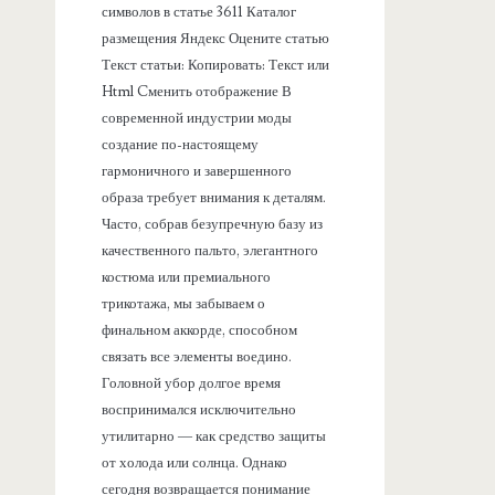
символов в статье 3611 Каталог
размещения Яндекс Оцените статью
Текст статьи: Копировать: Текст или
Html Cменить отображение В
современной индустрии моды
создание по-настоящему
гармоничного и завершенного
образа требует внимания к деталям.
Часто, собрав безупречную базу из
качественного пальто, элегантного
костюма или премиального
трикотажа, мы забываем о
финальном аккорде, способном
связать все элементы воедино.
Головной убор долгое время
воспринимался исключительно
утилитарно — как средство защиты
от холода или солнца. Однако
сегодня возвращается понимание