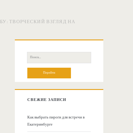
У: ТВОРЧЕСКИЙ ВЗГЛЯД НА
О
с
П
о
н
и
с
о
к
:
в
СВЕЖИЕ ЗАПИСИ
н
Как выбрать пироги для встречи в
Екатеринбурге
а