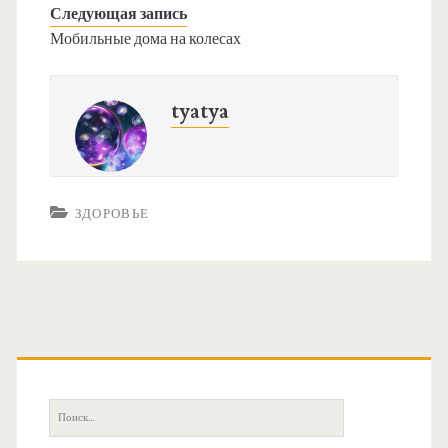
Следующая запись
Мобильные дома на колесах
tyatya
ЗДОРОВЬЕ
О
с
П
о