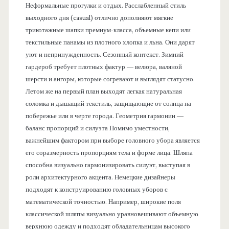
Неформальные прогулки и отдых. Расслабленный стиль
выходного дня (casual) отлично дополняют мягкие
трикотажные шапки премиум-класса, объемные кепи или
текстильные панамы из плотного хлопка и льна. Они дарят
уют и непринужденность. Сезонный контекст. Зимний
гардероб требует плотных фактур — велюра, валяной
шерсти и ангоры, которые согревают и выглядят статусно.
Летом же на первый план выходят легкая натуральная
соломка и дышащий текстиль, защищающие от солнца на
побережье или в черте города. Геометрия гармонии —
баланс пропорций и силуэта Помимо уместности,
важнейшим фактором при выборе головного убора является
его соразмерность пропорциям тела и форме лица. Шляпа
способна визуально гармонизировать силуэт, выступая в
роли архитектурного акцента. Немецкие дизайнеры
подходят к конструированию головных уборов с
математической точностью. Например, широкие поля
классической шляпы визуально уравновешивают объемную
верхнюю одежду и подходят обладательницам высокого