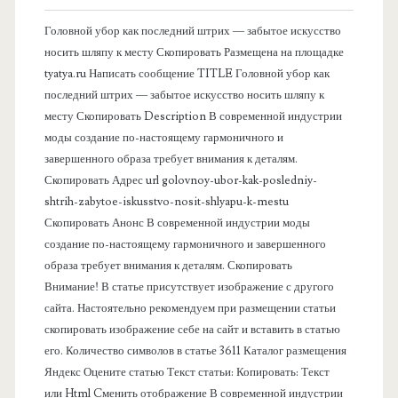
в
Головной убор как последний штрих — забытое искусство
носить шляпу к месту Скопировать Размещена на площадке
а
tyatya.ru Написать сообщение TITLE Головной убор как
последний штрих — забытое искусство носить шляпу к
я
месту Скопировать Description В современной индустрии
моды создание по-настоящему гармоничного и
п
завершенного образа требует внимания к деталям.
Скопировать Адрес url golovnoy-ubor-kak-posledniy-
а
shtrih-zabytoe-iskusstvo-nosit-shlyapu-k-mestu
Скопировать Анонс В современной индустрии моды
н
создание по-настоящему гармоничного и завершенного
образа требует внимания к деталям. Скопировать
е
Внимание! В статье присутствует изображение с другого
сайта. Настоятельно рекомендуем при размещении статьи
л
скопировать изображение себе на сайт и вставить в статью
его. Количество символов в статье 3611 Каталог размещения
ь
Яндекс Оцените статью Текст статьи: Копировать: Текст
или Html Cменить отображение В современной индустрии