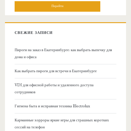
н
и
о
с
к
в
:
СВЕЖИЕ ЗАПИСИ
н
Пироги на заказ в Екатеринбурге: как выбрать выпечку для
а
дома и офиса
я
Как выбрать пироги для встречи в Екатеринбурге
б
VDI для офисной работы и удаленного доступа
сотрудников
о
Гигиена быта и исправная техника Electrolux
к
Карманные хорроры яркие игры для страшных коротких
о
сессий на телефон