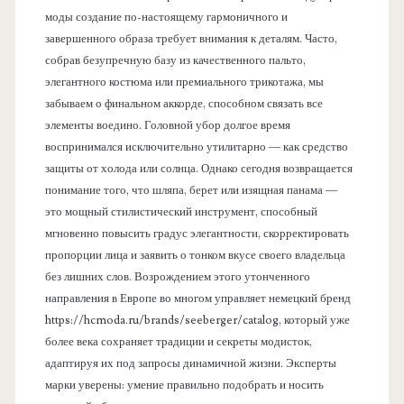
моды создание по-настоящему гармоничного и
завершенного образа требует внимания к деталям. Часто,
собрав безупречную базу из качественного пальто,
элегантного костюма или премиального трикотажа, мы
забываем о финальном аккорде, способном связать все
элементы воедино. Головной убор долгое время
воспринимался исключительно утилитарно — как средство
защиты от холода или солнца. Однако сегодня возвращается
понимание того, что шляпа, берет или изящная панама —
это мощный стилистический инструмент, способный
мгновенно повысить градус элегантности, скорректировать
пропорции лица и заявить о тонком вкусе своего владельца
без лишних слов. Возрождением этого утонченного
направления в Европе во многом управляет немецкий бренд
https://hcmoda.ru/brands/seeberger/catalog, который уже
более века сохраняет традиции и секреты модисток,
адаптируя их под запросы динамичной жизни. Эксперты
марки уверены: умение правильно подобрать и носить