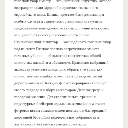
головной убор к месту — это настоящее искусство, которое
возвращает в наш гардероб ощущение изысканного
европейского шика. Шляпа перестает быть деталью для
особых случаев и становится органичным, статусным
продолжением повседневного стиля, доступным каждому,
кто ценит эстетическую законченность образа.
Стилистический навигатор — как подбирать головной убор
под контекст Главное правило современного этикета
головных уборов — абсолютное соответствие общей
стилистике ансамбля и обстановке. Правильно выбранный
аксессуар усиливает концепцию образа, в то время как
стилистическая ошибка может разрушить даже самый
дорогой комплект. Каждый формат мероприятия требует
своего подхода к выбору аксессуаров: Деловая среда и
городская классика. Для строгих пальто, тренчей и
структурных блейзеров идеальным компаньоном станет
фетровая шляпа с лаконичными полями или благородный
шерстяной берет. Они подчеркивают собранность и
элегантность, оставаясь в рамках дресс-кода.