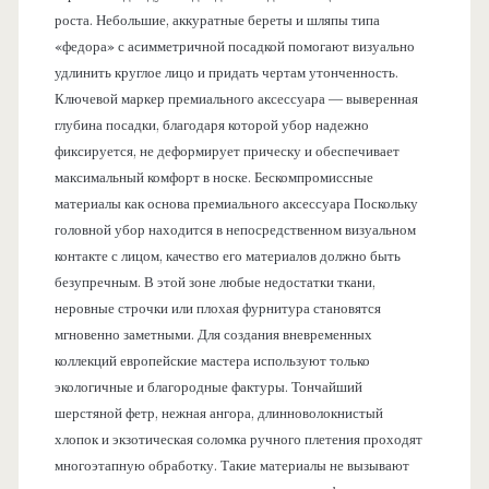
роста. Небольшие, аккуратные береты и шляпы типа
«федора» с асимметричной посадкой помогают визуально
удлинить круглое лицо и придать чертам утонченность.
Ключевой маркер премиального аксессуара — выверенная
глубина посадки, благодаря которой убор надежно
фиксируется, не деформирует прическу и обеспечивает
максимальный комфорт в носке. Бескомпромиссные
материалы как основа премиального аксессуара Поскольку
головной убор находится в непосредственном визуальном
контакте с лицом, качество его материалов должно быть
безупречным. В этой зоне любые недостатки ткани,
неровные строчки или плохая фурнитура становятся
мгновенно заметными. Для создания вневременных
коллекций европейские мастера используют только
экологичные и благородные фактуры. Тончайший
шерстяной фетр, нежная ангора, длинноволокнистый
хлопок и экзотическая соломка ручного плетения проходят
многоэтапную обработку. Такие материалы не вызывают