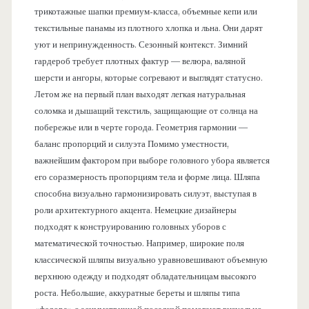
трикотажные шапки премиум-класса, объемные кепи или
текстильные панамы из плотного хлопка и льна. Они дарят
уют и непринужденность. Сезонный контекст. Зимний
гардероб требует плотных фактур — велюра, валяной
шерсти и ангоры, которые согревают и выглядят статусно.
Летом же на первый план выходят легкая натуральная
соломка и дышащий текстиль, защищающие от солнца на
побережье или в черте города. Геометрия гармонии —
баланс пропорций и силуэта Помимо уместности,
важнейшим фактором при выборе головного убора является
его соразмерность пропорциям тела и форме лица. Шляпа
способна визуально гармонизировать силуэт, выступая в
роли архитектурного акцента. Немецкие дизайнеры
подходят к конструированию головных уборов с
математической точностью. Например, широкие поля
классической шляпы визуально уравновешивают объемную
верхнюю одежду и подходят обладательницам высокого
роста. Небольшие, аккуратные береты и шляпы типа