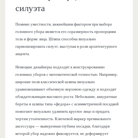
силуэта
Помимо уместности, важнейшим фактором при выборе
головного убора является его соразмерность пропорциям
тела и форме лица. Шляпа способна визуально
гармонизировать силуэт, выступая в роли архитектурного
акцента.
Немецкие дизайнеры подходят к конструированию
головных уборов с математической точностью. Например,
широкие поля классической шляпы визуально
уравновешивают объемную верхнюю одежду и подходят
обладательницам высокого роста. Небольшие, аккуратные
береты и шляпы типа «федора» с асимметричной посадкой
помогают визуально удлинить круглое лицо и придать
чертам утонченность. Ключевой маркер премиального
аксессуара — выверенная глубина посадки, благодаря
которой убор надежно фиксируется, не деформирует