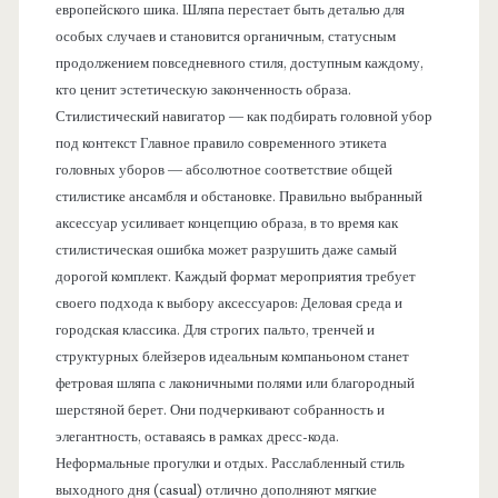
европейского шика. Шляпа перестает быть деталью для
особых случаев и становится органичным, статусным
продолжением повседневного стиля, доступным каждому,
кто ценит эстетическую законченность образа.
Стилистический навигатор — как подбирать головной убор
под контекст Главное правило современного этикета
головных уборов — абсолютное соответствие общей
стилистике ансамбля и обстановке. Правильно выбранный
аксессуар усиливает концепцию образа, в то время как
стилистическая ошибка может разрушить даже самый
дорогой комплект. Каждый формат мероприятия требует
своего подхода к выбору аксессуаров: Деловая среда и
городская классика. Для строгих пальто, тренчей и
структурных блейзеров идеальным компаньоном станет
фетровая шляпа с лаконичными полями или благородный
шерстяной берет. Они подчеркивают собранность и
элегантность, оставаясь в рамках дресс-кода.
Неформальные прогулки и отдых. Расслабленный стиль
выходного дня (casual) отлично дополняют мягкие