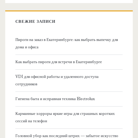
о
к
в
:
СВЕЖИЕ ЗАПИСИ
н
Пироги на заказ в Екатеринбурге: как выбрать выпечку для
а
дома и офиса
я
Как выбрать пироги для встречи в Екатеринбурге
б
VDI для офисной работы и удаленного доступа
сотрудников
о
Гигиена быта и исправная техника Electrolux
к
Карманные хорроры яркие игры для страшных коротких
о
сессий на телефон
в
Головной убор как последний штрих — забытое искусство