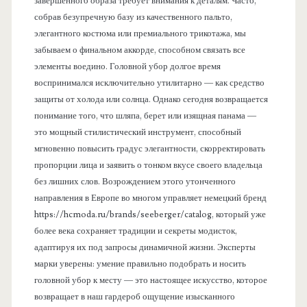
завершенного образа требует внимания к деталям. Часто,
собрав безупречную базу из качественного пальто,
элегантного костюма или премиального трикотажа, мы
забываем о финальном аккорде, способном связать все
элементы воедино. Головной убор долгое время
воспринимался исключительно утилитарно — как средство
защиты от холода или солнца. Однако сегодня возвращается
понимание того, что шляпа, берет или изящная панама —
это мощный стилистический инструмент, способный
мгновенно повысить градус элегантности, скорректировать
пропорции лица и заявить о тонком вкусе своего владельца
без лишних слов. Возрождением этого утонченного
направления в Европе во многом управляет немецкий бренд
https://hcmoda.ru/brands/seeberger/catalog, который уже
более века сохраняет традиции и секреты модисток,
адаптируя их под запросы динамичной жизни. Эксперты
марки уверены: умение правильно подобрать и носить
головной убор к месту — это настоящее искусство, которое
возвращает в наш гардероб ощущение изысканного