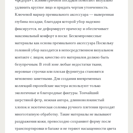
«федора» с асимметричной посадкой помогают визуально
удлинить круглое лицо и придать чертам утонченность.
Ключевой маркер премиального аксессуара — выверенная
глубина посадки, благодаря которой убор надежно
фиксируется, не деформирует прическу и обеспечивает
максимальный комфорт в носке. Бескомпромиссные
материалы как основа премиального аксессуара Поскольку
головной убор находится в непосредственном визуальном
контакте с лицом, качество его материалов должно быть
безупречным. В этой зоне любые недостатки ткани,
неровные строчки или плохая фурнитура становятся
мгновенно заметными. Для создания вневременных
коллекций европейские мастера используют только
экологичные и благородные фактуры. Тончайший
шерстяной фетр, нежная ангора, длинноволокнистый
хлопок и экзотическая соломка ручного плетения проходят
многоэтапную обработку. Такие материалы не вызывают
раздражения кожи, превосходно сохраняют форму после
транспортировки в багаже и не теряют насыщенности цвета