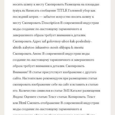
носить шляпу к месту Скопировать Размещена на площадке
а
tyatya.ru Написать сообщение TITLE Головной убор как
последний штрих — забытое искусство носить шляпу к
я
месту Скопировать Description В современной индустрии
моды создание по-настоящему гармоничного и
п
завершенного образа требует внимания к деталям.
Скопировать Адрес url golovnoy-ubor-kak-posledniy-
а
shtrih-zabytoe-iskusstvo-nosit-shlyapu-k-mestu
Скопировать Анонс В современной индустрии моды
н
создание по-настоящему гармоничного и завершенного
образа требует внимания к деталям. Скопировать
е
Внимание! В статье присутствует изображение с другого
сайта. Настоятельно рекомендуем при размещении статьи
л
скопировать изображение себе на сайт и вставить в статью
его. Количество символов в статье 3611 Каталог размещения
ь
Яндекс Оцените статью Текст статьи: Копировать: Текст
или Html Cменить отображение В современной индустрии
моды создание по-настоящему гармоничного и