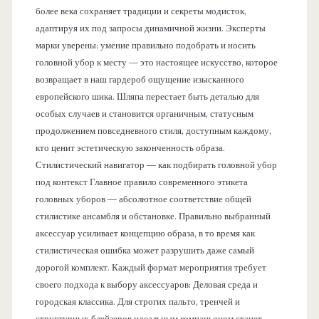
более века сохраняет традиции и секреты модисток,
адаптируя их под запросы динамичной жизни. Эксперты
марки уверены: умение правильно подобрать и носить
головной убор к месту — это настоящее искусство, которое
возвращает в наш гардероб ощущение изысканного
европейского шика. Шляпа перестает быть деталью для
особых случаев и становится органичным, статусным
продолжением повседневного стиля, доступным каждому,
кто ценит эстетическую законченность образа.
Стилистический навигатор — как подбирать головной убор
под контекст Главное правило современного этикета
головных уборов — абсолютное соответствие общей
стилистике ансамбля и обстановке. Правильно выбранный
аксессуар усиливает концепцию образа, в то время как
стилистическая ошибка может разрушить даже самый
дорогой комплект. Каждый формат мероприятия требует
своего подхода к выбору аксессуаров: Деловая среда и
городская классика. Для строгих пальто, тренчей и