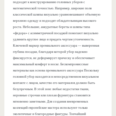
подходят к конструированию головных уборов с
математической точностью. Например, широкие поля
классической шляпы визуально уравновешивают объемную
верхнюю одежду и подходят обладательницам высокого
роста. Небольшие, аккуратные береты и шляпы типа
«федора» с асимметричной посадкой помогают визуально
удлинить круглое лицо и придать чертам утонченность.
Ключевой маркер премиального аксессуара — выверенная
глубина посадки, благодаря которой убор надежно
фиксируется, не деформирует прическу и обеспечивает
максимальный комфорт в носке. Бескомпромиссные
материалы как основа премиального аксессуара Поскольку
головной убор находится в непосредственном визуальном
контакте с лицом, качество его материалов должно быть
безупречным. В этой зоне любые недостатки ткани,
неровные строчки или плохая фурнитура становятся
мгновенно заметными. Для создания вневременных
коллекций европейские мастера используют только
экологичные и благородные фактуры. Тончайший