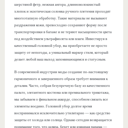
шерстяной фетр, нежная ангора, длинноволокнистый
хлопок и экзотическая соломка ручного плетения проходят
многоэтапную обработку. Такие материалы не вызывают
раздражения кожи, превосходно сохраняют форму после
транспортировки в багаже и не теряют насыщенности цвета
под воздействием ультрафиолета или влаги. Инвестируя в
качественный головной убор, вы приобретаете не просто
защиту от непогоды, а уникальный маркер стиля, который
делает любой ваш выход запоминающимся и статусным.
В современной индустрии моды создание по-настоящему
гармоничного и завершенного образа требует внимания к
деталям. Часто, собрав безупречную базу из качественного
пальто, элегантного костюма или премиального трикотажа,
мы забываем о финальном аккорде, способном связать все
элементы воедино. Головной убор долгое время
воспринимался исключительно утилитарно — как средство
защиты от холода или солнца. Однако сегодня возвращается
понимание того, что шляпа, берет или изящная панама —