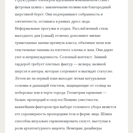
структурных блейзеров идеальным компаньоном станет
фетровая шляпа с лаконичными полями или благородный
шерстяной берет. Они подчеркивают собранность и
элегантность, оставаясь в рамках дресс-кода.
Неформальные прогулки и отдых. Расслабленный стиль
выходного дня (casual) отлично дополняют мягкие
трикотажные шапки премиум-класса, объемные кепи или
текстильные панамы из плотного хлопка и льна. Они дарят
уют и непринужденность. Сезонный контекст. Зимний
гардероб требует плотных фактур — велюра, валяной
шерсти и ангоры, которые согревают и выглядят статусно.
Летом же на первый план выходят легкая натуральная
соломка и дышащий текстиль, защищающие от солнца на
побережье или в черте города. Геометрия гармонии —
баланс пропорций и силуэта Помимо уместности,
важнейшим фактором при выборе головного убора является
его соразмерность пропорциям тела и форме лица. Шляпа
способна визуально гармонизировать силуэт, выступая в
роли архитектурного акцента. Немецкие дизайнеры