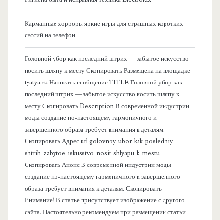
о
Гигиена быта и исправная техника Electrolux
в
Карманные хорроры яркие игры для страшных коротких
сессий на телефон
а
Головной убор как последний штрих — забытое искусство
я
носить шляпу к месту Скопировать Размещена на площадке
tyatya.ru Написать сообщение TITLE Головной убор как
п
последний штрих — забытое искусство носить шляпу к
месту Скопировать Description В современной индустрии
а
моды создание по-настоящему гармоничного и
завершенного образа требует внимания к деталям.
н
Скопировать Адрес url golovnoy-ubor-kak-posledniy-
shtrih-zabytoe-iskusstvo-nosit-shlyapu-k-mestu
е
Скопировать Анонс В современной индустрии моды
создание по-настоящему гармоничного и завершенного
л
образа требует внимания к деталям. Скопировать
Внимание! В статье присутствует изображение с другого
ь
сайта. Настоятельно рекомендуем при размещении статьи