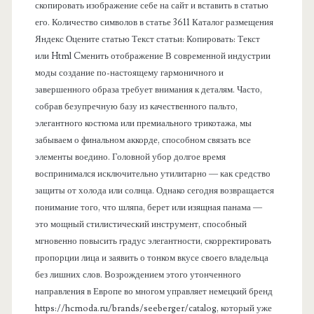
скопировать изображение себе на сайт и вставить в статью
его. Количество символов в статье 3611 Каталог размещения
Яндекс Оцените статью Текст статьи: Копировать: Текст
или Html Cменить отображение В современной индустрии
моды создание по-настоящему гармоничного и
завершенного образа требует внимания к деталям. Часто,
собрав безупречную базу из качественного пальто,
элегантного костюма или премиального трикотажа, мы
забываем о финальном аккорде, способном связать все
элементы воедино. Головной убор долгое время
воспринимался исключительно утилитарно — как средство
защиты от холода или солнца. Однако сегодня возвращается
понимание того, что шляпа, берет или изящная панама —
это мощный стилистический инструмент, способный
мгновенно повысить градус элегантности, скорректировать
пропорции лица и заявить о тонком вкусе своего владельца
без лишних слов. Возрождением этого утонченного
направления в Европе во многом управляет немецкий бренд
https://hcmoda.ru/brands/seeberger/catalog, который уже