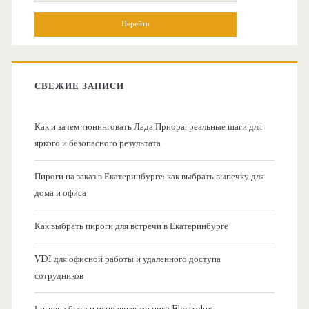
н
о
и
о
с
к
в
:
СВЕЖИЕ ЗАПИСИ
н
Как и зачем тюнинговать Лада Приора: реальные шаги для
а
яркого и безопасного результата
я
Пироги на заказ в Екатеринбурге: как выбрать выпечку для
дома и офиса
б
Как выбрать пироги для встречи в Екатеринбурге
о
VDI для офисной работы и удаленного доступа
к
сотрудников