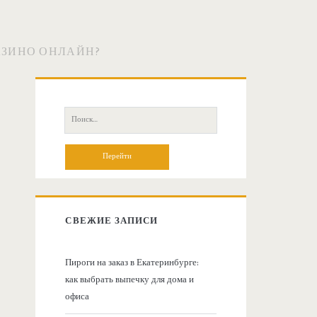
АЗИНО ОНЛАЙН?
О
с
П
о
н
и
с
о
к
:
в
СВЕЖИЕ ЗАПИСИ
н
Пироги на заказ в Екатеринбурге:
как выбрать выпечку для дома и
а
офиса