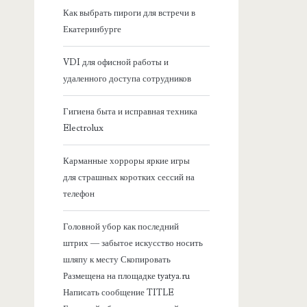
я
Как выбрать пироги для встречи в
Екатеринбурге
б
VDI для офисной работы и
о
удаленного доступа сотрудников
к
Гигиена быта и исправная техника
Electrolux
о
Карманные хорроры яркие игры
в
для страшных коротких сессий на
телефон
а
Головной убор как последний
я
штрих — забытое искусство носить
шляпу к месту Скопировать
п
Размещена на площадке tyatya.ru
Написать сообщение TITLE