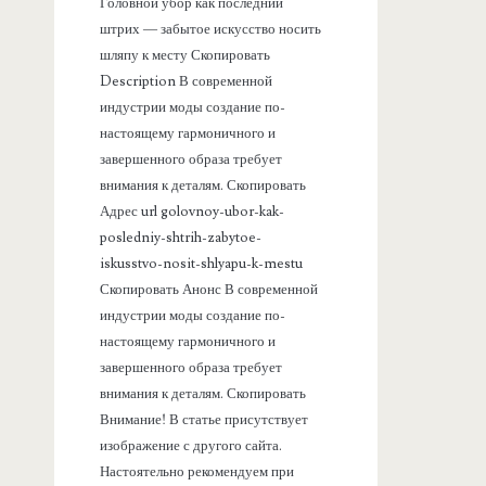
а
Головной убор как последний
штрих — забытое искусство носить
н
шляпу к месту Скопировать
Description В современной
е
индустрии моды создание по-
настоящему гармоничного и
л
завершенного образа требует
внимания к деталям. Скопировать
ь
Адрес url golovnoy-ubor-kak-
posledniy-shtrih-zabytoe-
iskusstvo-nosit-shlyapu-k-mestu
Скопировать Анонс В современной
индустрии моды создание по-
настоящему гармоничного и
завершенного образа требует
внимания к деталям. Скопировать
Внимание! В статье присутствует
изображение с другого сайта.
Настоятельно рекомендуем при