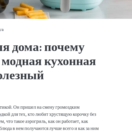
ya
я дома: почему
о модная кухонная
полезный
отикой. Он пришел на смену громоздким
дкой для тех, кто любит хрустящую корочку без
м, что такое аэрогриль, как он работает, как
люда в нем получаются лучше всего и как за ним