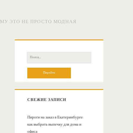
ЕМУ ЭТО НЕ ПРОСТО МОДНАЯ
О
с
П
о
н
и
с
о
к
:
в
СВЕЖИЕ ЗАПИСИ
н
Пироги на заказ в Екатеринбурге:
как выбрать выпечку для дома и
а
офиса