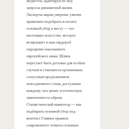
модисток, адаптируя их под
запросы динамичной жизни.
Эксперты марки уверены: умение
правильно подобрать и носить
головной убор к месту — это
настоящее искусство, которое
возвращает в наш гардероб
ощущение изысканного
европейского шика. Шляпа
перестает быть деталью для особых
случаев и становится органичным,
статусным продолжением
повседневного стиля, доступным
каждому, кто ценит эстетическую
законченность образа.
Стилистический навигатор — как
подбирать головной убор под
контекст Главное правило
современного этикета головных