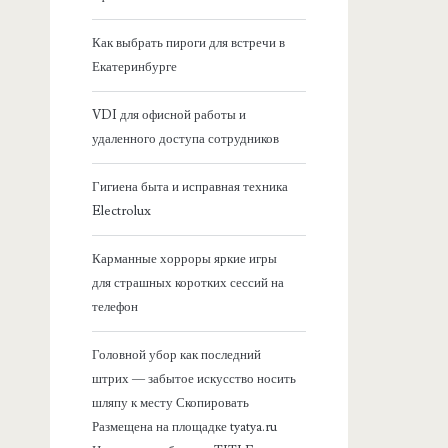
я
Как выбрать пироги для встречи в
Екатеринбурге
б
VDI для офисной работы и
о
удаленного доступа сотрудников
к
Гигиена быта и исправная техника
Electrolux
о
Карманные хорроры яркие игры
в
для страшных коротких сессий на
телефон
а
Головной убор как последний
я
штрих — забытое искусство носить
шляпу к месту Скопировать
п
Размещена на площадке tyatya.ru