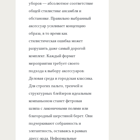
уборов — абсолютное соответствие
общей стилистике ансамбля и
обстановке. Правильно выбранный
аксессуар усиливает концепцию
образа, в то время как
стилистическая ошибка может
разрушить даже самый дорогой
комплект. Каждый формат
мероприятия требует своего
подхода к выбору аксессуаров:
Деловая среда и городская классика.
Для строгих пальто, тренчей и
структурных блейзеров идеальным
компаньоном станет фетровая
шляпа с лаконичными полями или
благородный шерстяной берет. Они
подчеркивают собранность и
элегантность, оставаясь в рамках
дресс-кода. Неформальные