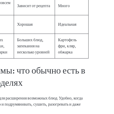
овсем
Зависит от рецепта
Много
Хорошая
Идеальная
их
Больших блюд,
Картофель
ки,
запекания на
фри, кляр,
арки
несколько уровней
обжарка
мы: что обычно есть в
оделях
ля расширения возможных блюд. Удобно, когда
о и подрумянивать, сушить, разогревать и даже