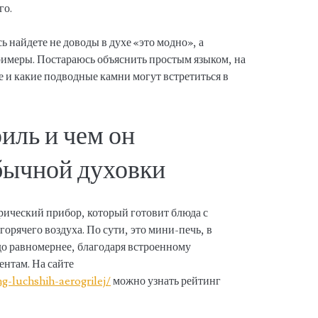
го.
ь найдете не доводы в духе «это модно», а
имеры. Постараюсь объяснить простым языком, на
 и какие подводные камни могут встретиться в
риль и чем он
обычной духовки
ический прибор, который готовит блюда с
рячего воздуха. По сути, это мини-печь, в
до равномернее, благодаря встроенному
ентам. На сайте
ng-luchshih-aerogrilej/
можно узнать рейтинг