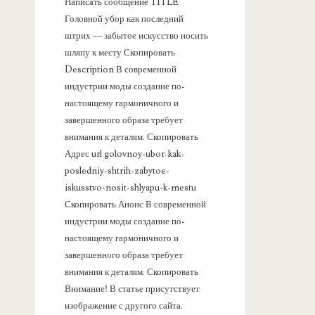
Написать сообщение TITLE
а
Головной убор как последний
штрих — забытое искусство носить
н
шляпу к месту Скопировать
Description В современной
е
индустрии моды создание по-
настоящему гармоничного и
л
завершенного образа требует
внимания к деталям. Скопировать
ь
Адрес url golovnoy-ubor-kak-
posledniy-shtrih-zabytoe-
iskusstvo-nosit-shlyapu-k-mestu
Скопировать Анонс В современной
индустрии моды создание по-
настоящему гармоничного и
завершенного образа требует
внимания к деталям. Скопировать
Внимание! В статье присутствует
изображение с другого сайта.