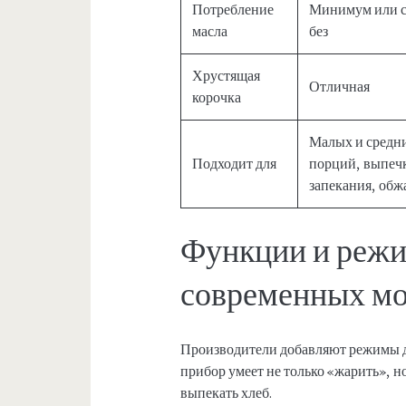
Потребление
Минимум или с
масла
без
Хрустящая
Отличная
корочка
Малых и средн
Подходит для
порций, выпеч
запекания, обж
Функции и режи
современных м
Производители добавляют режимы д
прибор умеет не только «жарить», н
выпекать хлеб.