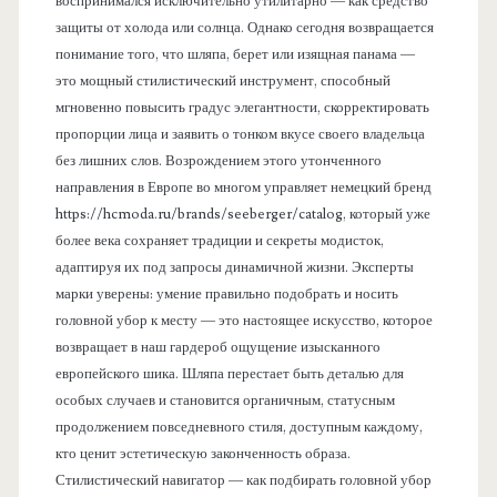
воспринимался исключительно утилитарно — как средство
защиты от холода или солнца. Однако сегодня возвращается
понимание того, что шляпа, берет или изящная панама —
это мощный стилистический инструмент, способный
мгновенно повысить градус элегантности, скорректировать
пропорции лица и заявить о тонком вкусе своего владельца
без лишних слов. Возрождением этого утонченного
направления в Европе во многом управляет немецкий бренд
https://hcmoda.ru/brands/seeberger/catalog, который уже
более века сохраняет традиции и секреты модисток,
адаптируя их под запросы динамичной жизни. Эксперты
марки уверены: умение правильно подобрать и носить
головной убор к месту — это настоящее искусство, которое
возвращает в наш гардероб ощущение изысканного
европейского шика. Шляпа перестает быть деталью для
особых случаев и становится органичным, статусным
продолжением повседневного стиля, доступным каждому,
кто ценит эстетическую законченность образа.
Стилистический навигатор — как подбирать головной убор