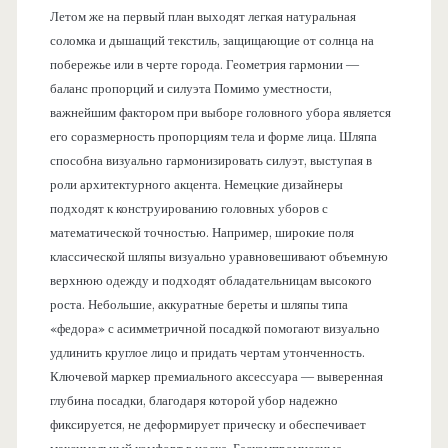
Летом же на первый план выходят легкая натуральная
соломка и дышащий текстиль, защищающие от солнца на
побережье или в черте города. Геометрия гармонии —
баланс пропорций и силуэта Помимо уместности,
важнейшим фактором при выборе головного убора является
его соразмерность пропорциям тела и форме лица. Шляпа
способна визуально гармонизировать силуэт, выступая в
роли архитектурного акцента. Немецкие дизайнеры
подходят к конструированию головных уборов с
математической точностью. Например, широкие поля
классической шляпы визуально уравновешивают объемную
верхнюю одежду и подходят обладательницам высокого
роста. Небольшие, аккуратные береты и шляпы типа
«федора» с асимметричной посадкой помогают визуально
удлинить круглое лицо и придать чертам утонченность.
Ключевой маркер премиального аксессуара — выверенная
глубина посадки, благодаря которой убор надежно
фиксируется, не деформирует прическу и обеспечивает