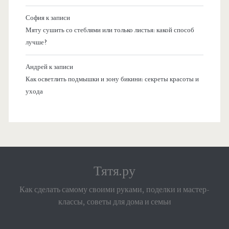
София
к записи
Мяту сушить со стеблями или только листья: какой способ
лучше?
Андрей
к записи
Как осветлить подмышки и зону бикини: секреты красоты и
ухода
Тятя.ру
Как сделать самому своими руками, поделки и мастер-
классы, советы для дома и семьи