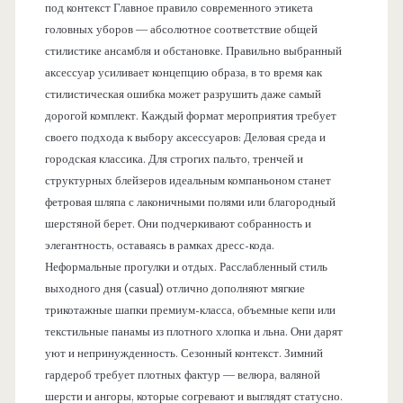
под контекст Главное правило современного этикета
головных уборов — абсолютное соответствие общей
стилистике ансамбля и обстановке. Правильно выбранный
аксессуар усиливает концепцию образа, в то время как
стилистическая ошибка может разрушить даже самый
дорогой комплект. Каждый формат мероприятия требует
своего подхода к выбору аксессуаров: Деловая среда и
городская классика. Для строгих пальто, тренчей и
структурных блейзеров идеальным компаньоном станет
фетровая шляпа с лаконичными полями или благородный
шерстяной берет. Они подчеркивают собранность и
элегантность, оставаясь в рамках дресс-кода.
Неформальные прогулки и отдых. Расслабленный стиль
выходного дня (casual) отлично дополняют мягкие
трикотажные шапки премиум-класса, объемные кепи или
текстильные панамы из плотного хлопка и льна. Они дарят
уют и непринужденность. Сезонный контекст. Зимний
гардероб требует плотных фактур — велюра, валяной
шерсти и ангоры, которые согревают и выглядят статусно.