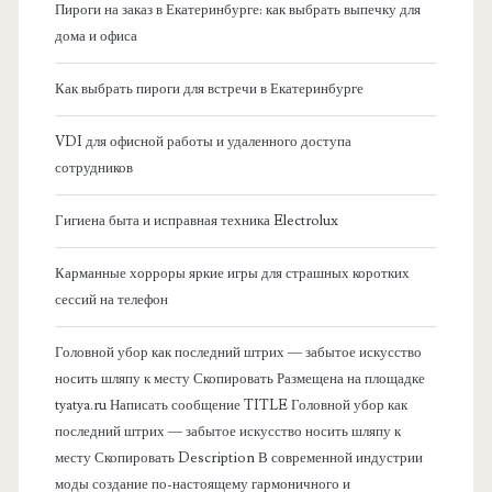
Пироги на заказ в Екатеринбурге: как выбрать выпечку для
а
дома и офиса
я
Как выбрать пироги для встречи в Екатеринбурге
б
VDI для офисной работы и удаленного доступа
сотрудников
о
Гигиена быта и исправная техника Electrolux
к
Карманные хорроры яркие игры для страшных коротких
о
сессий на телефон
в
Головной убор как последний штрих — забытое искусство
носить шляпу к месту Скопировать Размещена на площадке
а
tyatya.ru Написать сообщение TITLE Головной убор как
последний штрих — забытое искусство носить шляпу к
я
месту Скопировать Description В современной индустрии
моды создание по-настоящему гармоничного и