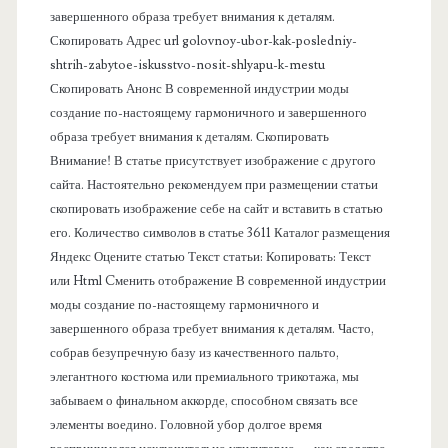
п
завершенного образа требует внимания к деталям.
Скопировать Адрес url golovnoy-ubor-kak-posledniy-
а
shtrih-zabytoe-iskusstvo-nosit-shlyapu-k-mestu
Скопировать Анонс В современной индустрии моды
н
создание по-настоящему гармоничного и завершенного
образа требует внимания к деталям. Скопировать
е
Внимание! В статье присутствует изображение с другого
сайта. Настоятельно рекомендуем при размещении статьи
л
скопировать изображение себе на сайт и вставить в статью
его. Количество символов в статье 3611 Каталог размещения
ь
Яндекс Оцените статью Текст статьи: Копировать: Текст
или Html Cменить отображение В современной индустрии
моды создание по-настоящему гармоничного и
завершенного образа требует внимания к деталям. Часто,
собрав безупречную базу из качественного пальто,
элегантного костюма или премиального трикотажа, мы
забываем о финальном аккорде, способном связать все
элементы воедино. Головной убор долгое время