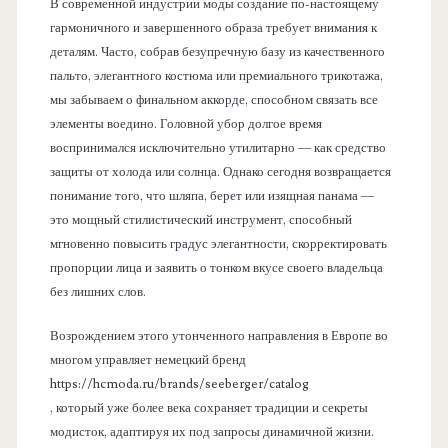
В современной индустрии моды создание по-настоящему
гармоничного и завершенного образа требует внимания к
деталям. Часто, собрав безупречную базу из качественного
пальто, элегантного костюма или премиального трикотажа,
мы забываем о финальном аккорде, способном связать все
элементы воедино. Головной убор долгое время
воспринимался исключительно утилитарно — как средство
защиты от холода или солнца. Однако сегодня возвращается
понимание того, что шляпа, берет или изящная панама —
это мощный стилистический инструмент, способный
мгновенно повысить градус элегантности, скорректировать
пропорции лица и заявить о тонком вкусе своего владельца
без лишних слов.
Возрождением этого утонченного направления в Европе во
многом управляет немецкий бренд
https://hcmoda.ru/brands/seeberger/catalog
, который уже более века сохраняет традиции и секреты
модисток, адаптируя их под запросы динамичной жизни.