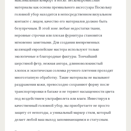
максимальный комфорт в носке. Бескомпромиссные
материалы как основа премиального аксессуара Поскольку
головной убор находится в непосредственном визуальном
контакте с лицом, качество его материалов должно быть
безупречным. В этой зоне любые недостатки ткани,
неровные строчки или плохая фурнитура становятся
мгновенно заметными. Для создания вневременных
коллекций европейские мастера используют только
экологичные и благородные фактуры. Тончайший
шерстяной фетр, нежная ангора, длинноволокнистый
хлопок и экзотическая соломка ручного плетения проходят
многоэтапную обработку. Такие материалы не вызывают
раздражения кожи, превосходно сохраняют форму после
транспортировки в багаже и не теряют насыщенности цвета
под воздействием ультрафиолета или влаги. Инвестируя в
качественный головной убор, вы приобретаете не просто
защиту от непогоды, а уникальный маркер стиля, который
делает любой ваш выход запоминающимся и статусным.