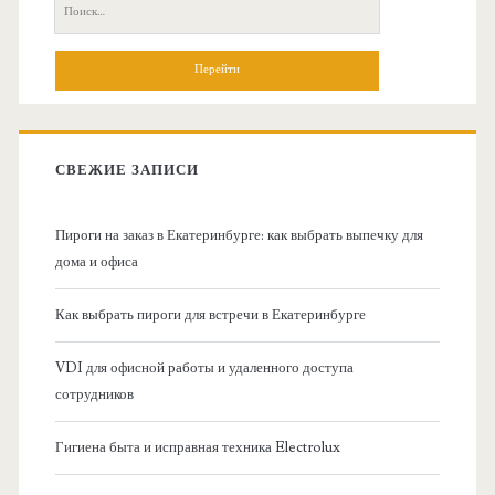
П
н
о
и
о
с
к
в
:
СВЕЖИЕ ЗАПИСИ
н
Пироги на заказ в Екатеринбурге: как выбрать выпечку для
а
дома и офиса
я
Как выбрать пироги для встречи в Екатеринбурге
б
VDI для офисной работы и удаленного доступа
сотрудников
о
Гигиена быта и исправная техника Electrolux
к