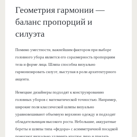
Геометрия гармонии —
баланс пропорций и
силуэта
Помимо уместности, важнейшим фактором при выборе
головного убора является его соразмерность пропорциям
тела и форме лица. Шляпа способна визуально
гармонизировать силуэт, выступая в роли архитектурного
акцента.
Немецкие дизайнеры подходят к конструированию
головных уборов с математической точностью. Например,
широкие поля классической шляпы визуально
уравновешивают объемную верхнюю одежду и подходят
обладательницам высокого роста. Небольшие, аккуратные
береты и шляпы типа «федора» с асимметричной посадкой
помогают визуально удлинить круглое лицо и придать