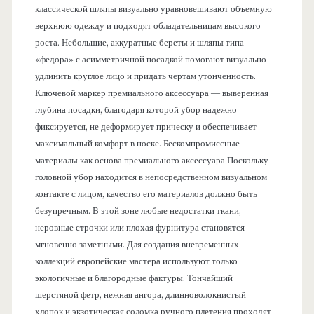
классической шляпы визуально уравновешивают объемную
верхнюю одежду и подходят обладательницам высокого
роста. Небольшие, аккуратные береты и шляпы типа
«федора» с асимметричной посадкой помогают визуально
удлинить круглое лицо и придать чертам утонченность.
Ключевой маркер премиального аксессуара — выверенная
глубина посадки, благодаря которой убор надежно
фиксируется, не деформирует прическу и обеспечивает
максимальный комфорт в носке. Бескомпромиссные
материалы как основа премиального аксессуара Поскольку
головной убор находится в непосредственном визуальном
контакте с лицом, качество его материалов должно быть
безупречным. В этой зоне любые недостатки ткани,
неровные строчки или плохая фурнитура становятся
мгновенно заметными. Для создания вневременных
коллекций европейские мастера используют только
экологичные и благородные фактуры. Тончайший
шерстяной фетр, нежная ангора, длинноволокнистый
хлопок и экзотическая соломка ручного плетения проходят