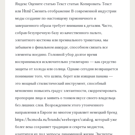
ь
Яндекс Оцените статью Текст статьи: Копировать: Текст
или Html Cменить отображение В современной индустрии
моды создание по-настоящему гармоничного и
завершенного образа требует внимания к деталям. Часто,
собрав безупречную базу из качественного пальто,
элегантного костюма или премиального трикотажа, мы
забываем о финальном аккорде, способном связать все
элементы воедино. Головной убор долгое время
воспринимался исключительно утилитарно — как средство
защиты от холода или солнца. Однако сегодня возвращается
понимание того, что шляпа, берет или изящная панама —
это мощный стилистический инструмент, способный
мгновенно повысить градус элегантности, скорректировать
пропорции лица и заявить о тонком вкусе своего владельца
без лишних слов. Возрождением этого утонченного
направления в Европе во многом управляет немецкий бренд
https://hcmoda.ru/brands/seeberger/catalog, который уже
более века сохраняет традиции и секреты модисток,
адаптируя их под запросы динамичной жизни. Эксперты