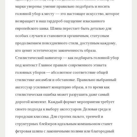
марки уверены: умение правильно подобрать и носить
головной убор к месту — это настоящее искусство, которое
возвращает в наш гардероб ощущение изысканного
европейского шика. Шляпа перестает быть деталью для
особых случаев и становится органичным, статусным
продолжением повседневного стиля, доступным каждому,
кто ценит эстетическую законченность образа.
Стилистический навигатор — как подбирать головной убор
под контекст Главное правило современного этикета
головных уборов — абсолютное соответствие общей
стилистике ансамбля и обстановке. Правильно выбранный
аксессуар усиливает концепцию образа, в то время как
стилистическая ошибка может разрушить даже самый
дорогой комплект. Каждый формат мероприятия требует
своего подхода к выбору аксессуаров: Деловая среда и
городская классика. Для строгих пальто, тренчей и
структурных блейзеров идеальным компаньоном станет
фетровая шляпа с лаконичными полями или благородный