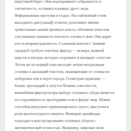
шерстяной берет. Они подчеркивают собранность и
элегантность, оставаясь в рамках дресс-кода.
Неформальные прогулки и отдых. Расслабленный стиль
выходного дня (casual) отлично дополняют мягкие
трикотажные шапки премиум-класса, объемные кепи или
текстильные панамы из плотного хлопка и льна. Они дарят
уют и непринужденность. Сезонный контекст. Зимний
гардероб требует плотных фактур — велюра, валяной
шерсти и ангоры, которые согревают и выглядят статусно.
Летом же на первый план выходят легкая натуральная
соломка и дышащий текстиль, защищающие от солнца на
побережье или в черте города. Геометрия гармонии —
баланс пропорций и силуэта Помимо уместности,
важнейшим фактором при выборе головного убора является
его соразмерность пропорциям тела и форме лица. Шляпа
способна визуально гармонизировать силуэт, выступая в
роли архитектурного акцента. Немецкие дизайнеры
подходят к конструированию головных уборов с
математической точностью. Например, широкие поля