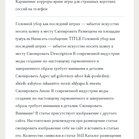
Карманные хорроры яркие игры для страшных коротких
о
сессий на телефон
в
Головной убор как последний штрих — забытое искусство
носить шляпу к месту Скопировать Размещена на площадке
а
tyatya.ru Написать сообщение TITLE Головной убор как
последний штрих — забытое искусство носить шляпу к
я
месту Скопировать Description В современной индустрии
моды создание по-настоящему гармоничного и
п
завершенного образа требует внимания к деталям.
Скопировать Адрес url golovnoy-ubor-kak-posledniy-
а
shtrih-zabytoe-iskusstvo-nosit-shlyapu-k-mestu
Скопировать Анонс В современной индустрии моды
н
создание по-настоящему гармоничного и завершенного
образа требует внимания к деталям. Скопировать
е
Внимание! В статье присутствует изображение с другого
сайта. Настоятельно рекомендуем при размещении статьи
л
скопировать изображение себе на сайт и вставить в статью
его. Количество символов в статье 3611 Каталог размещения