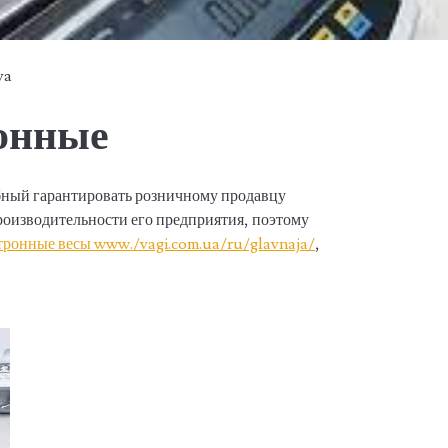
ya
онные
бный гарантировать розничному продавцу
оизводительности его предприятия, поэтому
тронные весы www./vagi.com.ua/ru/glavnaja/
,