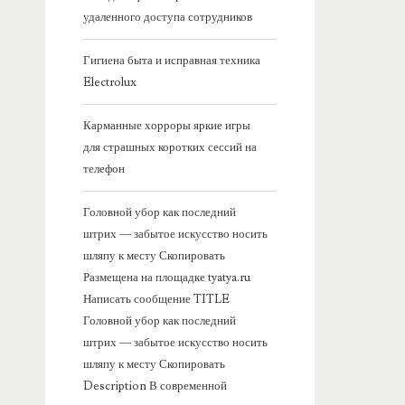
я
удаленного доступа сотрудников
б
Гигиена быта и исправная техника
Electrolux
о
Карманные хорроры яркие игры
к
для страшных коротких сессий на
телефон
о
Головной убор как последний
в
штрих — забытое искусство носить
шляпу к месту Скопировать
а
Размещена на площадке tyatya.ru
Написать сообщение TITLE
я
Головной убор как последний
штрих — забытое искусство носить
п
шляпу к месту Скопировать
Description В современной