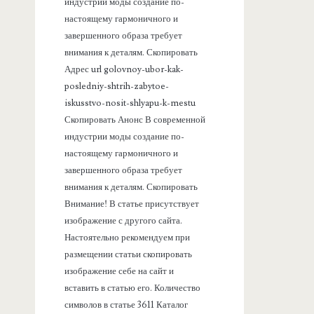
а
индустрии моды создание по-
настоящему гармоничного и
н
завершенного образа требует
внимания к деталям. Скопировать
е
Адрес url golovnoy-ubor-kak-
posledniy-shtrih-zabytoe-
л
iskusstvo-nosit-shlyapu-k-mestu
Скопировать Анонс В современной
ь
индустрии моды создание по-
настоящему гармоничного и
завершенного образа требует
внимания к деталям. Скопировать
Внимание! В статье присутствует
изображение с другого сайта.
Настоятельно рекомендуем при
размещении статьи скопировать
изображение себе на сайт и
вставить в статью его. Количество
символов в статье 3611 Каталог