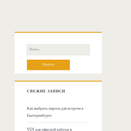
О
с
П
о
н
и
с
о
к
:
в
СВЕЖИЕ ЗАПИСИ
н
Как выбрать пироги для встречи в
Екатеринбурге
а
VDI для офисной работы и