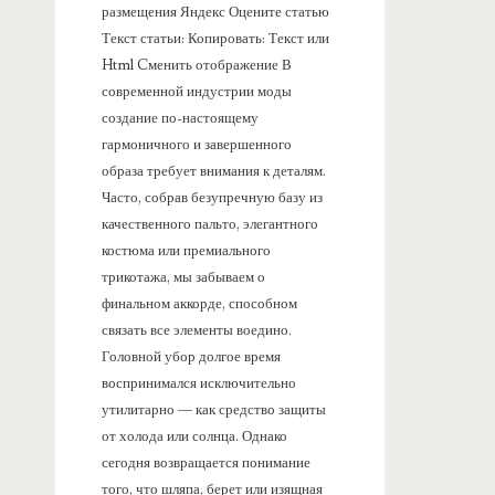
размещения Яндекс Оцените статью
Текст статьи: Копировать: Текст или
Html Cменить отображение В
современной индустрии моды
создание по-настоящему
гармоничного и завершенного
образа требует внимания к деталям.
Часто, собрав безупречную базу из
качественного пальто, элегантного
костюма или премиального
трикотажа, мы забываем о
финальном аккорде, способном
связать все элементы воедино.
Головной убор долгое время
воспринимался исключительно
утилитарно — как средство защиты
от холода или солнца. Однако
сегодня возвращается понимание
того, что шляпа, берет или изящная