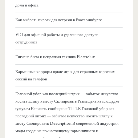
а
дома и офиса
я
Как выбрать пироги для встречи в Екатеринбурге
б
VDI для офисной работы и удаленного доступа
сотрудников
о
Гигиена быта и исправная техника Electrolux
к
Карманные хорроры яркие игры для страшных коротких
о
сессий на телефон
в
Головной убор как последний штрих — забытое искусство
носить шляпу к месту Скопировать Размещена на площадке
а
tyatya.ru Написать сообщение TITLE Головной убор как
последний штрих — забытое искусство носить шляпу к
я
месту Скопировать Description В современной индустрии
моды создание по-настоящему гармоничного и