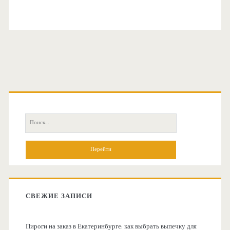
О
с
П
н
о
и
о
с
к
в
:
СВЕЖИЕ ЗАПИСИ
н
Пироги на заказ в Екатеринбурге: как выбрать выпечку для