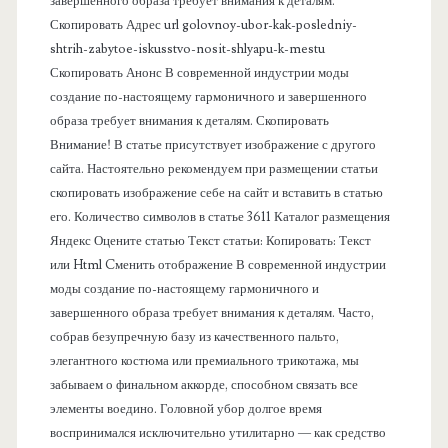
п
завершенного образа требует внимания к деталям.
Скопировать Адрес url golovnoy-ubor-kak-posledniy-
а
shtrih-zabytoe-iskusstvo-nosit-shlyapu-k-mestu
Скопировать Анонс В современной индустрии моды
н
создание по-настоящему гармоничного и завершенного
образа требует внимания к деталям. Скопировать
е
Внимание! В статье присутствует изображение с другого
сайта. Настоятельно рекомендуем при размещении статьи
л
скопировать изображение себе на сайт и вставить в статью
его. Количество символов в статье 3611 Каталог размещения
ь
Яндекс Оцените статью Текст статьи: Копировать: Текст
или Html Cменить отображение В современной индустрии
моды создание по-настоящему гармоничного и
завершенного образа требует внимания к деталям. Часто,
собрав безупречную базу из качественного пальто,
элегантного костюма или премиального трикотажа, мы
забываем о финальном аккорде, способном связать все
элементы воедино. Головной убор долгое время
воспринимался исключительно утилитарно — как средство