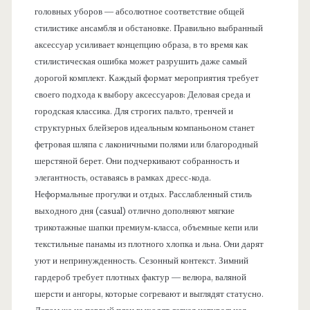
головных уборов — абсолютное соответствие общей
стилистике ансамбля и обстановке. Правильно выбранный
аксессуар усиливает концепцию образа, в то время как
стилистическая ошибка может разрушить даже самый
дорогой комплект. Каждый формат мероприятия требует
своего подхода к выбору аксессуаров: Деловая среда и
городская классика. Для строгих пальто, тренчей и
структурных блейзеров идеальным компаньоном станет
фетровая шляпа с лаконичными полями или благородный
шерстяной берет. Они подчеркивают собранность и
элегантность, оставаясь в рамках дресс-кода.
Неформальные прогулки и отдых. Расслабленный стиль
выходного дня (casual) отлично дополняют мягкие
трикотажные шапки премиум-класса, объемные кепи или
текстильные панамы из плотного хлопка и льна. Они дарят
уют и непринужденность. Сезонный контекст. Зимний
гардероб требует плотных фактур — велюра, валяной
шерсти и ангоры, которые согревают и выглядят статусно.