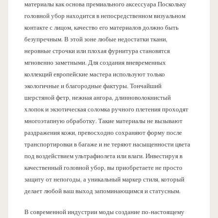
материалы как основа премиального аксессуара Поскольку
головной убор находится в непосредственном визуальном
контакте с лицом, качество его материалов должно быть
безупречным. В этой зоне любые недостатки ткани,
неровные строчки или плохая фурнитура становятся
мгновенно заметными. Для создания вневременных
коллекций европейские мастера используют только
экологичные и благородные фактуры. Тончайший
шерстяной фетр, нежная ангора, длинноволокнистый
хлопок и экзотическая соломка ручного плетения проходят
многоэтапную обработку. Такие материалы не вызывают
раздражения кожи, превосходно сохраняют форму после
транспортировки в багаже и не теряют насыщенности цвета
под воздействием ультрафиолета или влаги. Инвестируя в
качественный головной убор, вы приобретаете не просто
защиту от непогоды, а уникальный маркер стиля, который
делает любой ваш выход запоминающимся и статусным.
В современной индустрии моды создание по-настоящему