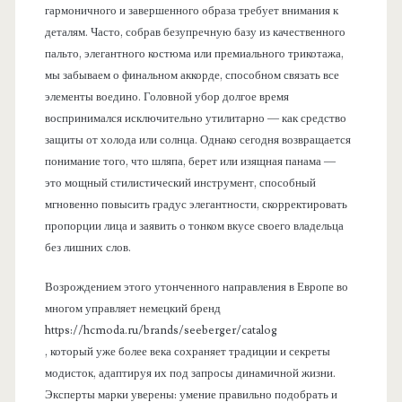
гармоничного и завершенного образа требует внимания к
деталям. Часто, собрав безупречную базу из качественного
пальто, элегантного костюма или премиального трикотажа,
мы забываем о финальном аккорде, способном связать все
элементы воедино. Головной убор долгое время
воспринимался исключительно утилитарно — как средство
защиты от холода или солнца. Однако сегодня возвращается
понимание того, что шляпа, берет или изящная панама —
это мощный стилистический инструмент, способный
мгновенно повысить градус элегантности, скорректировать
пропорции лица и заявить о тонком вкусе своего владельца
без лишних слов.
Возрождением этого утонченного направления в Европе во
многом управляет немецкий бренд
https://hcmoda.ru/brands/seeberger/catalog
, который уже более века сохраняет традиции и секреты
модисток, адаптируя их под запросы динамичной жизни.
Эксперты марки уверены: умение правильно подобрать и