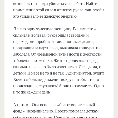
возглавлять завод и убиваться на работе. Найти
применение этой силе в женском русле, так, чтобы
это усиливало ее женскую энергию.
Я знаю одну чудесную женщину. В анамнезе –
сильная и волевая, руководила заводами и
пароходами, пробивала миллионные сделки,
продавливала партнеров, выживала конкурентов.
Заболела. От чрезмерной активности и жесткости
заболела – по-женски. Жизнь пронеслась перед
глазами, и решено было измениться. Села дома, с
детьми. Но все не то и не так. Зудит изнутри, зудит!
Хочется больше движения вокруг, чтобы что-то
происходило, случалось! А оно не случается. Одно
и то же каждый день.
А потом… Она основала «благотворительный
фонд», неофициально. Просто помогала деткам
собирать на операции. Связи были, много кого