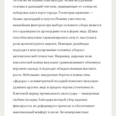
Летом же на первый план выходят легкая натуральная
соломка и дышащий текстиль, защищающие от солнца на
побережье или в черте города. Геометрия гармонии —
баланс пропорций и силуэта Помимо уместности,
важнейшим фактором при выборе головного убора является
его соразмерность пропорциям тела и форме лица. Шляпа
способна визуально гармонизировать силуэт, выступая в
роли архитектурного акцента. Немецкие дизайнеры
подходят к конструированию головных уборов с
математической точностью. Например, широкие поля
классической шляпы визуально уравновешивают объемную
верхнюю одежду и подходят обладательницам высокого
роста. Небольшие, аккуратные береты и шляпы типа
«федора» с асимметричной посадкой помогают визуально
удлинить круглое лицо и придать чертам утонченность.
Ключевой маркер премиального аксессуара — выверенная
глубина посадки, благодаря которой убор надежно
фиксируется, не деформирует прическу и обеспечивает
максимальный комфорт в носке. Бескомпромиссные