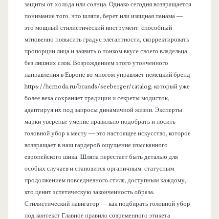
защиты от холода или солнца. Однако сегодня возвращается
понимание того, что шляпа, берет или изящная панама —
это мощный стилистический инструмент, способный
мгновенно повысить градус элегантности, скорректировать
пропорции лица и заявить о тонком вкусе своего владельца
без лишних слов. Возрождением этого утонченного
направления в Европе во многом управляет немецкий бренд
https://hcmoda.ru/brands/seeberger/catalog, который уже
более века сохраняет традиции и секреты модисток,
адаптируя их под запросы динамичной жизни. Эксперты
марки уверены: умение правильно подобрать и носить
головной убор к месту — это настоящее искусство, которое
возвращает в наш гардероб ощущение изысканного
европейского шика. Шляпа перестает быть деталью для
особых случаев и становится органичным, статусным
продолжением повседневного стиля, доступным каждому,
кто ценит эстетическую законченность образа.
Стилистический навигатор — как подбирать головной убор
под контекст Главное правило современного этикета