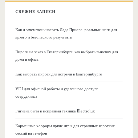
в
:
СВЕЖИЕ ЗАПИСИ
н
Как и зачем тюнинговать Лада Приора: реальные шаги для
а
яркого и безопасного результата
я
Пироги на заказ в Екатеринбурге: как выбрать выпечку для
дома и офиса
б
Как выбрать пироги для встречи в Екатеринбурге
о
VDI для офисной работы и удаленного доступа
к
сотрудников
о
Гигиена быта и исправная техника Electrolux
в
Карманные хорроры яркие игры для страшных коротких
сессий на телефон