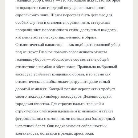
головной убор к месту — это настоящее искусство, которое
возвращает в наш гардероб ощущение изысканного
европейского шика. Шляпа перестает быть деталью для
особых случаев и становится органичным, статусным
продолжением повседневного стиля, доступным каждому,
кто ценит эстетическую законченность образа.
Стилистический навигатор — как подбирать головной убор
под контекст Главное правило современного этикета
головных уборов — абсолютное соответствие общей
стилистике ансамбля и обстановке. Правильно выбранный
аксессуар усиливает концепцию образа, в то время как
стилистическая ошибка может разрушить даже самый
дорогой комплект. Каждый формат мероприятия требует
своего подхода к выбору аксессуаров: Деловая среда и
городская классика. Для строгих пальто, тренчей и
структурных блейзеров идеальным компаньоном станет
фетровая шляпа с лаконичными полями или благородный
шерстяной берет. Они подчеркивают собранность и
элегантность, оставаясь в рамках дресс-кода.