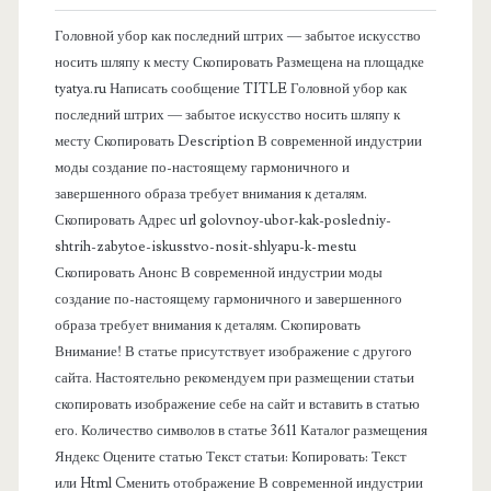
а
Головной убор как последний штрих — забытое искусство
я
носить шляпу к месту Скопировать Размещена на площадке
tyatya.ru Написать сообщение TITLE Головной убор как
п
последний штрих — забытое искусство носить шляпу к
месту Скопировать Description В современной индустрии
а
моды создание по-настоящему гармоничного и
завершенного образа требует внимания к деталям.
н
Скопировать Адрес url golovnoy-ubor-kak-posledniy-
shtrih-zabytoe-iskusstvo-nosit-shlyapu-k-mestu
е
Скопировать Анонс В современной индустрии моды
создание по-настоящему гармоничного и завершенного
л
образа требует внимания к деталям. Скопировать
Внимание! В статье присутствует изображение с другого
ь
сайта. Настоятельно рекомендуем при размещении статьи
скопировать изображение себе на сайт и вставить в статью
его. Количество символов в статье 3611 Каталог размещения
Яндекс Оцените статью Текст статьи: Копировать: Текст
или Html Cменить отображение В современной индустрии