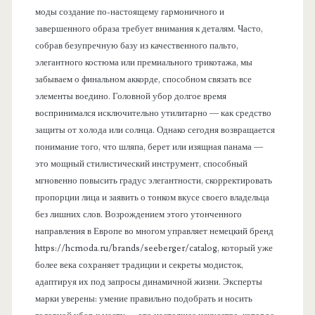
моды создание по-настоящему гармоничного и
завершенного образа требует внимания к деталям. Часто,
собрав безупречную базу из качественного пальто,
элегантного костюма или премиального трикотажа, мы
забываем о финальном аккорде, способном связать все
элементы воедино. Головной убор долгое время
воспринимался исключительно утилитарно — как средство
защиты от холода или солнца. Однако сегодня возвращается
понимание того, что шляпа, берет или изящная панама —
это мощный стилистический инструмент, способный
мгновенно повысить градус элегантности, скорректировать
пропорции лица и заявить о тонком вкусе своего владельца
без лишних слов. Возрождением этого утонченного
направления в Европе во многом управляет немецкий бренд
https://hcmoda.ru/brands/seeberger/catalog, который уже
более века сохраняет традиции и секреты модисток,
адаптируя их под запросы динамичной жизни. Эксперты
марки уверены: умение правильно подобрать и носить