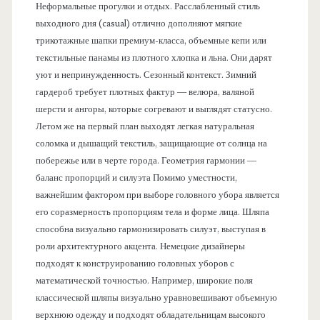
Неформальные прогулки и отдых. Расслабленный стиль
выходного дня (casual) отлично дополняют мягкие
трикотажные шапки премиум-класса, объемные кепи или
текстильные панамы из плотного хлопка и льна. Они дарят
уют и непринужденность. Сезонный контекст. Зимний
гардероб требует плотных фактур — велюра, валяной
шерсти и ангоры, которые согревают и выглядят статусно.
Летом же на первый план выходят легкая натуральная
соломка и дышащий текстиль, защищающие от солнца на
побережье или в черте города. Геометрия гармонии —
баланс пропорций и силуэта Помимо уместности,
важнейшим фактором при выборе головного убора является
его соразмерность пропорциям тела и форме лица. Шляпа
способна визуально гармонизировать силуэт, выступая в
роли архитектурного акцента. Немецкие дизайнеры
подходят к конструированию головных уборов с
математической точностью. Например, широкие поля
классической шляпы визуально уравновешивают объемную
верхнюю одежду и подходят обладательницам высокого