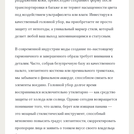
раздражения кожи, превосходно сохраняют форму после
транспортировки в багаже и не теряют насыщенности цвета
под воздействием ультрафиолета или влаги. Инвестируя в
качественный головной убор, вы приобретаете не просто
защиту от непогоды, а уникальный маркер стиля, который
делает любой ваш выход запоминающимся и статусным.
В современной индустрии моды создание по-настоящему
гармоничного и завершенного образа требует внимания к
деталям. Часто, собрав безупречную базу из качественного
пальто, элегантного костюма или премиального трикотажа,
мы забываем о финальном аккорде, способном связать все
элементы воедино. Головной убор долгое время
воспринимался исключительно утилитарно — как средство
защиты от холода или солнца. Однако сегодня возвращается
понимание того, что шляпа, берет или изящная панама —
это мощный стилистический инструмент, способный
мгновенно повысить градус элегантности, скорректировать
пропорции лица и заявить о тонком вкусе своего владельца