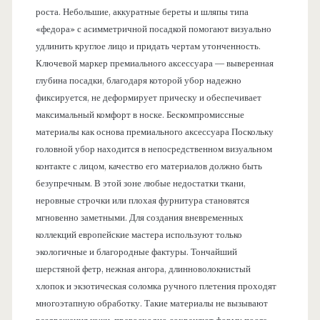
роста. Небольшие, аккуратные береты и шляпы типа
«федора» с асимметричной посадкой помогают визуально
удлинить круглое лицо и придать чертам утонченность.
Ключевой маркер премиального аксессуара — выверенная
глубина посадки, благодаря которой убор надежно
фиксируется, не деформирует прическу и обеспечивает
максимальный комфорт в носке. Бескомпромиссные
материалы как основа премиального аксессуара Поскольку
головной убор находится в непосредственном визуальном
контакте с лицом, качество его материалов должно быть
безупречным. В этой зоне любые недостатки ткани,
неровные строчки или плохая фурнитура становятся
мгновенно заметными. Для создания вневременных
коллекций европейские мастера используют только
экологичные и благородные фактуры. Тончайший
шерстяной фетр, нежная ангора, длинноволокнистый
хлопок и экзотическая соломка ручного плетения проходят
многоэтапную обработку. Такие материалы не вызывают