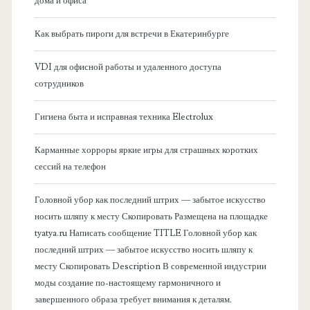
а
дома и офиса
я
Как выбрать пироги для встречи в Екатеринбурге
б
VDI для офисной работы и удаленного доступа
сотрудников
о
Гигиена быта и исправная техника Electrolux
к
Карманные хорроры яркие игры для страшных коротких
о
сессий на телефон
в
Головной убор как последний штрих — забытое искусство
носить шляпу к месту Скопировать Размещена на площадке
а
tyatya.ru Написать сообщение TITLE Головной убор как
последний штрих — забытое искусство носить шляпу к
я
месту Скопировать Description В современной индустрии
моды создание по-настоящему гармоничного и
п
завершенного образа требует внимания к деталям.