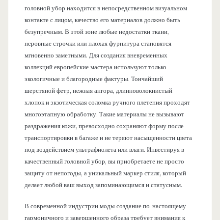
головной убор находится в непосредственном визуальном
контакте с лицом, качество его материалов должно быть
безупречным. В этой зоне любые недостатки ткани,
неровные строчки или плохая фурнитура становятся
мгновенно заметными. Для создания вневременных
коллекций европейские мастера используют только
экологичные и благородные фактуры. Тончайший
шерстяной фетр, нежная ангора, длинноволокнистый
хлопок и экзотическая соломка ручного плетения проходят
многоэтапную обработку. Такие материалы не вызывают
раздражения кожи, превосходно сохраняют форму после
транспортировки в багаже и не теряют насыщенности цвета
под воздействием ультрафиолета или влаги. Инвестируя в
качественный головной убор, вы приобретаете не просто
защиту от непогоды, а уникальный маркер стиля, который
делает любой ваш выход запоминающимся и статусным.
В современной индустрии моды создание по-настоящему
гармоничного и завершенного образа требует внимания к