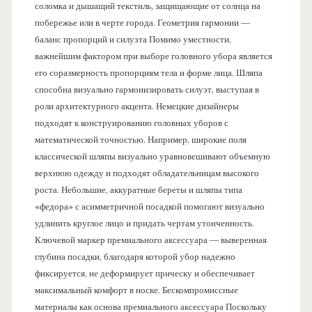
соломка и дышащий текстиль, защищающие от солнца на
побережье или в черте города. Геометрия гармонии —
баланс пропорций и силуэта Помимо уместности,
важнейшим фактором при выборе головного убора является
его соразмерность пропорциям тела и форме лица. Шляпа
способна визуально гармонизировать силуэт, выступая в
роли архитектурного акцента. Немецкие дизайнеры
подходят к конструированию головных уборов с
математической точностью. Например, широкие поля
классической шляпы визуально уравновешивают объемную
верхнюю одежду и подходят обладательницам высокого
роста. Небольшие, аккуратные береты и шляпы типа
«федора» с асимметричной посадкой помогают визуально
удлинить круглое лицо и придать чертам утонченность.
Ключевой маркер премиального аксессуара — выверенная
глубина посадки, благодаря которой убор надежно
фиксируется, не деформирует прическу и обеспечивает
максимальный комфорт в носке. Бескомпромиссные
материалы как основа премиального аксессуара Поскольку