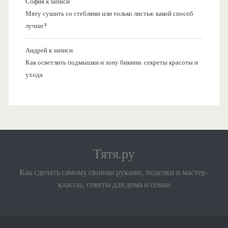
София
к записи
Мяту сушить со стеблями или только листья: какой способ
лучше?
Андрей
к записи
Как осветлить подмышки и зону бикини: секреты красоты и
ухода
Тятя.ру
Как сделать самому своими руками, поделки и мастер-
классы, советы для дома и семьи