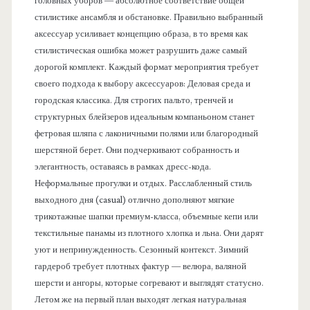
головных уборов — абсолютное соответствие общей
стилистике ансамбля и обстановке. Правильно выбранный
аксессуар усиливает концепцию образа, в то время как
стилистическая ошибка может разрушить даже самый
дорогой комплект. Каждый формат мероприятия требует
своего подхода к выбору аксессуаров: Деловая среда и
городская классика. Для строгих пальто, тренчей и
структурных блейзеров идеальным компаньоном станет
фетровая шляпа с лаконичными полями или благородный
шерстяной берет. Они подчеркивают собранность и
элегантность, оставаясь в рамках дресс-кода.
Неформальные прогулки и отдых. Расслабленный стиль
выходного дня (casual) отлично дополняют мягкие
трикотажные шапки премиум-класса, объемные кепи или
текстильные панамы из плотного хлопка и льна. Они дарят
уют и непринужденность. Сезонный контекст. Зимний
гардероб требует плотных фактур — велюра, валяной
шерсти и ангоры, которые согревают и выглядят статусно.
Летом же на первый план выходят легкая натуральная