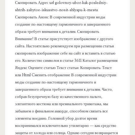
Скопировать Адрес url golovnoy-ubor-kak-posledniy-
а
shtrih-zabytoe-iskusstvo-nosit-shlyapu-k-mestu
Скопировать Анонс В современной индустрии моды
н
создание по-настоящему гармоничного и завершенного
образа требует внимания к деталям. Скопировать
е
Внимание! В статье присутствует изображение с другого
сайта. Настоятельно рекомендуем при размещении статьи
л
скопировать изображение себе на сайт и вставить в статью
его. Количество символов в статье 3611 Каталог размещения
ь
Яндекс Оцените статью Текст статьи: Копировать: Текст
или Html Cменить отображение В современной индустрии
моды создание по-настоящему гармоничного и
завершенного образа требует внимания к деталям. Часто,
собрав безупречную базу из качественного пальто,
элегантного костюма или премиального трикотажа, мы
забываем о финальном аккорде, способном связать все
элементы воедино. Головной убор долгое время
воспринимался исключительно утилитарно — как средство
защиты от холода или солнца. Однако сегодня возвращается