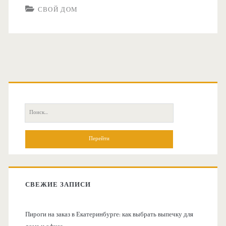
СВОЙ ДОМ
О
с
П
н
о
и
о
с
к
в
:
СВЕЖИЕ ЗАПИСИ
н
Пироги на заказ в Екатеринбурге: как выбрать выпечку для