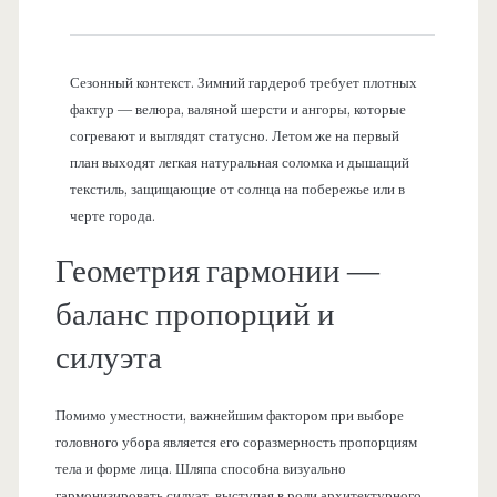
Сезонный контекст. Зимний гардероб требует плотных
фактур — велюра, валяной шерсти и ангоры, которые
согревают и выглядят статусно. Летом же на первый
план выходят легкая натуральная соломка и дышащий
текстиль, защищающие от солнца на побережье или в
черте города.
Геометрия гармонии —
баланс пропорций и
силуэта
Помимо уместности, важнейшим фактором при выборе
головного убора является его соразмерность пропорциям
тела и форме лица. Шляпа способна визуально
гармонизировать силуэт, выступая в роли архитектурного