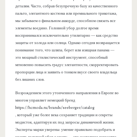
деталям. Часто, собрав безупречную базу из качественного
пальто, элегантного костюма или премиального трикотажа,
мы забываем о финальном аккорде, способном связать все
элементы воедино. Головной убор долгое время
воспринимался исключительно утилитарно — как средство
защиты от холода или солнца. Однако сегодня возвращается
понимание того, что шляпа, берет или изящная панама —
это мощный стилистический инструмент, способный
мгновенно повысить градус элегантности, скорректировать
пропорции лица и заявить о тонком вкусе своего владельца
без лишних слов.
Возрождением этого утонченного направления в Европе во
многом управляет немецкий бренд
https://hcmoda.ru/brands/seeberger/catalog
, который уже более века сохраняет традиции и секреты
модисток, адаптируя их под запросы динамичной жизни.
Эксперты марки уверены: умение правильно подобрать и
носить головной убор к месту — это настоящее искусство,