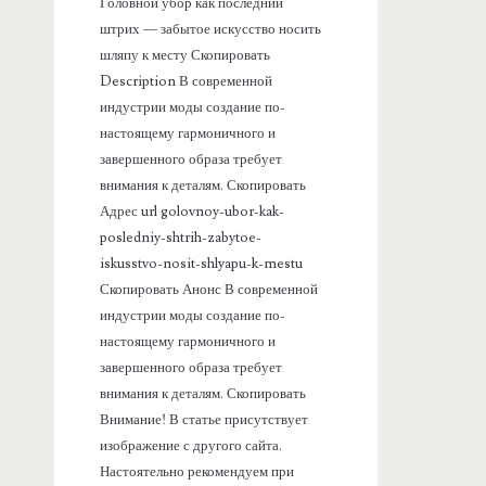
а
Головной убор как последний
штрих — забытое искусство носить
н
шляпу к месту Скопировать
Description В современной
е
индустрии моды создание по-
настоящему гармоничного и
л
завершенного образа требует
внимания к деталям. Скопировать
ь
Адрес url golovnoy-ubor-kak-
posledniy-shtrih-zabytoe-
iskusstvo-nosit-shlyapu-k-mestu
Скопировать Анонс В современной
индустрии моды создание по-
настоящему гармоничного и
завершенного образа требует
внимания к деталям. Скопировать
Внимание! В статье присутствует
изображение с другого сайта.
Настоятельно рекомендуем при