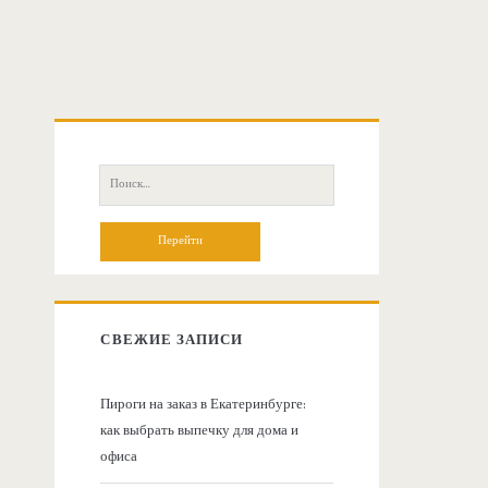
О
с
П
о
н
и
с
о
к
:
в
СВЕЖИЕ ЗАПИСИ
н
Пироги на заказ в Екатеринбурге:
как выбрать выпечку для дома и
а
офиса