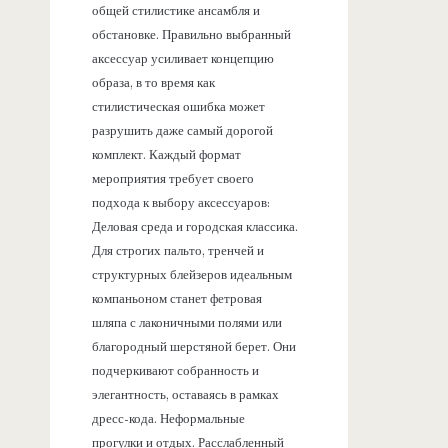
общей стилистике ансамбля и
обстановке. Правильно выбранный
аксессуар усиливает концепцию
образа, в то время как
стилистическая ошибка может
разрушить даже самый дорогой
комплект. Каждый формат
мероприятия требует своего
подхода к выбору аксессуаров:
Деловая среда и городская классика.
Для строгих пальто, тренчей и
структурных блейзеров идеальным
компаньоном станет фетровая
шляпа с лаконичными полями или
благородный шерстяной берет. Они
подчеркивают собранность и
элегантность, оставаясь в рамках
дресс-кода. Неформальные
прогулки и отдых. Расслабленный