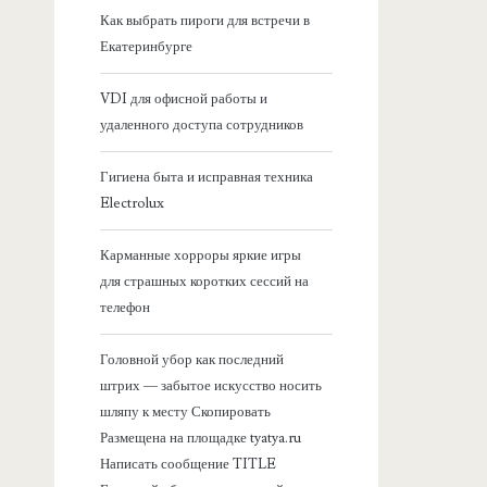
я
Как выбрать пироги для встречи в
Екатеринбурге
б
VDI для офисной работы и
о
удаленного доступа сотрудников
к
Гигиена быта и исправная техника
Electrolux
о
Карманные хорроры яркие игры
в
для страшных коротких сессий на
телефон
а
Головной убор как последний
я
штрих — забытое искусство носить
шляпу к месту Скопировать
п
Размещена на площадке tyatya.ru
Написать сообщение TITLE