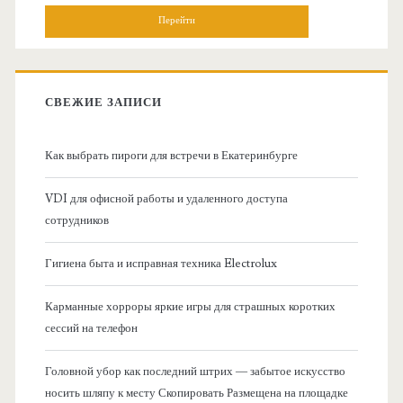
н
и
о
с
к
в
:
СВЕЖИЕ ЗАПИСИ
н
Как выбрать пироги для встречи в Екатеринбурге
а
VDI для офисной работы и удаленного доступа
я
сотрудников
б
Гигиена быта и исправная техника Electrolux
о
Карманные хорроры яркие игры для страшных коротких
сессий на телефон
к
Головной убор как последний штрих — забытое искусство
о
носить шляпу к месту Скопировать Размещена на площадке