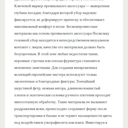
Ключевой маркер премиального аксессуара — выверенная
глубина посадки, благодаря которой убор надежно
фиксируется, не деформирует прическу и обеспечивает
максимальный комфорт в носке. Бескомпромиссные
материалы как основа премиального аксессуара Поскольку
головной убор находится в непосредственном визуальном
контакте с лицом, качество его материалов должно быть
безупречным. В этой зоне любые недостатки ткани,
неровные строчки или плохая фурнитура становятся
мгновенно заметными. Для создания вневременных
коллекций европейские мастера используют только
экологичные и благородные фактуры. Тончайший
шерстяной фетр, нежная ангора, длинноволокнистый
хлопок и экзотическая соломка ручного плетения проходят
многоэтапную обработку. Такие материалы не вызывают
раздражения кожи, превосходно сохраняют форму после
транспортировки в багаже и не теряют насыщенности цвета
под воздействием ультрафиолета или влаги. Инвестируя в