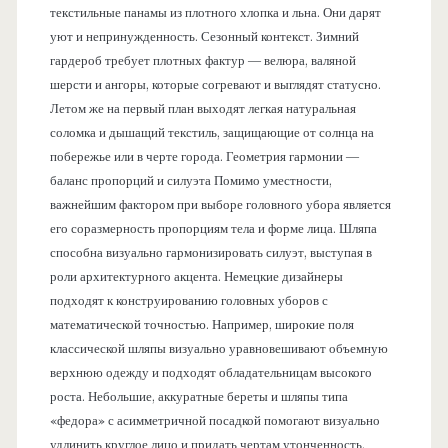
текстильные панамы из плотного хлопка и льна. Они дарят
уют и непринужденность. Сезонный контекст. Зимний
гардероб требует плотных фактур — велюра, валяной
шерсти и ангоры, которые согревают и выглядят статусно.
Летом же на первый план выходят легкая натуральная
соломка и дышащий текстиль, защищающие от солнца на
побережье или в черте города. Геометрия гармонии —
баланс пропорций и силуэта Помимо уместности,
важнейшим фактором при выборе головного убора является
его соразмерность пропорциям тела и форме лица. Шляпа
способна визуально гармонизировать силуэт, выступая в
роли архитектурного акцента. Немецкие дизайнеры
подходят к конструированию головных уборов с
математической точностью. Например, широкие поля
классической шляпы визуально уравновешивают объемную
верхнюю одежду и подходят обладательницам высокого
роста. Небольшие, аккуратные береты и шляпы типа
«федора» с асимметричной посадкой помогают визуально
удлинить круглое лицо и придать чертам утонченность.