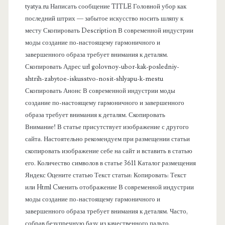
tyatya.ru Написать сообщение TITLE Головной убор как
в
последний штрих — забытое искусство носить шляпу к
месту Скопировать Description В современной индустрии
а
моды создание по-настоящему гармоничного и
завершенного образа требует внимания к деталям.
я
Скопировать Адрес url golovnoy-ubor-kak-posledniy-
shtrih-zabytoe-iskusstvo-nosit-shlyapu-k-mestu
п
Скопировать Анонс В современной индустрии моды
создание по-настоящему гармоничного и завершенного
а
образа требует внимания к деталям. Скопировать
Внимание! В статье присутствует изображение с другого
н
сайта. Настоятельно рекомендуем при размещении статьи
скопировать изображение себе на сайт и вставить в статью
е
его. Количество символов в статье 3611 Каталог размещения
Яндекс Оцените статью Текст статьи: Копировать: Текст
л
или Html Cменить отображение В современной индустрии
моды создание по-настоящему гармоничного и
ь
завершенного образа требует внимания к деталям. Часто,
собрав безупречную базу из качественного пальто,