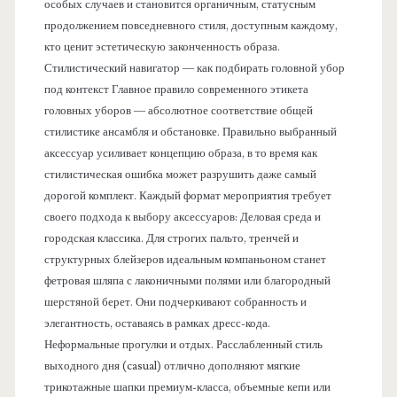
особых случаев и становится органичным, статусным
продолжением повседневного стиля, доступным каждому,
кто ценит эстетическую законченность образа.
Стилистический навигатор — как подбирать головной убор
под контекст Главное правило современного этикета
головных уборов — абсолютное соответствие общей
стилистике ансамбля и обстановке. Правильно выбранный
аксессуар усиливает концепцию образа, в то время как
стилистическая ошибка может разрушить даже самый
дорогой комплект. Каждый формат мероприятия требует
своего подхода к выбору аксессуаров: Деловая среда и
городская классика. Для строгих пальто, тренчей и
структурных блейзеров идеальным компаньоном станет
фетровая шляпа с лаконичными полями или благородный
шерстяной берет. Они подчеркивают собранность и
элегантность, оставаясь в рамках дресс-кода.
Неформальные прогулки и отдых. Расслабленный стиль
выходного дня (casual) отлично дополняют мягкие
трикотажные шапки премиум-класса, объемные кепи или