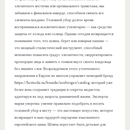
элегантного костюма или премиального трикотажа, мы
забываем о финальном аккорде, способном связать все
элементы воедино. Головной убор долгое время
воспринимался исключительно утилитарно — как средство
защиты от холода или солнца. Однако сегодня возвращается
понимание того, что шляпа, берет или изящная панама —
это мощный стилистический инструмент, способный
мгновенно повысить градус элегантности, скорректировать
пропорции лица и заявить о тонком вкусе своего владельца
без лишних слов. Возрождением этого утонченного
направления в Европе во многом управляет немецкий бренд
https://hcmoda.ru/brands/seeberger/catalog, который уже
более века сохраняет традиции и секреты модисток,
адаптируя их под запросы динамичной жизни. Эксперты
марки уверены: умение правильно подобрать и носить
головной убор к месту — это настоящее искусство, которое
возвращает в наш гардероб ощущение изысканного
европейского шика. Шляпа перестает быть деталью для